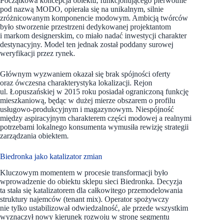
Początkowa koncepcja obiektu, funkcjonującego pierwotnie
pod nazwą MODO, opierała się na unikalnym, silnie
zróżnicowanym komponencie modowym. Ambicją twórców
było stworzenie przestrzeni dedykowanej projektantom
i markom designerskim, co miało nadać inwestycji charakter
destynacyjny. Model ten jednak został poddany surowej
weryfikacji przez rynek.
Głównym wyzwaniem okazał się brak spójności oferty
oraz ówczesna charakterystyka lokalizacji. Rejon
ul. Łopuszańskiej w 2015 roku posiadał ograniczoną funkcję
mieszkaniową, będąc w dużej mierze obszarem o profilu
usługowo-produkcyjnym i magazynowym. Niespójność
między aspiracyjnym charakterem części modowej a realnymi
potrzebami lokalnego konsumenta wymusiła rewizję strategii
zarządzania obiektem.
Biedronka jako katalizator zmian
Kluczowym momentem w procesie transformacji było
wprowadzenie do obiektu sklepu sieci Biedronka. Decyzja
ta stała się katalizatorem dla całkowitego przemodelowania
struktury najemców (tenant mix). Operator spożywczy
nie tylko ustabilizował odwiedzalność, ale przede wszystkim
wyznaczył nowy kierunek rozwoju w stronę segmentu