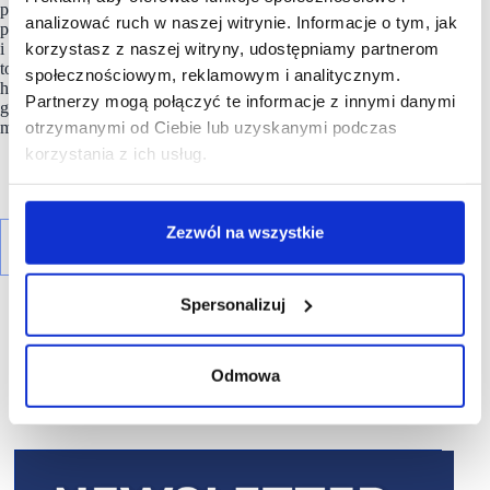
prezentuje się jako dojrzały produkt handlowy o powierzchni
analizować ruch w naszej witrynie. Informacje o tym, jak
ponad 20 tys. mkw. GLA, z 11 niezależnymi wejściami
korzystasz z naszej witryny, udostępniamy partnerom
i parkingiem na 2500 miejsc.
Obiekt
skutecznie odnalazł swoją
tożsamość, łącząc wygodę charakterystyczną dla parków
społecznościowym, reklamowym i analitycznym.
handlowych z bogactwem oferty tradycyjnej galerii, co czyni
Partnerzy mogą połączyć te informacje z innymi danymi
go jednym z najbardziej stabilnych punktów na handlowej
otrzymanymi od Ciebie lub uzyskanymi podczas
mapie Warszawy.
korzystania z ich usług.
Zezwól na wszystkie
Spersonalizuj
Odmowa
R E K L A M A