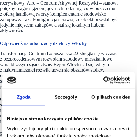
rozrywkowy. Airo – Centrum Aktywnej Rozrywki – stanowi
potężny magnes generujący ruch rodzinny, co w połączeniu
z ofertą handlową tworzy komplementarne środowisko
zakupowe. Taka konfiguracja sprawia, że obiekt przestał być
jedynie miejscem zakupów, a stał się lokalnym hubem
aktywności.
Odpowiedź na urbanizację dzielnicy Włochy
Transformacja Centrum Łopuszańska 22 zbiegła się w czasie
z bezprecedensowym rozwojem zabudowy mieszkaniowej
w najbliższym sąsiedztwie. Rejon Włoch stał się jednym
z najdynamiczniej rozwijających się obszarów stolicy,
co przełożyło się na radykalną zmianę profilu klienta. Szacuje
się, że obecna skala zabudowy mieszkaniowej wokół obiektu
jest blisko trzykrotnie większa niż w momencie jego otwarcia.
Zgoda
Szczegóły
O plikach cookies
Obecnie centrum pełni funkcję nowoczesnego obiektu
sąsiedzkiego (
community center
), gdzie dominują szybkie
i regularne wizyty. Model ten okazuje się wyjątkowo odporny
na rozwój kanałów e-commerce, opierając się na produktach
Niniejsza strona korzysta z plików cookie
i usługach wymagających fizycznej obecności klienta.
Wykorzystujemy pliki cookie do spersonalizowania treści
Podsumowując dekadę działalności,
Centrum Łopuszańska 22
i reklam, aby oferować funkcje społecznościowe i