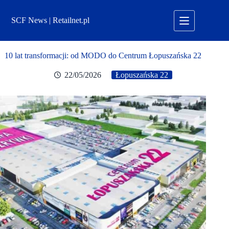
Przejdź
do
SCF News | Retailnet.pl
treści
10 lat transformacji: od MODO do Centrum Łopuszańska 22
22/05/2026
Łopuszańska 22