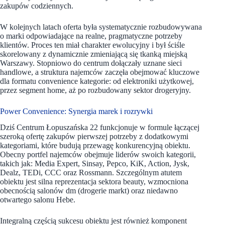
zakupów codziennych.
W kolejnych latach oferta była systematycznie rozbudowywana
o marki odpowiadające na realne, pragmatyczne potrzeby
klientów. Proces ten miał charakter ewolucyjny i był ściśle
skorelowany z dynamicznie zmieniającą się tkanką miejską
Warszawy. Stopniowo do centrum dołączały uznane sieci
handlowe, a struktura najemców zaczęła obejmować kluczowe
dla formatu convenience kategorie: od elektroniki użytkowej,
przez segment home, aż po rozbudowany sektor drogeryjny.
Power Convenience: Synergia marek i rozrywki
Dziś Centrum Łopuszańska 22 funkcjonuje w formule łączącej
szeroką ofertę zakupów pierwszej potrzeby z dodatkowymi
kategoriami, które budują przewagę konkurencyjną obiektu.
Obecny portfel najemców obejmuje liderów swoich kategorii,
takich jak: Media Expert, Sinsay, Pepco, KiK, Action, Jysk,
Dealz, TEDi, CCC oraz Rossmann. Szczególnym atutem
obiektu jest silna reprezentacja sektora beauty, wzmocniona
obecnością salonów dm (drogerie markt) oraz niedawno
otwartego salonu Hebe.
Integralną częścią sukcesu obiektu jest również komponent