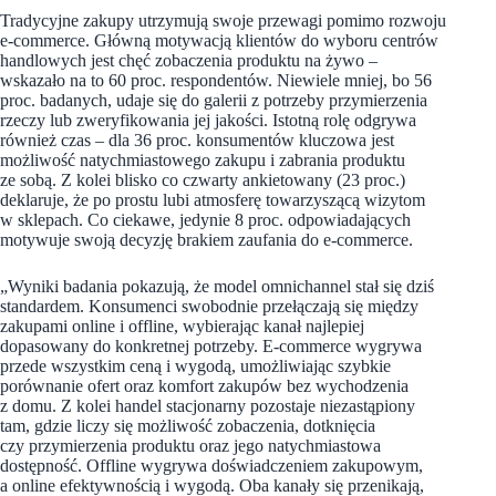
Tradycyjne zakupy utrzymują swoje przewagi pomimo rozwoju
e-commerce. Główną motywacją klientów do wyboru centrów
handlowych jest chęć zobaczenia produktu na żywo –
wskazało na to 60 proc. respondentów. Niewiele mniej, bo 56
proc. badanych, udaje się do galerii z potrzeby przymierzenia
rzeczy lub zweryfikowania jej jakości. Istotną rolę odgrywa
również czas – dla 36 proc. konsumentów kluczowa jest
możliwość natychmiastowego zakupu i zabrania produktu
ze sobą. Z kolei blisko co czwarty ankietowany (23 proc.)
deklaruje, że po prostu lubi atmosferę towarzyszącą wizytom
w sklepach. Co ciekawe, jedynie 8 proc. odpowiadających
motywuje swoją decyzję brakiem zaufania do e-commerce.
„Wyniki badania pokazują, że model omnichannel stał się dziś
standardem. Konsumenci swobodnie przełączają się między
zakupami online i offline, wybierając kanał najlepiej
dopasowany do konkretnej potrzeby. E-commerce wygrywa
przede wszystkim ceną i wygodą, umożliwiając szybkie
porównanie ofert oraz komfort zakupów bez wychodzenia
z domu. Z kolei handel stacjonarny pozostaje niezastąpiony
tam, gdzie liczy się możliwość zobaczenia, dotknięcia
czy przymierzenia produktu oraz jego natychmiastowa
dostępność. Offline wygrywa doświadczeniem zakupowym,
a online efektywnością i wygodą. Oba kanały się przenikają,