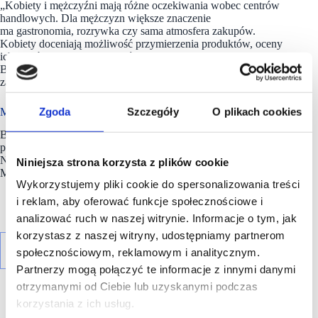
„Kobiety i mężczyźni mają różne oczekiwania wobec centrów
handlowych. Dla mężczyzn większe znaczenie
ma gastronomia, rozrywka czy sama atmosfera zakupów.
Kobiety doceniają możliwość przymierzenia produktów, oceny
ich jakości i zrobienia zakupów w komfortowych warunkach.
Bardziej niż mężczyźni cenią sobie także możliwość zwrotu
zamówień złożonych online” – dodaje Anna Wysocka,
CBRE
.
Zgoda
Szczegóły
O plikach cookies
Metodologia badania
Badanie przeprowadzone na panelu Ariadna na ogólnopolskiej
próbie respondentów odwiedzających centra handlowe, liczącej
N=2190 osób. Termin realizacji: od 27 lutego do 4 marca 2026.
Niniejsza strona korzysta z plików cookie
Metoda: CAWI.
Wykorzystujemy pliki cookie do spersonalizowania treści
i reklam, aby oferować funkcje społecznościowe i
analizować ruch w naszej witrynie. Informacje o tym, jak
korzystasz z naszej witryny, udostępniamy partnerom
społecznościowym, reklamowym i analitycznym.
Partnerzy mogą połączyć te informacje z innymi danymi
otrzymanymi od Ciebie lub uzyskanymi podczas
korzystania z ich usług.