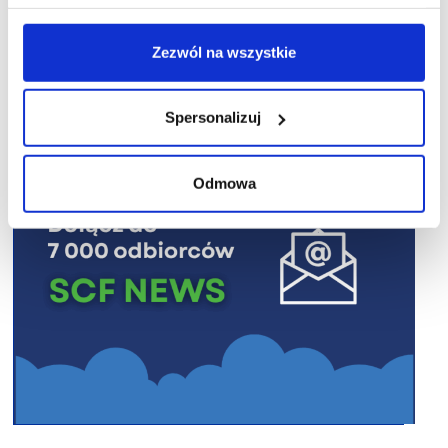
Zezwól na wszystkie
R E K L A M A
Spersonalizuj
Odmowa