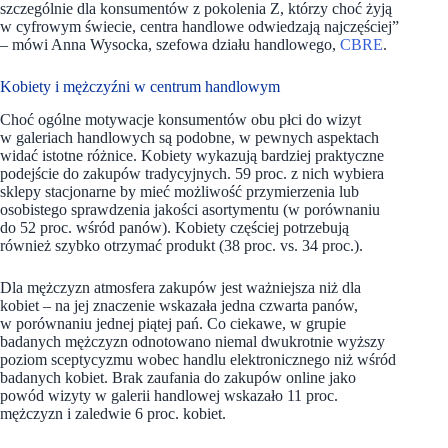
szczególnie dla konsumentów z pokolenia Z, którzy choć żyją
w cyfrowym świecie, centra handlowe odwiedzają najczęściej”
– mówi Anna Wysocka, szefowa działu handlowego,
CBRE
.
Kobiety i mężczyźni w centrum handlowym
Choć ogólne motywacje konsumentów obu płci do wizyt
w galeriach handlowych są podobne, w pewnych aspektach
widać istotne różnice. Kobiety wykazują bardziej praktyczne
podejście do zakupów tradycyjnych. 59 proc. z nich wybiera
sklepy stacjonarne by mieć możliwość przymierzenia lub
osobistego sprawdzenia jakości asortymentu (w porównaniu
do 52 proc. wśród panów). Kobiety częściej potrzebują
również szybko otrzymać produkt (38 proc. vs. 34 proc.).
Dla mężczyzn atmosfera zakupów jest ważniejsza niż dla
kobiet – na jej znaczenie wskazała jedna czwarta panów,
w porównaniu jednej piątej pań. Co ciekawe, w grupie
badanych mężczyzn odnotowano niemal dwukrotnie wyższy
poziom sceptycyzmu wobec handlu elektronicznego niż wśród
badanych kobiet. Brak zaufania do zakupów online jako
powód wizyty w galerii handlowej wskazało 11 proc.
mężczyzn i zaledwie 6 proc. kobiet.