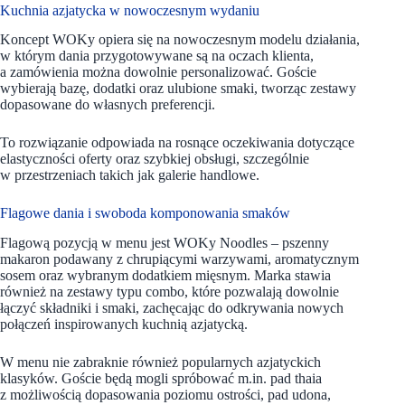
Kuchnia azjatycka w nowoczesnym wydaniu
Koncept WOKy opiera się na nowoczesnym modelu działania,
w którym dania przygotowywane są na oczach klienta,
a zamówienia można dowolnie personalizować. Goście
wybierają bazę, dodatki oraz ulubione smaki, tworząc zestawy
dopasowane do własnych preferencji.
To rozwiązanie odpowiada na rosnące oczekiwania dotyczące
elastyczności oferty oraz szybkiej obsługi, szczególnie
w przestrzeniach takich jak galerie handlowe.
Flagowe dania i swoboda komponowania smaków
Flagową pozycją w menu jest WOKy Noodles – pszenny
makaron podawany z chrupiącymi warzywami, aromatycznym
sosem oraz wybranym dodatkiem mięsnym. Marka stawia
również na zestawy typu combo, które pozwalają dowolnie
łączyć składniki i smaki, zachęcając do odkrywania nowych
połączeń inspirowanych kuchnią azjatycką.
W menu nie zabraknie również popularnych azjatyckich
klasyków. Goście będą mogli spróbować m.in. pad thaia
z możliwością dopasowania poziomu ostrości, pad udona,