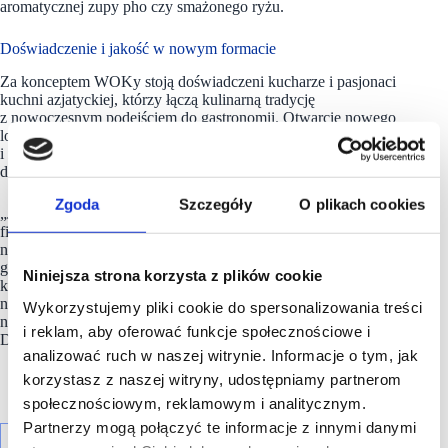
aromatycznej zupy pho czy smażonego ryżu.
Doświadczenie i jakość w nowym formacie
Za konceptem WOKy stoją doświadczeni kucharze i pasjonaci
kuchni azjatyckiej, którzy łączą kulinarną tradycję
z nowoczesnym podejściem do gastronomii. Otwarcie nowego
lokalu w Kielcach potwierdza dynamiczny rozwój konceptu
i rosnące zainteresowanie nowoczesną kuchnią azjatycką
dostępną na co dzień.
Zgoda
Szczegóły
O plikach cookies
„Jesteśmy dumni, że możemy zacząć nowy rozdział w historii
firmy Thai Wok, otwierając w Kielcach pierwszy lokal naszego
nowego brandu,
WOKy
. Od dłuższego czasu docierały do nas
głosy naszych klientów o potrzebie pojawienia się naszych
Niniejsza strona korzysta z plików cookie
kultowych smaków na mapie Kielc. Z ekscytacją patrzymy
na ten nowy rozdział i serdecznie zapraszamy do towarzyszenia
Wykorzystujemy pliki cookie do spersonalizowania treści
nam w tej drodze” – podsumowuje Aleksandra Stępień,
i reklam, aby oferować funkcje społecznościowe i
Dyrektor Operacyjna
Thai Wok.
analizować ruch w naszej witrynie. Informacje o tym, jak
korzystasz z naszej witryny, udostępniamy partnerom
społecznościowym, reklamowym i analitycznym.
Partnerzy mogą połączyć te informacje z innymi danymi