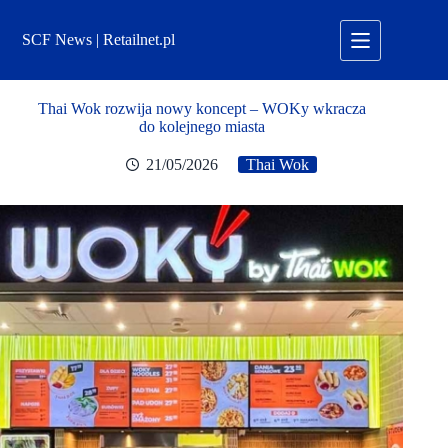
Przejdź
do
SCF News | Retailnet.pl
treści
Thai Wok rozwija nowy koncept – WOKy wkracza
do kolejnego miasta
21/05/2026
Thai Wok