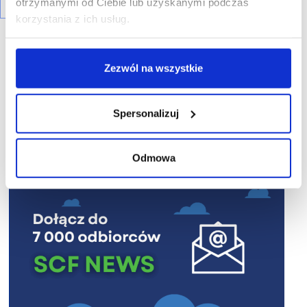
otrzymanymi od Ciebie lub uzyskanymi podczas
korzystania z ich usług.
Zezwól na wszystkie
R E K L A M A
Spersonalizuj
Odmowa