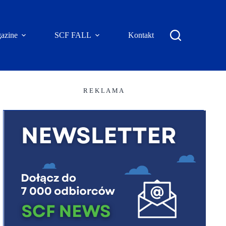
azine
SCF FALL
Kontakt
R E K L A M A