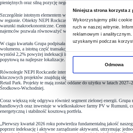
pieniężnych oraz silną pozycję negocjacyjną wobec najemców.
Niniejsza strona korzysta z
Szczególnie istotnym elementem wyników pozostaje Polska, która wr
Wykorzystujemy pliki cookie 
w regionie. Obiekty NEPI Rockcastle w Polsce wykazują stabilną d
warunki makroekonomiczne. Centra handlowe w dużych i średnich mia
ruch w naszej witrynie. Inf
najemców pozwala równoważyć wahania pomiędzy poszczególnymi k
reklamowym i analitycznym. 
uzyskanymi podczas korzysta
W ciągu kwartału Grupa podpisała 315 umów najmu obejmujących ł
wolumenu, a istotną część transakcji zawarto z międzynarodowymi sie
wyniósł 2,2% powyżej indeksacji inflacyjnej, co wskazuje na rosnącą
popytową na najlepsze lokalizacje.
Odmowa
Równolegle NEPI Rockcastle intensyfikuje program inwestycyjny, któ
kluczowych projektów znajdują się rozbudowa Promenada Bucharest, p
Retail Park. Projekty te mają zostać oddane do użytku w latach 2027–2
Środkowo-Wschodniej.
Coraz większą rolę odgrywa również segment zielonej energii. Grupa r
handlowych oraz inwestuje w wielkoskalowe farmy PV w Rumunii, co
energetyczną i stabilność kosztową portfela.
„Pierwszy kwartał 2026 roku potwierdza fundamentalną jakość naszeg
poprzez indeksację i aktywne zarządzanie aktywami, utrzymując jedno