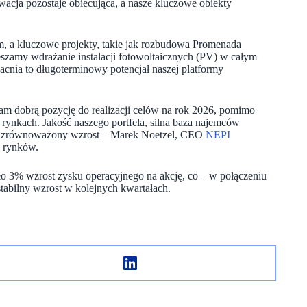
wacja pozostaje obiecująca, a nasze kluczowe obiekty
m, a kluczowe projekty, takie jak rozbudowa Promenada
szamy wdrażanie instalacji fotowoltaicznych (PV) w całym
cnia to długoterminowy potencjał naszej platformy
nam dobrą pozycję do realizacji celów na rok 2026, pomimo
ynkach. Jakość naszego portfela, silna baza najemców
ny, zrównoważony wzrost – Marek Noetzel, CEO
NEPI
h rynków.
o 3% wzrost zysku operacyjnego na akcję, co – w połączeniu
tabilny wzrost w kolejnych kwartałach.