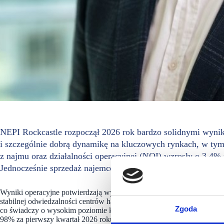
NEPI Rockcastle rozpoczął 2026 rok bardzo solidnymi wynika
i szczególnie dobrą dynamikę na kluczowych rynkach, w ty
z najmu oraz działalności operacyjnej (NOI) wzrosły o 3,4% 
Jednocześnie sprzedaż najemców w ujęciu porównywalnym (
Wyniki operacyjne potwierdzają wysoką jakość aktywów Grupy. Śred
stabilnej odwiedzalności centrów handlowych (+0,6%). Wskaźnik pus
Zgoda
co świadczy o wysokim poziomie komercjalizacji obiektów. Równocz
98% za pierwszy kwartał 2026 roku oraz 99,9% za rok 2025 (stan na m