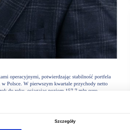
mi operacyjnymi, potwierdzając stabilność portfela
m w Polsce. W pierwszym kwartale przychody netto
rok do roku, osiągając poziom 157,7 mln euro.
LFL) zwiększyła się o 3,8%.
nia wartość koszyka zakupowego wzrosła o 3,3%, przy niemal
tostanów EPRA utrzymuje się na bardzo niskim poziomie 1,8%,
Szczegóły
eśnie Grupa utrzymuje bardzo wysoką ściągalność czynszów –
aj 2026). Takie parametry potwierdzają stabilność przepływów