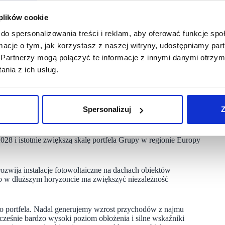
 plików cookie
az z Chorwacją należy do głównych motorów wzrostu
do spersonalizowania treści i reklam, aby oferować funkcje sp
ynamikę sprzedaży najemców oraz wysoką odporność na zmienne
stach utrzymują wysoki poziom odwiedzalności, a struktura
ormacje o tym, jak korzystasz z naszej witryny, udostępniamy p
ategoriami handlowymi.
Partnerzy mogą połączyć te informacje z innymi danymi otrzym
nia z ich usług.
ącznie 78 382 m² GLA. Nowe umowy stanowiły 43%
ciami detalicznymi. Co istotne, średni wzrost czynszu bazowego
 wartość aktywów handlowych Grupy i utrzymującą się presję
Spersonalizuj
Z
rego łączny budżet przekracza 800 mln euro. Wśród
rzygotowania do realizacji Promenada Plovdiv oraz Galati
028 i istotnie zwiększą skalę portfela Grupy w regionie Europy
ozwija instalacje fotowoltaiczne na dachach obiektów
 w dłuższym horyzoncie ma zwiększyć niezależność
o portfela. Nadal generujemy wzrost przychodów z najmu
cześnie bardzo wysoki poziom obłożenia i silne wskaźniki