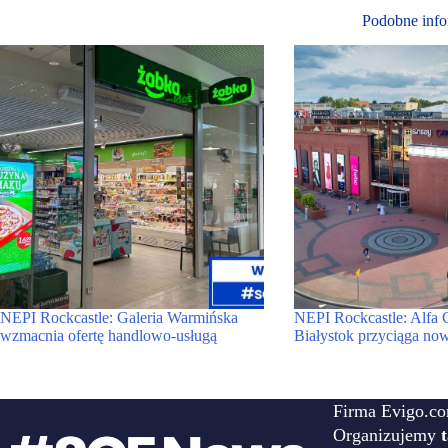
Podobne info
NEPI Rockcastle: Galeria Warmińska
NEPI Rockcastle: Alfa 
wzmacnia ofertę handlowo-usługą
Białystok przyciąga n
Firma Evigo.co
Organizujemy