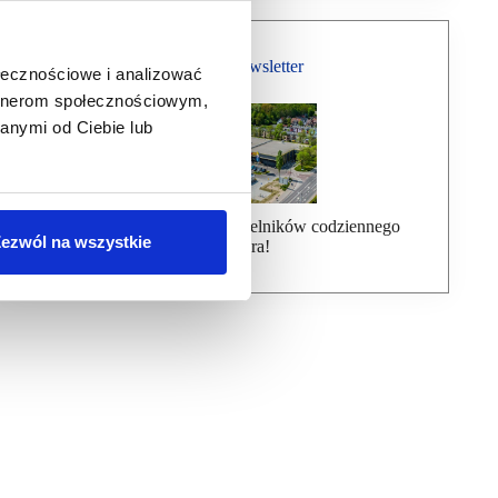
Bezpłatny Newsletter
ołecznościowe i analizować
artnerom społecznościowym,
anymi od Ciebie lub
Dołącz do ponad 7000 czytelników codziennego
ezwól na wszystkie
newslettera!