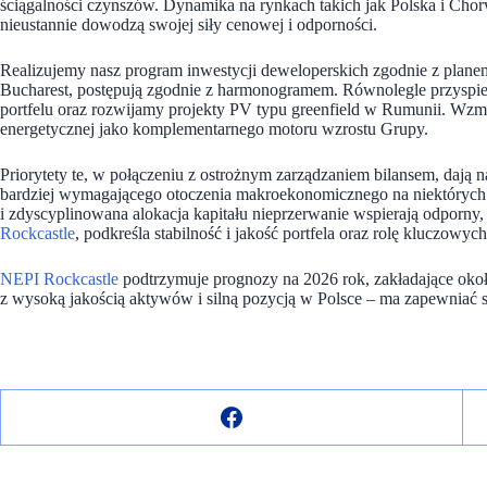
ściągalności czynszów. Dynamika na rynkach takich jak Polska i Chor
nieustannie dowodzą swojej siły cenowej i odporności.
Realizujemy nasz program inwestycji deweloperskich zgodnie z plane
Bucharest, postępują zgodnie z harmonogramem. Równolegle przyspie
portfelu oraz rozwijamy projekty PV typu greenfield w Rumunii. Wzma
energetycznej jako komplementarnego motoru wzrostu Grupy.
Priorytety te, w połączeniu z ostrożnym zarządzaniem bilansem, dają 
bardziej wymagającego otoczenia makroekonomicznego na niektórych r
i zdyscyplinowana alokacja kapitału nieprzerwanie wspierają odpor
Rockcastle
, podkreśla stabilność i jakość portfela oraz rolę kluczowyc
NEPI Rockcastle
podtrzymuje prognozy na 2026 rok, zakładające okoł
z wysoką jakością aktywów i silną pozycją w Polsce – ma zapewniać s