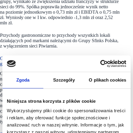
grupy, wynikało ze zwiększenia udziału franczyzy w strukturze
sieci do 99%. Spółka poprawiła jednocześnie wynik netto
na poziomie jednostkowym o 0,73 mln zł i EBIDTA o 0,75 mln
zł. Wyniosły one w I kw. odpowiednio -1,3 mln zł oraz 2,52
mln zł.
Przychody gastronomiczne to przychody wszystkich lokali
działających pod markami należącymi do Grupy Sfinks Polska,
z wyłączeniem sieci Piwiarnia.
Grupa Sfinks Polska ma w portfolio 97 lokali
gastronomicznych
Grupa
Sfinks Polska
zarządza 97 lokalami gastronomicznymi
na terenie Polski, w tym siecią 68 restauracji SPHINX (segment
Zgoda
Szczegóły
O plikach cookies
casual dining), siecią 25 pubów Piwiarnia (segment gastro
pubów) oraz 1 restauracją Chłopskie Jadło (segment casual
dining) i 3 lokalami The Burgers. Spółka prowadzi też sprzedaż
w dostawie w oparciu o marki dostępne w dowozie
Niniejsza strona korzysta z plików cookie
m.in. SPHINX, The Burgers, Och! PITA, Yolo Chicken
Wykorzystujemy pliki cookie do spersonalizowania treści
czy Da Mamma. Pod względem wielkości sprzedaży
oraz liczby restauracji, Sphinx jest największą w Polsce siecią
i reklam, aby oferować funkcje społecznościowe i
typu casual dining.
analizować ruch w naszej witrynie. Informacje o tym, jak
korzystasz z naszej witryny, udostępniamy partnerom