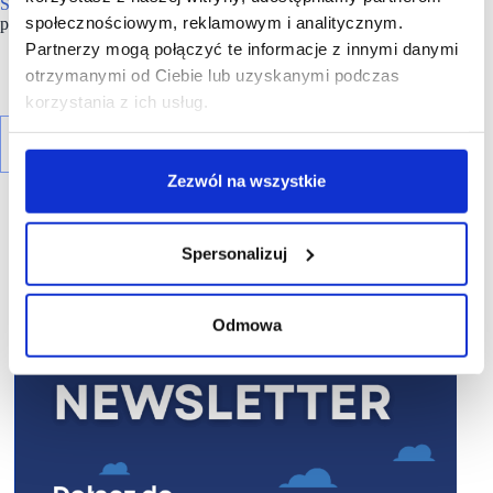
Sfinks Polska
jest jednocześnie trzecią pod względem
społecznościowym, reklamowym i analitycznym.
przychodów firmą gastronomiczną w Polsce.
Partnerzy mogą połączyć te informacje z innymi danymi
otrzymanymi od Ciebie lub uzyskanymi podczas
korzystania z ich usług.
Zezwól na wszystkie
Spersonalizuj
R E K L A M A
Odmowa