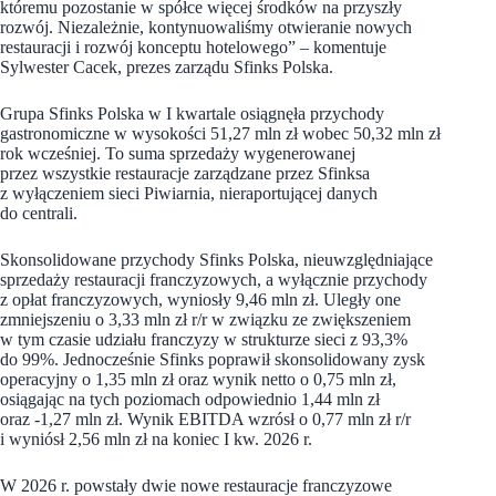
któremu pozostanie w spółce więcej środków na przyszły
rozwój. Niezależnie, kontynuowaliśmy otwieranie nowych
restauracji i rozwój konceptu hotelowego” – komentuje
Sylwester Cacek, prezes zarządu Sfinks Polska.
Grupa Sfinks Polska w I kwartale osiągnęła przychody
gastronomiczne w wysokości 51,27 mln zł wobec 50,32 mln zł
rok wcześniej. To suma sprzedaży wygenerowanej
przez wszystkie restauracje zarządzane przez Sfinksa
z wyłączeniem sieci Piwiarnia, nieraportującej danych
do centrali.
Skonsolidowane przychody Sfinks Polska, nieuwzględniające
sprzedaży restauracji franczyzowych, a wyłącznie przychody
z opłat franczyzowych, wyniosły 9,46 mln zł. Uległy one
zmniejszeniu o 3,33 mln zł r/r w związku ze zwiększeniem
w tym czasie udziału franczyzy w strukturze sieci z 93,3%
do 99%. Jednocześnie Sfinks poprawił skonsolidowany zysk
operacyjny o 1,35 mln zł oraz wynik netto o 0,75 mln zł,
osiągając na tych poziomach odpowiednio 1,44 mln zł
oraz -1,27 mln zł. Wynik EBITDA wzrósł o 0,77 mln zł r/r
i wyniósł 2,56 mln zł na koniec I kw. 2026 r.
W 2026 r. powstały dwie nowe restauracje franczyzowe