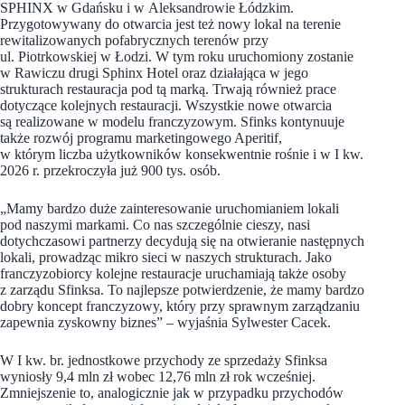
SPHINX w Gdańsku i w Aleksandrowie Łódzkim.
Przygotowywany do otwarcia jest też nowy lokal na terenie
rewitalizowanych pofabrycznych terenów przy
ul. Piotrkowskiej w Łodzi. W tym roku uruchomiony zostanie
w Rawiczu drugi Sphinx Hotel oraz działająca w jego
strukturach restauracja pod tą marką. Trwają również prace
dotyczące kolejnych restauracji. Wszystkie nowe otwarcia
są realizowane w modelu franczyzowym. Sfinks kontynuuje
także rozwój programu marketingowego Aperitif,
w którym liczba użytkowników konsekwentnie rośnie i w I kw.
2026 r. przekroczyła już 900 tys. osób.
„Mamy bardzo duże zainteresowanie uruchomianiem lokali
pod naszymi markami. Co nas szczególnie cieszy, nasi
dotychczasowi partnerzy decydują się na otwieranie następnych
lokali, prowadząc mikro sieci w naszych strukturach. Jako
franczyzobiorcy kolejne restauracje uruchamiają także osoby
z zarządu Sfinksa. To najlepsze potwierdzenie, że mamy bardzo
dobry koncept franczyzowy, który przy sprawnym zarządzaniu
zapewnia zyskowny biznes” – wyjaśnia Sylwester Cacek.
W I kw. br. jednostkowe przychody ze sprzedaży Sfinksa
wyniosły 9,4 mln zł wobec 12,76 mln zł rok wcześniej.
Zmniejszenie to, analogicznie jak w przypadku przychodów