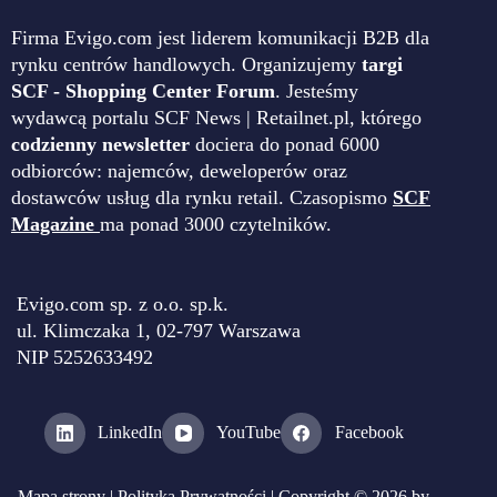
Firma Evigo.com jest liderem komunikacji B2B dla
rynku centrów handlowych. Organizujemy
targi
SCF - Shopping Center Forum
. Jesteśmy
wydawcą portalu SCF News | Retailnet.pl, którego
codzienny newsletter
dociera do ponad 6000
odbiorców: najemców, deweloperów oraz
dostawców usług dla rynku retail. Czasopismo
SCF
Magazine
ma ponad 3000 czytelników.
Evigo.com sp. z o.o. sp.k.
ul. Klimczaka 1, 02-797 Warszawa
NIP 5252633492
LinkedIn
YouTube
Facebook
Mapa strony
|
Polityka Prywatności
| Copyright © 2026 by