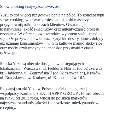
Show cooking i najwyższa świeżość
Yuzu to coś więcej niż gotowe dania na półce. To koncept typu
show cooking, w którym profesjonalni sushi masterzy
przygotowują rolki na oczach klientów. Gwarantuje
to najwyższą jakość składników oraz autentyczność procesu
tworzenia. W ofercie, poza szerokim wyborem sushi, znajdują
się także pożywne bowle oraz azjatyckie desery, które zdobyły
już uznanie konsumentów – w tym kultowe mango sticky rice
oraz mochi czyli tradycyjne japońskie przysmaki z ciasta
ryżowego.
Stoiska Yuzu są obecnie dostępne w następujących
lokalizacjach: Warszawa, ul. Fieldorfa-Nila 11 (od 02 czerwca
br.), Jabłonna, ul. Zegrzyńska 7 (od 02 czerwca br.), Kraków,
ul. Bratysławska 4, Kraków, ul. Kombatantów 16A.
Ekspansja marki Yuzu w Polsce to efekt strategicznej
współpracy Kaufland z EAT HAPPY GROUP . Firma, obecna
na rynku od 2013 roku, wnosi do polskich marketów
najwyższe standardy jakości i sprawdzone, międzynarodowe
receptury.