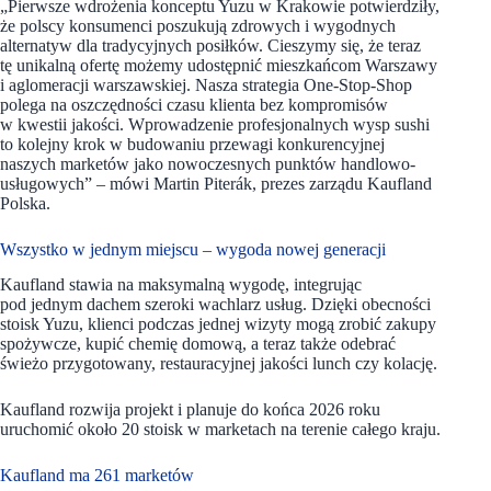
„Pierwsze wdrożenia konceptu Yuzu w Krakowie potwierdziły,
że polscy konsumenci poszukują zdrowych i wygodnych
alternatyw dla tradycyjnych posiłków. Cieszymy się, że teraz
tę unikalną ofertę możemy udostępnić mieszkańcom Warszawy
i aglomeracji warszawskiej. Nasza strategia One-Stop-Shop
polega na oszczędności czasu klienta bez kompromisów
w kwestii jakości. Wprowadzenie profesjonalnych wysp sushi
to kolejny krok w budowaniu przewagi konkurencyjnej
naszych marketów jako nowoczesnych punktów handlowo-
usługowych” – mówi Martin Piterák, prezes zarządu Kaufland
Polska.
Wszystko w jednym miejscu – wygoda nowej generacji
Kaufland stawia na maksymalną wygodę, integrując
pod jednym dachem szeroki wachlarz usług. Dzięki obecności
stoisk Yuzu, klienci podczas jednej wizyty mogą zrobić zakupy
spożywcze, kupić chemię domową, a teraz także odebrać
świeżo przygotowany, restauracyjnej jakości lunch czy kolację.
Kaufland rozwija projekt i planuje do końca 2026 roku
uruchomić około 20 stoisk w marketach na terenie całego kraju.
Kaufland ma 261 marketów