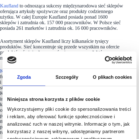
Kaufland
to odnosząca sukcesy międzynarodowa sieć sklepów
oferująca artykuły spożywcze oraz produkty codziennego
użytku. W całej Europie Kaufland posiada ponad 1600
sklepów i zatrudnia ok. 157 000 pracowników. W Polsce sieć
posiada 261 marketów i zatrudnia ok. 16 000 pracowników.
Asortyment sklepów Kaufland liczy kilkanaście tysięcy
produktów. Sieć koncentruje się przede wszystkim na ofercie
produktów świeżych – owoców i warzyw, produktów
mlecznych, a także mięsa, wędlin, serów i ryb.
Kaufland
realizuje swoją misję w oparciu o cztery
fundamentalne wartości, którymi są: jakość, wybór, cena
Zgoda
Szczegóły
O plikach cookies
i łatwość zakupów. Jako firma odpowiedzialna, w ramach
strategii zrównoważonego rozwoju pn. „Zróbmy to razem”,
Kaufland angażuje w swoje działania różne grupy
interesariuszy – pracowników, partnerów biznesowych,
Niniejsza strona korzysta z plików cookie
klientów, lokalne społeczności, organizacje pozarządowe
Wykorzystujemy pliki cookie do spersonalizowania treści
oraz podejmuje i wspiera inicjatywy mające na celu
promowanie zdrowego odżywiania, przeciwdziałanie
i reklam, aby oferować funkcje społecznościowe i
marnowaniu żywności, poprawę dobrostanu zwierząt,
analizować ruch w naszej witrynie. Informacje o tym, jak
przeciwdziałanie zmianom klimatycznym, redukcję zużycia
korzystasz z naszej witryny, udostępniamy partnerom
tworzyw sztucznych.
społecznościowym, reklamowym i analitycznym.