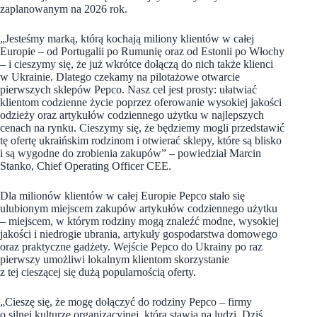
zaplanowanym na 2026 rok.
„Jesteśmy marką, którą kochają miliony klientów w całej
Europie – od Portugalii po Rumunię oraz od Estonii po Włochy
– i cieszymy się, że już wkrótce dołączą do nich także klienci
w Ukrainie. Dlatego czekamy na pilotażowe otwarcie
pierwszych sklepów Pepco. Nasz cel jest prosty: ułatwiać
klientom codzienne życie poprzez oferowanie wysokiej jakości
odzieży oraz artykułów codziennego użytku w najlepszych
cenach na rynku. Cieszymy się, że będziemy mogli przedstawić
tę ofertę ukraińskim rodzinom i otwierać sklepy, które są blisko
i są wygodne do zrobienia zakupów” – powiedział Marcin
Stanko, Chief Operating Officer CEE.
Dla milionów klientów w całej Europie Pepco stało się
ulubionym miejscem zakupów artykułów codziennego użytku
– miejscem, w którym rodziny mogą znaleźć modne, wysokiej
jakości i niedrogie ubrania, artykuły gospodarstwa domowego
oraz praktyczne gadżety. Wejście Pepco do Ukrainy po raz
pierwszy umożliwi lokalnym klientom skorzystanie
z tej cieszącej się dużą popularnością oferty.
„Cieszę się, że mogę dołączyć do rodziny Pepco – firmy
o silnej kulturze organizacyjnej, która stawia na ludzi. Dziś