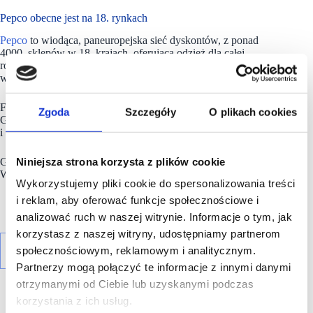
Pepco obecne jest na 18. rynkach
Pepco
to wiodąca, paneuropejska sieć dyskontów, z ponad
4000. sklepów w 18. krajach, oferująca odzież dla całej
rodziny, a także artykuły gospodarstwa domowego i zabawki
w bardzo atrakcyjnych cenach.
Firma powstała 22 lata temu w Polsce, a obecnie jest częścią
Zgoda
Szczegóły
O plikach cookies
Grupy Pepco. Pepco zatrudnia obecnie ponad 32 000 osób
i obsługuje 36 milionów klientów miesięcznie.
Niniejsza strona korzysta z plików cookie
Grupa
Pepco
jest notowana na Giełdzie Papierów
Wartościowych w Warszawie (WSE: PCO).
Wykorzystujemy pliki cookie do spersonalizowania treści
i reklam, aby oferować funkcje społecznościowe i
analizować ruch w naszej witrynie. Informacje o tym, jak
korzystasz z naszej witryny, udostępniamy partnerom
społecznościowym, reklamowym i analitycznym.
Partnerzy mogą połączyć te informacje z innymi danymi
otrzymanymi od Ciebie lub uzyskanymi podczas
korzystania z ich usług.