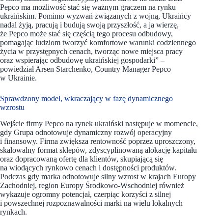
Pepco ma możliwość stać się ważnym graczem na rynku
ukraińskim. Pomimo wyzwań związanych z wojną, Ukraińcy
nadal żyją, pracują i budują swoją przyszłość, a ja wierzę,
że Pepco może stać się częścią tego procesu odbudowy,
pomagając ludziom tworzyć komfortowe warunki codziennego
życia w przystępnych cenach, tworząc nowe miejsca pracy
oraz wspierając odbudowę ukraińskiej gospodarki” –
powiedział Arsen Starchenko, Country Manager Pepco
w Ukrainie.
Sprawdzony model, wkraczający w fazę dynamicznego
wzrostu
Wejście firmy Pepco na rynek ukraiński następuje w momencie,
gdy Grupa odnotowuje dynamiczny rozwój operacyjny
i finansowy. Firma zwiększa rentowność poprzez uproszczony,
skalowalny format sklepów, zdyscyplinowaną alokację kapitału
oraz dopracowaną ofertę dla klientów, skupiającą się
na wiodących rynkowo cenach i dostępności produktów.
Podczas gdy marka odnotowuje silny wzrost w krajach Europy
Zachodniej, region Europy Środkowo-Wschodniej również
wykazuje ogromny potencjał, czerpiąc korzyści z silnej
i powszechnej rozpoznawalności marki na wielu lokalnych
rynkach.