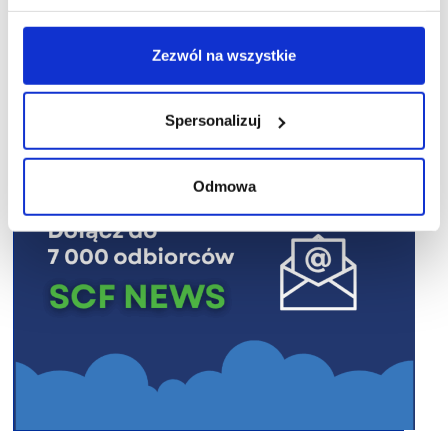
Zezwól na wszystkie
R E K L A M A
Spersonalizuj
Odmowa