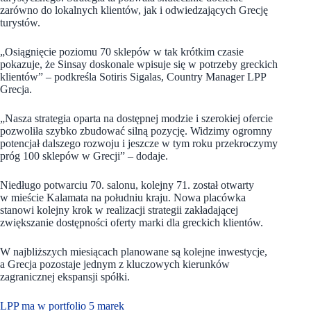
zarówno do lokalnych klientów, jak i odwiedzających Grecję
turystów.
„Osiągnięcie poziomu 70 sklepów w tak krótkim czasie
pokazuje, że Sinsay doskonale wpisuje się w potrzeby greckich
klientów” – podkreśla Sotiris Sigalas, Country Manager LPP
Grecja.
„Nasza strategia oparta na dostępnej modzie i szerokiej ofercie
pozwoliła szybko zbudować silną pozycję. Widzimy ogromny
potencjał dalszego rozwoju i jeszcze w tym roku przekroczymy
próg 100 sklepów w Grecji” – dodaje.
Niedługo potwarciu 70. salonu, kolejny 71. został otwarty
w mieście Kalamata na południu kraju. Nowa placówka
stanowi kolejny krok w realizacji strategii zakładającej
zwiększanie dostępności oferty marki dla greckich klientów.
W najbliższych miesiącach planowane są kolejne inwestycje,
a Grecja pozostaje jednym z kluczowych kierunków
zagranicznej ekspansji spółki.
LPP ma w portfolio 5 marek