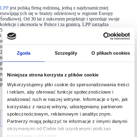
LPP
jest polską firmą rodzinną, jedną z najdynamiczniej
rozwijających się w branży odzieżowej w regionie Europy
Środkowej. Od 30 lat z sukcesem projektuje i sprzedaje swoje
kolekcje i akcesoria w Polsce i za granicą. LPP zarządza
5 markami modowymi: Reserved, Cropp, House, Mohito
i Sinsay, których oferta dostępna jest dziś w sprzedaży
stacjonarnej i online na 46 rynkach na świecie. Spółka posiada
sieć ponad 3400 salonów o łącznej powierzchni przekraczającej
2,8 mln m2 i każdego roku dystrybuuje produkty
Zgoda
Szczegóły
O plikach cookies
na 3 kontynenty.
LPP
pełni też ważną rolę, tworząc miejsca
pracy dla ponad 54 tys. osób w biurach i strukturach sprzedaży
w Polsce, krajach Europy, Azji i Afryki. Spółka jest notowana
na warszawskiej Giełdzie Papierów Wartościowych w ramach
Niniejsza strona korzysta z plików cookie
indeksu WIG20 oraz należy do prestiżowego indeksu MSCI
Wykorzystujemy pliki cookie do spersonalizowania treści
Poland.
i reklam, aby oferować funkcje społecznościowe i
analizować ruch w naszej witrynie. Informacje o tym, jak
korzystasz z naszej witryny, udostępniamy partnerom
społecznościowym, reklamowym i analitycznym.
Partnerzy mogą połączyć te informacje z innymi danymi
otrzymanymi od Ciebie lub uzyskanymi podczas
korzystania z ich usług.