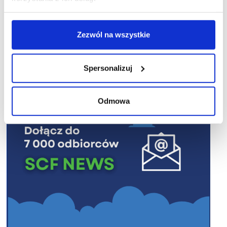
Zezwól na wszystkie
R E K L A M A
Spersonalizuj
Odmowa