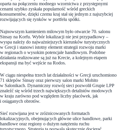
oparta na połączeniu modnego wzornictwa z przystępnymi
cenami szybko zyskała popularność wśród greckich
konsumentów, dzięki czemu kraj stał się jednym z najszybciej
rozwijających się rynków w portfelu spółki.
Najnowszym kamieniem milowym było otwarcie 70. salonu
Sinsay na Korfu. Wybór lokalizacji nie jest przypadkowy –
wyspa należy do najważniejszych kierunków turystycznych
w Grecji i stanowi istotny element strategii rozwoju marki
w regionach o wysokim potencjale handlowym. Podobne
działania realizowane są już na Krecie, a kolejnym etapem
ekspansji ma być wejście na Rodos.
W ciągu niespełna trzech lat działalności w Grecji uruchomiono
71 sklepów Sinsay oraz pierwszy salon marki Mohito
w Salonikach. Dynamiczny rozwój sieci pozwolił Grupie LPP
znaleźć się wśród trzech największych detalistów modowych
w kraju zarówno pod względem liczby placówek, jak
i osiąganych obrotów.
Sieć rozwijana jest w zróżnicowanych formatach
lokalizacyjnych, obejmujących główne ulice handlowe, parki
handlowe oraz regiony o dużym natężeniu ruchu
turystycznego. Strategia ta pozwala skutecznie docierać