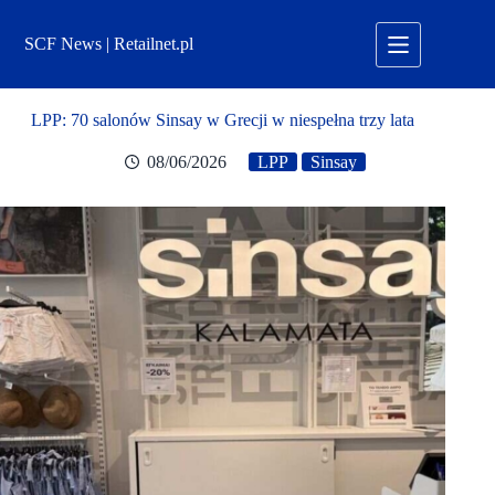
Przejdź
do
SCF News | Retailnet.pl
treści
LPP: 70 salonów Sinsay w Grecji w niespełna trzy lata
08/06/2026
LPP
Sinsay