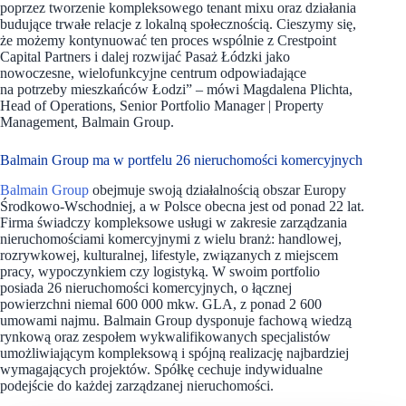
poprzez tworzenie kompleksowego tenant mixu oraz działania
budujące trwałe relacje z lokalną społecznością. Cieszymy się,
że możemy kontynuować ten proces wspólnie z Crestpoint
Capital Partners i dalej rozwijać Pasaż Łódzki jako
nowoczesne, wielofunkcyjne centrum odpowiadające
na potrzeby mieszkańców Łodzi” – mówi Magdalena Plichta,
Head of Operations, Senior Portfolio Manager | Property
Management, Balmain Group.
Balmain Group ma w portfelu 26 nieruchomości komercyjnych
Balmain Group
obejmuje swoją działalnością obszar Europy
Środkowo-Wschodniej, a w Polsce obecna jest od ponad 22 lat.
Firma świadczy kompleksowe usługi w zakresie zarządzania
nieruchomościami komercyjnymi z wielu branż: handlowej,
rozrywkowej, kulturalnej, lifestyle, związanych z miejscem
pracy, wypoczynkiem czy logistyką. W swoim portfolio
posiada 26 nieruchomości komercyjnych, o łącznej
powierzchni niemal 600 000 mkw. GLA, z ponad 2 600
umowami najmu. Balmain Group dysponuje fachową wiedzą
rynkową oraz zespołem wykwalifikowanych specjalistów
umożliwiającym kompleksową i spójną realizację najbardziej
wymagających projektów. Spółkę cechuje indywidualne
podejście do każdej zarządzanej nieruchomości.