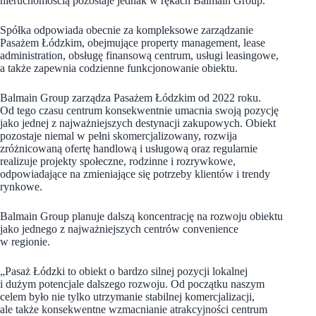
nieruchomością pozostaje jednak w rękach Balmain Group.
Spółka odpowiada obecnie za kompleksowe zarządzanie
Pasażem Łódzkim, obejmujące property management, lease
administration, obsługę finansową centrum, usługi leasingowe,
a także zapewnia codzienne funkcjonowanie obiektu.
Balmain Group zarządza Pasażem Łódzkim od 2022 roku.
Od tego czasu centrum konsekwentnie umacnia swoją pozycję
jako jednej z najważniejszych destynacji zakupowych. Obiekt
pozostaje niemal w pełni skomercjalizowany, rozwija
zróżnicowaną ofertę handlową i usługową oraz regularnie
realizuje projekty społeczne, rodzinne i rozrywkowe,
odpowiadające na zmieniające się potrzeby klientów i trendy
rynkowe.
Balmain Group planuje dalszą koncentrację na rozwoju obiektu
jako jednego z najważniejszych centrów convenience
w regionie.
„Pasaż Łódzki to obiekt o bardzo silnej pozycji lokalnej
i dużym potencjale dalszego rozwoju. Od początku naszym
celem było nie tylko utrzymanie stabilnej komercjalizacji,
ale także konsekwentne wzmacnianie atrakcyjności centrum