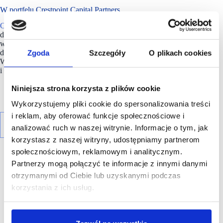
W portfelu Crestpoint Capital Partners
Crestpoint Capital Partners
to firma doradcza i inwestycyjna
działająca na rynku nieruchomości, zarządzająca inwestycjami
w imieniu funduszy typu private equity. Spółka prowadzi
Zgoda
Szczegóły
O plikach cookies
działalność przede wszystkim w regionie Europy Środkowo-
Wschodniej (CEE), ze szczególnym uwzględnieniem Polski
i Czech.
Niniejsza strona korzysta z plików cookie
Wykorzystujemy pliki cookie do spersonalizowania treści
i reklam, aby oferować funkcje społecznościowe i
analizować ruch w naszej witrynie. Informacje o tym, jak
korzystasz z naszej witryny, udostępniamy partnerom
społecznościowym, reklamowym i analitycznym.
Partnerzy mogą połączyć te informacje z innymi danymi
otrzymanymi od Ciebie lub uzyskanymi podczas
korzystania z ich usług.
R E K L A M A