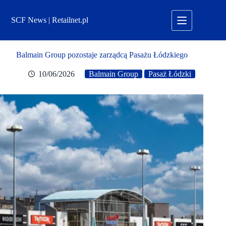
Przejdź
do
SCF News | Retailnet.pl
treści
Balmain Group pozostaje zarządcą Pasażu Łódzkiego
10/06/2026
Balmain Group
Pasaż Łódzki