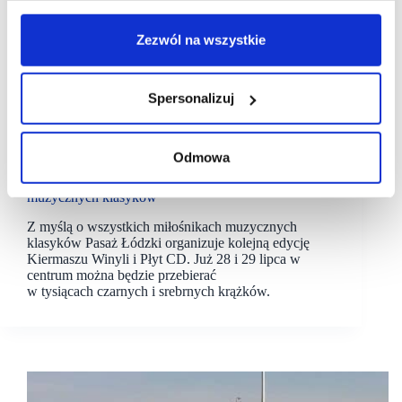
Zezwól na wszystkie
Spersonalizuj
24/07/2023
Pasaż Łódzki
Odmowa
Muzyka z gramofonu znów popłynie w Pasażu
Łódzkim. Rusza kiermasz dla miłośników
muzycznych klasyków
Z myślą o wszystkich miłośnikach muzycznych
klasyków Pasaż Łódzki organizuje kolejną edycję
Kiermaszu Winyli i Płyt CD. Już 28 i 29 lipca w
centrum można będzie przebierać
w tysiącach czarnych i srebrnych krążków.