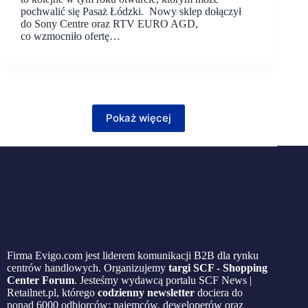
pochwalić się Pasaż Łódzki. Nowy sklep dołączył
do Sony Centre oraz RTV EURO AGD,
co wzmocniło ofertę…
Pokaż więcej
Firma Evigo.com jest liderem komunikacji B2B dla rynku
centrów handlowych. Organizujemy
targi SCF - Shopping
Center Forum
. Jesteśmy wydawcą portalu SCF News |
Retailnet.pl, którego
codzienny newsletter
dociera do
ponad 6000 odbiorców: najemców, deweloperów oraz