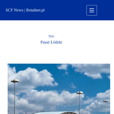
Przejdź
do
SCF News | Retailnet.pl
treści
TAG
Pasaż Łódzki