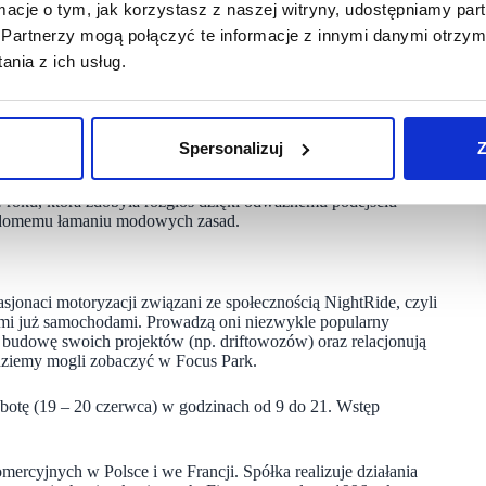
ormacje o tym, jak korzystasz z naszej witryny, udostępniamy p
Partnerzy mogą połączyć te informacje z innymi danymi otrzym
 na powrocie do ubrań inspirowanych modą sprzed lat. Dla
wiadomej konsumpcji i alternatywa wobec masowej produkcji
nia z ich usług.
to z rzeczy niedostępnych już w regularnej sprzedaży.
pirowane latami 80., 90. XX wieku oraz początkiem XXI wieku,
rk mają być czymś więcej niż tylko zakupami. To wydarzenie
ygotowany przez modela Kacpra Kardasa, który brał udział
Spersonalizuj
Z
rka Focus Park w Rybniku.
roku, która zdobyła rozgłos dzięki odważnemu podejściu
iadomemu łamaniu modowych zasad.
onaci motoryzacji związani ze społecznością NightRide, czyli
znymi już samochodami. Prowadzą oni niezwykle popularny
 budowę swoich projektów (np. driftowozów) oraz relacjonują
ziemy mogli zobaczyć w Focus Park.
obotę (19 – 20 czerwca) w godzinach od 9 do 21. Wstęp
ercyjnych w Polsce i we Francji. Spółka realizuje działania