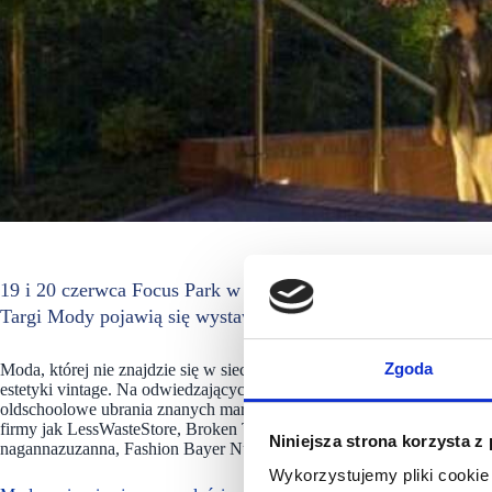
19 i 20 czerwca Focus Park w Rybniku stanie się miejscem 
Targi Mody pojawią się wystawcy z całej Polski oferujący wy
Zgoda
Moda, której nie znajdzie się w sieciówkach, ubrania z historią i sty
estetyki vintage. Na odwiedzających targi czekać będą m.in. klasyczne
oldschoolowe ubrania znanych marek, luksusowe torebki oraz styliza
firmy jak LessWasteStore, Broken Things, kasperpompa, SECOND SW
Niniejsza strona korzysta z
nagannazuzanna, Fashion Bayer Number1, Altvision czy ScndChanceV
Wykorzystujemy pliki cookie 