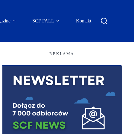
azine
SCF FALL
Kontakt
R E K L A M A