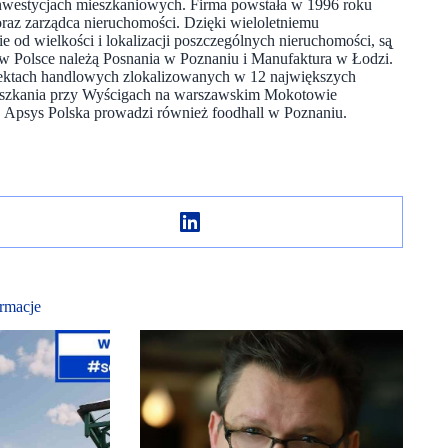
nwestycjach mieszkaniowych. Firma powstała w 1996 roku
 oraz zarządca nieruchomości. Dzięki wieloletniemu
ie od wielkości i lokalizacji poszczególnych nieruchomości, są̨
 w Polsce należą Posnania w Poznaniu i Manufaktura w Łodzi.
ktach handlowych zlokalizowanych w 12 największych
ieszkania przy Wyścigach na warszawskim Mokotowie
. Apsys Polska prowadzi również foodhall w Poznaniu.
rmacje