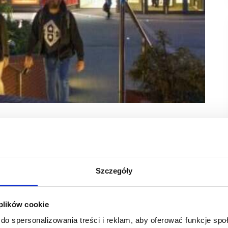
spotkania miłośników oryginalnej mody. Na Vintage
jątkowe ubrania i dodatki.
Szczegóły
l inspirowany minionymi dekadami – właśnie to przyciąga fanów
 elementy sportowego streetwearu, kultowe koszulki piłkarskie,
cje inspirowane estetyką Y2K. Wśród wystawców są m.in. takie
AG, CHEAPDRIP, Thrift_setters, Grizzly, Olaf Store,
 plików cookie
intage.
do spersonalizowania treści i reklam, aby oferować funkcje sp