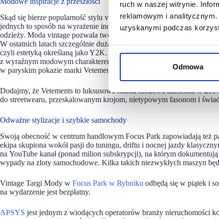
Modowe inspiracje z przeszłości
ruch w naszej witrynie. Inf
reklamowym i analitycznym. 
Skąd się bierze popularność stylu vintage? To trend, który opiera się
jednych to sposób na wyrażenie indywidualności, dla innych forma ś
uzyskanymi podczas korzysta
odzieży. Moda vintage pozwala tworzyć niepowtarzalne stylizacje, częs
W ostatnich latach szczególnie dużą popularność zdobyły ubrania ins
czyli estetyką określaną jako Y2K. – Vintage Targi Mody w Focus Pa
z wyraźnym modowym charakterem. Jedną z atrakcji będzie pokaz prz
Odmowa
w paryskim pokazie marki Vetements – mówi Sonia Kostecka, dyrekto
Dodajmy, że Vetements to luksusowa marka modowa założona w 2014 
do streetwearu, przeskalowanym krojom, nietypowym fasonom i św
Odważne stylizacje i szybkie samochody
Swoją obecność w centrum handlowym Focus Park zapowiadają też pasj
ekipa skupiona wokół pasji do tuningu, driftu i nocnej jazdy klasyc
na YouTube kanał (ponad milion subskrypcji), na którym dokumentują
wypady na zloty samochodowe. Kilka takich niezwykłych maszyn będ
Vintage Targi Mody w
Focus Park w Rybniku
odbędą się w piątek i s
na wydarzenie jest bezpłatny.
APSYS
jest jednym z wiodących operatorów branży nieruchomości kom