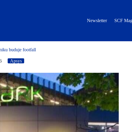
Newsletter
SCF Mag
iku buduje footfall
6
Apsys