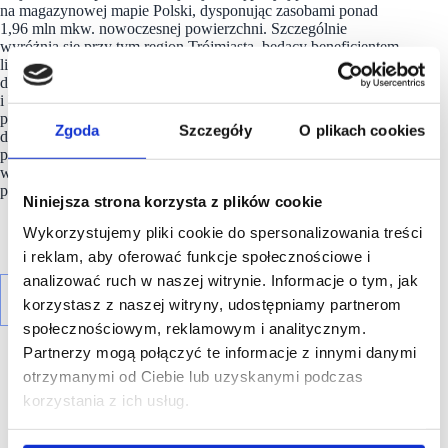
na magazynowej mapie Polski, dysponując zasobami ponad
1,96 mln mkw. nowoczesnej powierzchni. Szczególnie
wyróżnia się przy tym region Trójmiasta, będący beneficjentem
licznych atutów geograficznych i infrastrukturalnych – dostępu
do portów czy bliskości rynków Europy Północnej
i Wschodniej. W tej kluczowej lokalizacji dystrybucyjno-
produkcyjnej ze swoimi projektami silnie obecne jest 7R, które
Zgoda
Szczegóły
O plikach cookies
dotychczas zrealizowało w regionie ponad 640 000 mkw.
powierzchni industrialnej, w tym 212 000 mkw.
w Barniewicach – w ramach najnowszej realizacji kompleksu
parków magazynowych.
Niniejsza strona korzysta z plików cookie
Wykorzystujemy pliki cookie do spersonalizowania treści
i reklam, aby oferować funkcje społecznościowe i
analizować ruch w naszej witrynie. Informacje o tym, jak
korzystasz z naszej witryny, udostępniamy partnerom
społecznościowym, reklamowym i analitycznym.
Partnerzy mogą połączyć te informacje z innymi danymi
otrzymanymi od Ciebie lub uzyskanymi podczas
korzystania z ich usług.
R E K L A M A