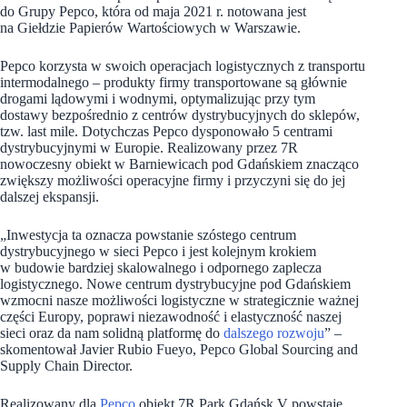
do Grupy Pepco, która od maja 2021 r. notowana jest
na Giełdzie Papierów Wartościowych w Warszawie.
Pepco korzysta w swoich operacjach logistycznych z transportu
intermodalnego – produkty firmy transportowane są głównie
drogami lądowymi i wodnymi, optymalizując przy tym
dostawy bezpośrednio z centrów dystrybucyjnych do sklepów,
tzw. last mile. Dotychczas Pepco dysponowało 5 centrami
dystrybucyjnymi w Europie. Realizowany przez 7R
nowoczesny obiekt w Barniewicach pod Gdańskiem znacząco
zwiększy możliwości operacyjne firmy i przyczyni się do jej
dalszej ekspansji.
„Inwestycja ta oznacza powstanie szóstego centrum
dystrybucyjnego w sieci Pepco i jest kolejnym krokiem
w budowie bardziej skalowalnego i odpornego zaplecza
logistycznego. Nowe centrum dystrybucyjne pod Gdańskiem
wzmocni nasze możliwości logistyczne w strategicznie ważnej
części Europy, poprawi niezawodność i elastyczność naszej
sieci oraz da nam solidną platformę do
dalszego rozwoju
” –
skomentował Javier Rubio Fueyo, Pepco Global Sourcing and
Supply Chain Director.
Realizowany dla
Pepco
obiekt 7R Park Gdańsk V powstaje