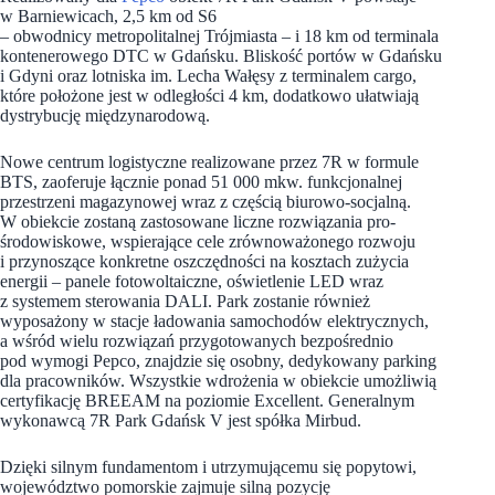
w Barniewicach, 2,5 km od S6
– obwodnicy metropolitalnej Trójmiasta – i 18 km od terminala
kontenerowego DTC w Gdańsku. Bliskość portów w Gdańsku
i Gdyni oraz lotniska im. Lecha Wałęsy z terminalem cargo,
które położone jest w odległości 4 km, dodatkowo ułatwiają
dystrybucję międzynarodową.
Nowe centrum logistyczne realizowane przez 7R w formule
BTS, zaoferuje łącznie ponad 51 000 mkw. funkcjonalnej
przestrzeni magazynowej wraz z częścią biurowo-socjalną.
W obiekcie zostaną zastosowane liczne rozwiązania pro-
środowiskowe, wspierające cele zrównoważonego rozwoju
i przynoszące konkretne oszczędności na kosztach zużycia
energii – panele fotowoltaiczne, oświetlenie LED wraz
z systemem sterowania DALI. Park zostanie również
wyposażony w stacje ładowania samochodów elektrycznych,
a wśród wielu rozwiązań przygotowanych bezpośrednio
pod wymogi Pepco, znajdzie się osobny, dedykowany parking
dla pracowników. Wszystkie wdrożenia w obiekcie umożliwią
certyfikację BREEAM na poziomie Excellent. Generalnym
wykonawcą 7R Park Gdańsk V jest spółka Mirbud.
Dzięki silnym fundamentom i utrzymującemu się popytowi,
województwo pomorskie zajmuje silną pozycję