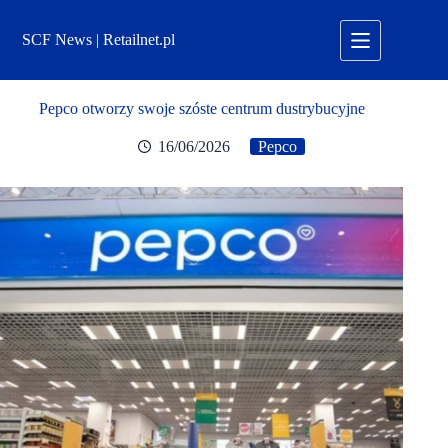
Przejdź
do
SCF News | Retailnet.pl
treści
Pepco otworzy swoje szóste centrum dustrybucyjne
16/06/2026
Pepco