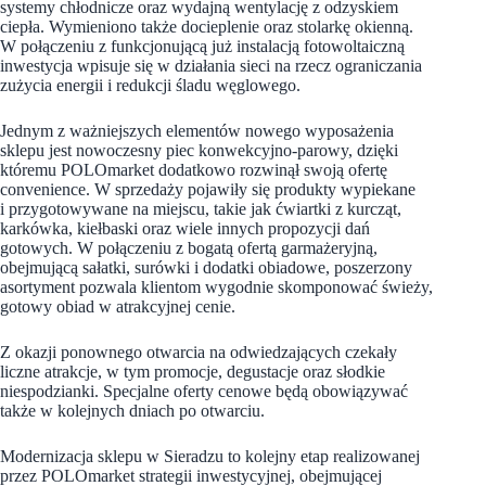
systemy chłodnicze oraz wydajną wentylację z odzyskiem
ciepła. Wymieniono także docieplenie oraz stolarkę okienną.
W połączeniu z funkcjonującą już instalacją fotowoltaiczną
inwestycja wpisuje się w działania sieci na rzecz ograniczania
zużycia energii i redukcji śladu węglowego.
Jednym z ważniejszych elementów nowego wyposażenia
sklepu jest nowoczesny piec konwekcyjno-parowy, dzięki
któremu POLOmarket dodatkowo rozwinął swoją ofertę
convenience. W sprzedaży pojawiły się produkty wypiekane
i przygotowywane na miejscu, takie jak ćwiartki z kurcząt,
karkówka, kiełbaski oraz wiele innych propozycji dań
gotowych. W połączeniu z bogatą ofertą garmażeryjną,
obejmującą sałatki, surówki i dodatki obiadowe, poszerzony
asortyment pozwala klientom wygodnie skomponować świeży,
gotowy obiad w atrakcyjnej cenie.
Z okazji ponownego otwarcia na odwiedzających czekały
liczne atrakcje, w tym promocje, degustacje oraz słodkie
niespodzianki. Specjalne oferty cenowe będą obowiązywać
także w kolejnych dniach po otwarciu.
Modernizacja sklepu w Sieradzu to kolejny etap realizowanej
przez POLOmarket strategii inwestycyjnej, obejmującej