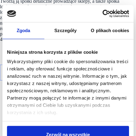
Tworzą ją spółki detaliczne prowadzące sklepy, a także spółka
logistyczno-zakupowa dysponująca dwoma centrami
logistycznymi. Firma rozpoczynała działalność w 1997 roku
z 27. sklepami. Dziś jest to 250 nowoczesnych placówek
na terenie całej Polski, z obrotem ponad 2,7 mld złotych
rocznie. Sklepy sieci
POLOmarket
odwiedza miesięcznie
Zgoda
Szczegóły
O plikach cookies
ponad 6 mln klientów. Obecnie POLOmarket daje zatrudnienie
4300 osobom.
Niniejsza strona korzysta z plików cookie
Wykorzystujemy pliki cookie do spersonalizowania treści
i reklam, aby oferować funkcje społecznościowe i
analizować ruch w naszej witrynie. Informacje o tym, jak
korzystasz z naszej witryny, udostępniamy partnerom
społecznościowym, reklamowym i analitycznym.
Partnerzy mogą połączyć te informacje z innymi danymi
otrzymanymi od Ciebie lub uzyskanymi podczas
korzystania z ich usług.
R E K L A M A
Zezwól na wszystkie