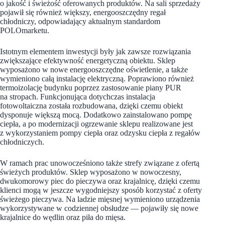
o jakość i świeżość oferowanych produktów. Na sali sprzedaży
pojawił się również większy, energooszczędny regał
chłodniczy, odpowiadający aktualnym standardom
POLOmarketu.
Istotnym elementem inwestycji były jak zawsze rozwiązania
zwiększające efektywność energetyczną obiektu. Sklep
wyposażono w nowe energooszczędne oświetlenie, a także
wymieniono całą instalację elektryczną. Poprawiono również
termoizolację budynku poprzez zastosowanie piany PUR
na stropach. Funkcjonująca dotychczas instalacja
fotowoltaiczna została rozbudowana, dzięki czemu obiekt
dysponuje większą mocą. Dodatkowo zainstalowano pompę
ciepła, a po modernizacji ogrzewanie sklepu realizowane jest
z wykorzystaniem pompy ciepła oraz odzysku ciepła z regałów
chłodniczych.
W ramach prac unowocześniono także strefy związane z ofertą
świeżych produktów. Sklep wyposażono w nowoczesny,
dwukomorowy piec do pieczywa oraz krajalnicę, dzięki czemu
klienci mogą w jeszcze wygodniejszy sposób korzystać z oferty
świeżego pieczywa. Na ladzie mięsnej wymieniono urządzenia
wykorzystywane w codziennej obsłudze — pojawiły się nowe
krajalnice do wędlin oraz piła do mięsa.