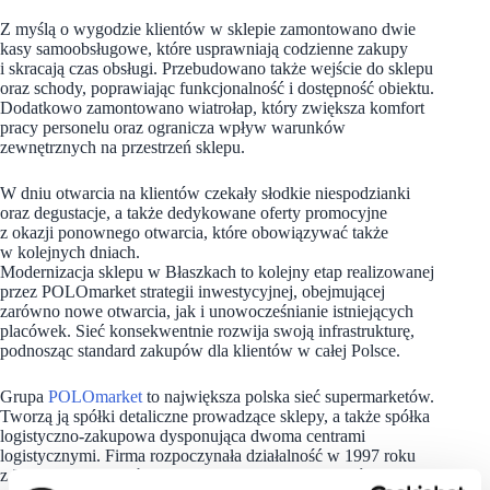
Z myślą o wygodzie klientów w sklepie zamontowano dwie
kasy samoobsługowe, które usprawniają codzienne zakupy
i skracają czas obsługi. Przebudowano także wejście do sklepu
oraz schody, poprawiając funkcjonalność i dostępność obiektu.
Dodatkowo zamontowano wiatrołap, który zwiększa komfort
pracy personelu oraz ogranicza wpływ warunków
zewnętrznych na przestrzeń sklepu.
W dniu otwarcia na klientów czekały słodkie niespodzianki
oraz degustacje, a także dedykowane oferty promocyjne
z okazji ponownego otwarcia, które obowiązywać także
w kolejnych dniach.
Modernizacja sklepu w Błaszkach to kolejny etap realizowanej
przez POLOmarket strategii inwestycyjnej, obejmującej
zarówno nowe otwarcia, jak i unowocześnianie istniejących
placówek. Sieć konsekwentnie rozwija swoją infrastrukturę,
podnosząc standard zakupów dla klientów w całej Polsce.
Grupa
POLOmarket
to największa polska sieć supermarketów.
Tworzą ją spółki detaliczne prowadzące sklepy, a także spółka
logistyczno-zakupowa dysponująca dwoma centrami
logistycznymi. Firma rozpoczynała działalność w 1997 roku
z 27. sklepami. Dziś jest to 250 nowoczesnych placówek