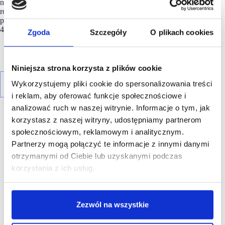
na terenie całej Polski, z obrotem ponad 2,7 mld złotych
rocznie. Sklepy sieci
POLOmarket
odwiedza miesięcznie
ponad 6 mln Klientów. Obecnie POLOmarket daje zatrudnienie
4300 osobom.
Zgoda
Szczegóły
O plikach cookies
Niniejsza strona korzysta z plików cookie
Wykorzystujemy pliki cookie do spersonalizowania treści
i reklam, aby oferować funkcje społecznościowe i
analizować ruch w naszej witrynie. Informacje o tym, jak
korzystasz z naszej witryny, udostępniamy partnerom
społecznościowym, reklamowym i analitycznym.
Partnerzy mogą połączyć te informacje z innymi danymi
otrzymanymi od Ciebie lub uzyskanymi podczas
R E K L A M A
korzystania z ich usług.
Zezwól na wszystkie