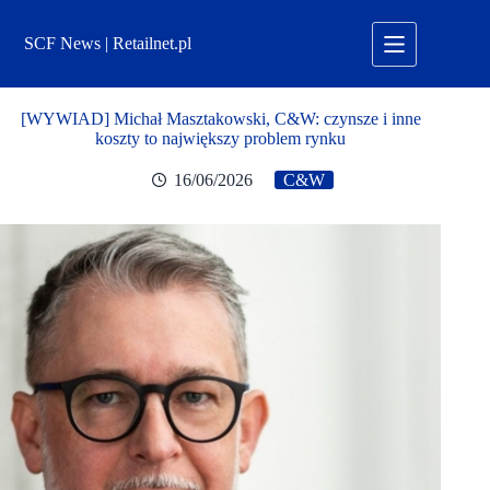
Przejdź
do
SCF News | Retailnet.pl
treści
[WYWIAD] Michał Masztakowski, C&W: czynsze i inne
koszty to największy problem rynku
16/06/2026
C&W