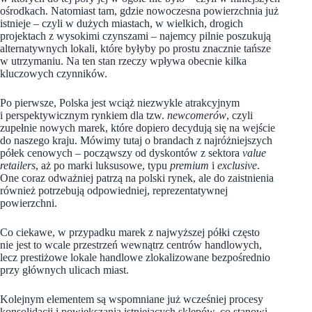
ośrodkach. Natomiast tam, gdzie nowoczesna powierzchnia już
istnieje – czyli w dużych miastach, w wielkich, drogich
projektach z wysokimi czynszami – najemcy pilnie poszukują
alternatywnych lokali, które byłyby po prostu znacznie tańsze
w utrzymaniu. Na ten stan rzeczy wpływa obecnie kilka
kluczowych czynników.
Po pierwsze, Polska jest wciąż niezwykle atrakcyjnym
i perspektywicznym rynkiem dla tzw.
newcomerów
, czyli
zupełnie nowych marek, które dopiero decydują się na wejście
do naszego kraju. Mówimy tutaj o brandach z najróżniejszych
półek cenowych – począwszy od dyskontów z sektora
value
retailers
, aż po marki luksusowe, typu
premium
i
exclusive
.
One coraz odważniej patrzą na polski rynek, ale do zaistnienia
również potrzebują odpowiedniej, reprezentatywnej
powierzchni.
Co ciekawe, w przypadku marek z najwyższej półki często
nie jest to wcale przestrzeń wewnątrz centrów handlowych,
lecz prestiżowe lokale handlowe zlokalizowane bezpośrednio
przy głównych ulicach miast.
Kolejnym elementem są wspomniane już wcześniej procesy
konsolidacji i powiększania istniejących sklepów, co stanowi