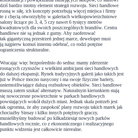
dziś bardzo istotny element strategii rozwoju. Sieci handlowe
rosną w siłę, ich koncepty potrzebują więcej miejsca i firmy
te z chęcią otworzyłyby w galeriach wielkopowierzchniowe
salony liczące po 3, 4, 5 czy nawet 6 tysięcy metrów
kwadratowych dla swoich poszczególnych brandów. Centra
handlowe nie są jednak z gumy. Aby zaoferować
tak gigantyczną przestrzeń jednej marce, deweloper musi
ją najpierw komuś innemu odebrać, co rodzi potężne
ograniczenia strukturalne.
Wracając więc bezpośrednio do sedna: mamy zderzenie
rosnących czynszów z wielkimi ambicjami sieci handlowych
do dalszej ekspansji. Rynek tradycyjnych galerii jako takich jest
już w Polsce mocno nasycony i ma swoje fizyczne bariery,
uniemożliwiające dalszą rozbudowę obiektów. Sieci handlowe
muszą zatem szukać alternatyw. Naturalnym kierunkiem stają
się nowoczesne powierzchnie w parkach handlowych
powstających wokół dużych miast. Jednak skala potrzeb jest
tak ogromna, że aby zaspokoić plany rozwoju takich marek jak
chociażby Sinsay i kilku innych potężnych graczy,
musielibyśmy budować po kilkadziesiąt nowych parków
handlowych rocznie, co z ekonomicznego i realizacyjnego
punktu widzenia jest całkowicie nierealne.