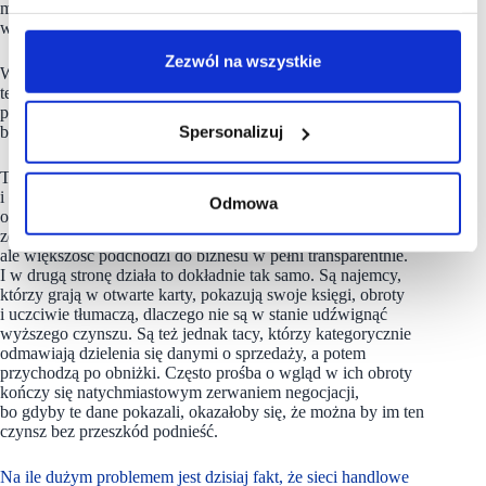
musi dołożyć z zysków czynszowych, aby budynek mógł
w ogóle funkcjonować.
Zezwól na wszystkie
W Polsce jest niewiele projektów – i są to wyłącznie
te absolutnie topowe, najlepsze galerie – które mają w pełni
pokryty budżet kosztów wspólnych. Cała reszta rynku musi
bez przerwy balansować na granicy przychodów i wydatków.
Spersonalizuj
Twierdzenie, że rynek wynajmujących jest nieuczciwy
i oszukuje najemców, to krzywdzące generalizowanie,
Odmowa
od którego bardzo mocno uciekam. Na pewno na rynku
zdarzają się czarne owce próbujące ukryć jakieś koszty,
ale większość podchodzi do biznesu w pełni transparentnie.
I w drugą stronę działa to dokładnie tak samo. Są najemcy,
którzy grają w otwarte karty, pokazują swoje księgi, obroty
i uczciwie tłumaczą, dlaczego nie są w stanie udźwignąć
wyższego czynszu. Są też jednak tacy, którzy kategorycznie
odmawiają dzielenia się danymi o sprzedaży, a potem
przychodzą po obniżki. Często prośba o wgląd w ich obroty
kończy się natychmiastowym zerwaniem negocjacji,
bo gdyby te dane pokazali, okazałoby się, że można by im ten
czynsz bez przeszkód podnieść.
Na ile dużym problemem jest dzisiaj fakt, że sieci handlowe