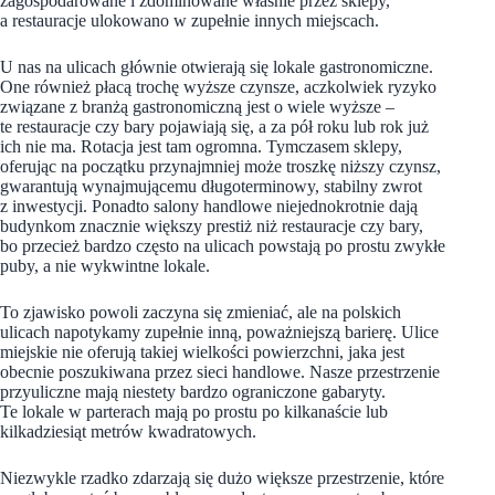
zagospodarowane i zdominowane właśnie przez sklepy,
a restauracje ulokowano w zupełnie innych miejscach.
U nas na ulicach głównie otwierają się lokale gastronomiczne.
One również płacą trochę wyższe czynsze, aczkolwiek ryzyko
związane z branżą gastronomiczną jest o wiele wyższe –
te restauracje czy bary pojawiają się, a za pół roku lub rok już
ich nie ma. Rotacja jest tam ogromna. Tymczasem sklepy,
oferując na początku przynajmniej może troszkę niższy czynsz,
gwarantują wynajmującemu długoterminowy, stabilny zwrot
z inwestycji. Ponadto salony handlowe niejednokrotnie dają
budynkom znacznie większy prestiż niż restauracje czy bary,
bo przecież bardzo często na ulicach powstają po prostu zwykłe
puby, a nie wykwintne lokale.
To zjawisko powoli zaczyna się zmieniać, ale na polskich
ulicach napotykamy zupełnie inną, poważniejszą barierę. Ulice
miejskie nie oferują takiej wielkości powierzchni, jaka jest
obecnie poszukiwana przez sieci handlowe. Nasze przestrzenie
przyuliczne mają niestety bardzo ograniczone gabaryty.
Te lokale w parterach mają po prostu po kilkanaście lub
kilkadziesiąt metrów kwadratowych.
Niezwykle rzadko zdarzają się dużo większe przestrzenie, które