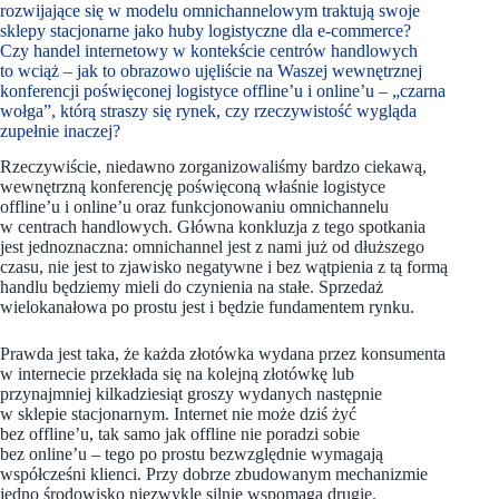
rozwijające się w modelu omnichannelowym traktują swoje
sklepy stacjonarne jako huby logistyczne dla e-commerce?
Czy handel internetowy w kontekście centrów handlowych
to wciąż – jak to obrazowo ujęliście na Waszej wewnętrznej
konferencji poświęconej logistyce offline’u i online’u – „czarna
wołga”, którą straszy się rynek, czy rzeczywistość wygląda
zupełnie inaczej?
Rzeczywiście, niedawno zorganizowaliśmy bardzo ciekawą,
wewnętrzną konferencję poświęconą właśnie logistyce
offline’u i online’u oraz funkcjonowaniu omnichannelu
w centrach handlowych. Główna konkluzja z tego spotkania
jest jednoznaczna: omnichannel jest z nami już od dłuższego
czasu, nie jest to zjawisko negatywne i bez wątpienia z tą formą
handlu będziemy mieli do czynienia na stałe. Sprzedaż
wielokanałowa po prostu jest i będzie fundamentem rynku.
Prawda jest taka, że każda złotówka wydana przez konsumenta
w internecie przekłada się na kolejną złotówkę lub
przynajmniej kilkadziesiąt groszy wydanych następnie
w sklepie stacjonarnym. Internet nie może dziś żyć
bez offline’u, tak samo jak offline nie poradzi sobie
bez online’u – tego po prostu bezwzględnie wymagają
współcześni klienci. Przy dobrze zbudowanym mechanizmie
jedno środowisko niezwykle silnie wspomaga drugie.