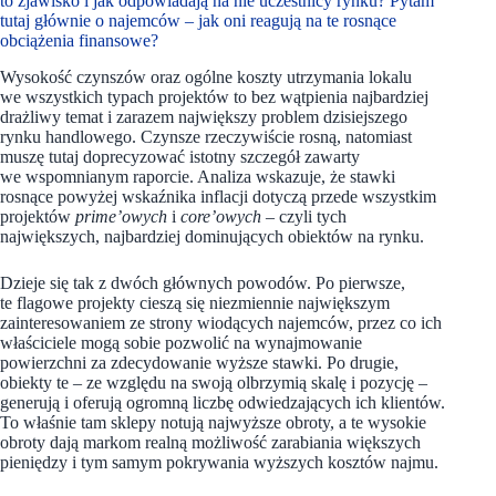
to zjawisko i jak odpowiadają na nie uczestnicy rynku? Pytam
tutaj głównie o najemców – jak oni reagują na te rosnące
obciążenia finansowe?
Wysokość czynszów oraz ogólne koszty utrzymania lokalu
we wszystkich typach projektów to bez wątpienia najbardziej
drażliwy temat i zarazem największy problem dzisiejszego
rynku handlowego. Czynsze rzeczywiście rosną, natomiast
muszę tutaj doprecyzować istotny szczegół zawarty
we wspomnianym raporcie. Analiza wskazuje, że stawki
rosnące powyżej wskaźnika inflacji dotyczą przede wszystkim
projektów
prime’owych
i
core’owych
– czyli tych
największych, najbardziej dominujących obiektów na rynku.
Dzieje się tak z dwóch głównych powodów. Po pierwsze,
te flagowe projekty cieszą się niezmiennie największym
zainteresowaniem ze strony wiodących najemców, przez co ich
właściciele mogą sobie pozwolić na wynajmowanie
powierzchni za zdecydowanie wyższe stawki. Po drugie,
obiekty te – ze względu na swoją olbrzymią skalę i pozycję –
generują i oferują ogromną liczbę odwiedzających ich klientów.
To właśnie tam sklepy notują najwyższe obroty, a te wysokie
obroty dają markom realną możliwość zarabiania większych
pieniędzy i tym samym pokrywania wyższych kosztów najmu.