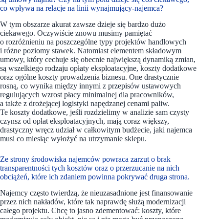
co wpływa na relacje na linii wynajmujący-najemca?
W tym obszarze akurat zawsze dzieje się bardzo dużo
ciekawego. Oczywiście znowu musimy pamiętać
o rozróżnieniu na poszczególne typy projektów handlowych
i różne poziomy stawek. Natomiast elementem składowym
umowy, który cechuje się obecnie największą dynamiką zmian,
są wszelkiego rodzaju opłaty eksploatacyjne, koszty dodatkowe
oraz ogólne koszty prowadzenia biznesu. One drastycznie
rosną, co wynika między innymi z przepisów ustawowych
regulujących wzrost płacy minimalnej dla pracowników,
a także z drożejącej logistyki napędzanej cenami paliw.
Te koszty dodatkowe, jeśli rozdzielimy w analizie sam czysty
czynsz od opłat eksploatacyjnych, mają coraz większy,
drastyczny wręcz udział w całkowitym budżecie, jaki najemca
musi co miesiąc wyłożyć na utrzymanie sklepu.
Ze strony środowiska najemców powraca zarzut o brak
transparentności tych kosztów oraz o przerzucanie na nich
obciążeń, które ich zdaniem powinna pokrywać druga strona.
Najemcy często twierdzą, że nieuzasadnione jest finansowanie
przez nich nakładów, które tak naprawdę służą modernizacji
całego projektu. Chcę to jasno zdementować: koszty, które