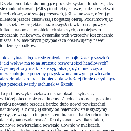
Dzięki temu takie dominujące projekty zyskują fundusze, aby
się modernizować, jeśli są to obiekty starsze, bądź powiększać
i rozbudowywać swoją przestrzeń, jeśli są nowsze, oferując
klientom jeszcze ciekawszą i bogatszą ofertę. Podsumowując
ten aspekt: w projektach
core’owych
stawki rosną powyżej
inflacji, natomiast w obiektach słabszych, o mniejszym
znaczeniu rynkowym, dynamika tych wzrostów jest znacznie
niższa, a w niektórych przypadkach obserwujemy nawet
tendencję spadkową.
Jak ta sytuacja będzie się zmieniała w najbliższej przyszłości
i jaki wpływ ma to na strategię rozwoju sieci handlowych?
Z jednej strony marki stale sygnalizują ogromne, często
niezaspokojone potrzeby pozyskiwania nowych powierzchni,
ale z drugiej strony na koniec dnia w każdej firmie decydujący
jest przecież twardy rachunek w Excelu.
To jest niezwykle ciekawa i paradoksalna sytuacja,
w której obecnie się znajdujemy. Z jednej strony na polskim
rynku powstaje przecież bardzo dużo nowej powierzchni
handlowej, a z drugiej strony od najemców stale słyszymy
głosy, że wciąż im tej przestrzeni brakuje i bardzo chcieliby
dalej dynamicznie rosnąć. Ten dysonans wynika z faktu,
że nowa powierzchnia powstaje głównie w miejscach,
w których do tej pory jej w ogóle nie było – czyli w mniejszych