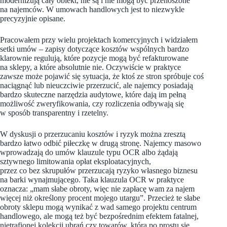
modernizują cały obiekt, nie są i nie mogą być przenoszone
na najemców. W umowach handlowych jest to niezwykle
precyzyjnie opisane.
Pracowałem przy wielu projektach komercyjnych i widziałem
setki umów – zapisy dotyczące kosztów wspólnych bardzo
klarownie regulują, które pozycje mogą być refakturowane
na sklepy, a które absolutnie nie. Oczywiście w praktyce
zawsze może pojawić się sytuacja, że ktoś ze stron spróbuje coś
naciągnąć lub nieuczciwie przerzucić, ale najemcy posiadają
bardzo skuteczne narzędzia audytowe, które dają im pełną
możliwość zweryfikowania, czy rozliczenia odbywają się
w sposób transparentny i rzetelny.
W dyskusji o przerzucaniu kosztów i ryzyk można zresztą
bardzo łatwo odbić piłeczkę w drugą stronę. Najemcy masowo
wprowadzają do umów klauzule typu OCR albo żądają
sztywnego limitowania opłat eksploatacyjnych,
przez co bez skrupułów przerzucają ryzyko własnego biznesu
na barki wynajmującego. Taka klauzula OCR w praktyce
oznacza: „mam słabe obroty, więc nie zapłacę wam za najem
więcej niż określony procent mojego utargu”. Przecież te słabe
obroty sklepu mogą wynikać z wad samego projektu centrum
handlowego, ale mogą też być bezpośrednim efektem fatalnej,
nietrafionej kolekcji ubrań czy towarów, która po prostu się