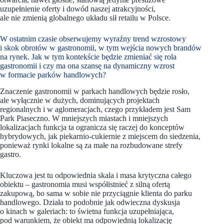
uzupełnienie oferty i dowód naszej atrakcyjności,
ale nie zmienią globalnego układu sił retailu w Polsce.
W ostatnim czasie obserwujemy wyraźny trend wzrostowy
i skok obrotów w gastronomii, w tym wejścia nowych brandów
na rynek. Jak w tym kontekście będzie zmieniać się rola
gastronomii i czy ma ona szansę na dynamiczny wzrost
w formacie parków handlowych?
Znaczenie gastronomii w parkach handlowych będzie rosło,
ale wyłącznie w dużych, dominujących projektach
regionalnych i w aglomeracjach, czego przykładem jest Sam
Park Piaseczno. W mniejszych miastach i mniejszych
lokalizacjach funkcja ta ogranicza się raczej do konceptów
hybrydowych, jak piekarnio-cukiernie z miejscem do siedzenia,
ponieważ rynki lokalne są za małe na rozbudowane strefy
gastro.
Kluczowa jest tu odpowiednia skala i masa krytyczna całego
obiektu – gastronomia musi współistnieć z silną ofertą
zakupową, bo sama w sobie nie przyciągnie klienta do parku
handlowego. Działa to podobnie jak odwieczna dyskusja
o kinach w galeriach: to świetna funkcja uzupełniająca,
pod warunkiem, że obiekt ma odpowiednią lokalizację