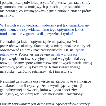
i potężną liczbę odwiedzających. W przeciwnym razie strefy
gastronomiczne w mniejszych parkach po prostu sobie
nie poradzą, co zresztą pokazują już niektóre nieudane próby
na rynku.
W Twoich wypowiedziach widoczny jest taki umiarkowany
optymizm, ale czy widzisz mimo tego optymizmu jakieś
fundamentalne zagrożenia dla przyszłości rynku?
Generalnie ja jestem optymistą ale nie patrzę na świat
przez różowe okulary. Staram się w miarę uważnie ten rynek
obserwować i nie zaklinać rzeczywistości. Dzisiaj
rynek
retailowy
w Polsce jest na pewno
na fali wznoszącej
i pod względem inwestycyjnym, i pod względem dalszego
rozwoju. Mamy spore zainteresowanie nowych marek, trwają
rozmowy, poszukują lokalizacji. Retail zwraca uwagę
na Polskę – zarówno retailerzy, jak i inwestorzy.
Natomiast zagrożenia oczywiście są. Zarówno te wynikające
z makroekonomii czy zagrożenia wynikające z sytuacji
geopolitycznej na świecie, która wpływa chociażby
na logistykę, od której retail jest niezwykle uzależniony.
Dużym wyzwaniem jest demografia. Społeczeństwo starzeje