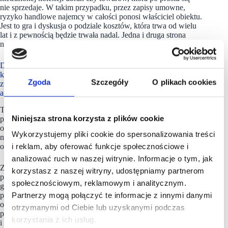
nie sprzedaje. W takim przypadku, przez zapisy umowne,
ryzyko handlowe najemcy w całości ponosi właściciel obiektu.
Jest to gra i dyskusja o podziale kosztów, która trwa od wielu
lat i z pewnością będzie trwała nadal. Jedna i druga strona
niezmiennie dąży do maksymalizacji swoich zysków.
Dzisiaj, przy tak ogromnym nasyceniu rynku i potężnej
konkurencyjności, w wielu przypadkach zyski można
Zgoda
Szczegóły
O plikach cookies
zwiększyć już tylko poprzez drastyczne oszczędności,
a nie poprzez dalsze windowanie sprzedaży.
To prawda. Czasami z jednego metra kwadratowego
Niniejsza strona korzysta z plików cookie
powierzchni nie da się już fizycznie wycisnąć większego
obrotu, więc firmy szukają ratunku w cięciu kosztów. Wtedy
Wykorzystujemy pliki cookie do spersonalizowania treści
najemcy próbują ograniczać opłaty, wysuwając argumenty
o nieuczciwości wynajmujących.
i reklam, aby oferować funkcje społecznościowe i
analizować ruch w naszej witrynie. Informacje o tym, jak
Z drugiej strony wynajmujący borykają się z ogromnym
korzystasz z naszej witryny, udostępniamy partnerom
problemem, ponieważ muszą z własnej kieszeni dopłacać
społecznościowym, reklamowym i analitycznym.
gigantyczne sumy do obsługi obiektów, które teoretycznie
powinni pokryć najemcy. Koszty wspólne w większości
Partnerzy mogą połączyć te informacje z innymi danymi
obiektów w Polsce nie są pokrywane przez najemców w stu
otrzymanymi od Ciebie lub uzyskanymi podczas
procentach. Na rynku powstaje wtedy tzw. dziura budżetowa
korzystania z ich usług.
i są to realne pieniądze, które właściciel centrum handlowego