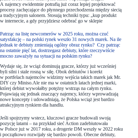
A najemcy ewidentnie potrafią już coraz lepiej projektować
procesy zachęcające do płynnego przechodzenia między siecią
a tradycyjnym salonem. Stosują techniki typu: „kup produkt
w internecie, a gdy przyjdziesz odebrać go w sklepie
Patrząc na listę newcomerów w 2025 roku, można czuć
satysfakcję – na polski rynek weszło 31 nowych marek. Na ile
jednak te debiuty zmieniają ogólny obraz rynku? Czy patrząc
na ostatnie pięć lat, dostrzegasz debiuty, które rzeczywiście
mocno zaważyły na sytuacji na polskim rynku?
Wydaje się, że wciąż dominują gracze, którzy już wcześniej
byli silni i stale rosną w siłę. Obok debiutów i korekt
w portfelach najemców widzimy wejścia takich marek jak Mr.
DIY czy Miniso.Ale nie ma w ostatnich latach jednej marki,
której debiut wywołałby potężny wstrząs na całym rynku.
Pojawiają się jednak znaczący najemcy, którzy wprowadzają
nowe koncepty i udowadniają, że Polska wciąż jest bardzo
atrakcyjnym rynkiem dla handlu.
Jeśli spojrzymy wstecz, kluczowi gracze budowali swoją
pozycję latami – na przykład sieć Action zadebiutowała
w Polsce już w 2017 roku, a drogerie DM weszły w 2022 roku
i początkowo rozwijały się bardzo powoli. Obecne debiuty,