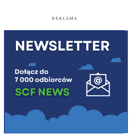
R E K L A M A