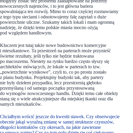
mogłyby zostać bez problemu zaadaptowane na potrzeby
nowoczesnych najemców, i to jest główna bariera
spowalniająca ten rozwój. Mimo to coraz częściej rozmawiamy
z tego typu sieciami i odnotowujemy falę zapytań o duże
powierzchnie uliczne. Szukamy takich lokali i mam ogromną
nadzieję, że dzięki temu polskie miasta mocno ożyją
pod względem handlowym.
Kluczem jest tutaj także nowe budownictwo komercyjne
i mieszkaniowe. Ta przestrzeń na parterach może przynieść
świetne rezultaty, jeśli tylko nie będzie traktowana
po macoszemu. Niestety na rynku bardzo często słyszy się
architektów mówiących, że lokale w parterach to tzw.
„powierzchnie wynikowe”, czyli to, co po prostu zostało
z planu budynku. Projektujmy budynki tak, aby partery
nie były dziełem przypadku, lecz przestrzenią głęboko
przemyślaną i od samego początku przystosowaną
do wymogów nowoczesnego handlu. Dzięki temu całe obiekty
staną się o wiele atrakcyjniejsze dla miejskiej tkanki oraz dla
samych mieszkańców.
Chciałbym wrócić jeszcze do kwestii stawek. Czy obserwujecie
obecnie jakąś wyraźną zmianę w samej strukturze czynszów,
długości kontraktów czy okresach, na jakie zawierane
są umowy najmu? Czy na tym polu dzieje się coś ciekawego,