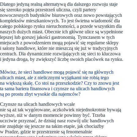
Dlatego jedyną realną alternatywą dla dalszego rozwoju staje
się szeroko pojęta przestrzeń uliczna, czyli partery
nowoczesnych budynków biurowych oraz nowo powstających
kompleksów mieszkaniowych. To jest świetna wiadomość dla
całego polskiego rynku nieruchomości, a przede wszystkim dla
naszych dużych miast. Obecnie ich główne ulice są wypełnione
lepszej lub gorszej jakości gastronomią. Tymczasem w tych
miejscach z powodzeniem mogą pojawić się regularne sklepy
i salony handlowe, które nie mieszczą się już w tradycyjnych
centrach. Dla dynamicznie rozwijających się sieci to kluczowa
i jedyna droga, by zwiększyć liczbę swoich placówek na rynku.
Mówisz, że sieci handlowe mogą pojawić się na głównych
ulicach miast, ale z nielicznymi wyjątkami nie robią tego
na większą skalę. Co stoi na przeszkodzie? Czy to znowu jest
ta sama bariera finansowa i czynsze na ulicach handlowych
są po prostu zbyt wysokie dla najemców?
Czynsze na ulicach handlowych wcale
nie są aż tak wygórowane, aczkolwiek niejednokrotnie bywają
wyższe, niż w danym momencie powinny być. Trzeba
uczciwie przyznać, że dzisiaj nasz rozwój ulic handlowych
nie znajduje się jeszcze na takim etapie, jak chociażby
w Pradze, gdzie te przestrzenie są fenomenalnie