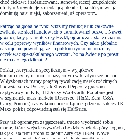
choć ciekawe i zróżnicowane, stanowią raczej uzupełnienie
oferty niż rewolucję zmieniającą układ sił, na którym wciąż
dominują najsilniejsi, zakorzenieni już operatorzy.
Patrząc na globalne rynki widzimy redukcję lub całkowite
zwijanie się sieci handlowych o ugruntowanej pozycji. Nawet
giganci, tacy jak Inditex czy H&M, ograniczają skalę działania
w celu poprawy wyników finansowych. Czy takie globalne
nastroje nie powodują, że na polskim rynku nie możemy
oczekiwać spektakularnego wzrostu, bo na świecie po prostu
nie ma do tego klimatu?
Polska jest rynkiem specyficznym – wyjątkowo
konkurencyjnym i mocno nasyconym w każdym segmencie.
W dyskontach mamy potężną rywalizację marek rodzimych
i powstałych w Polsce, jak Sinsay i Pepco, z graczami
napływowymi: KiK, TEDi czy Woolworth. Podobnie jest
w segmencie mass marketu (Reserved, H&M, Zara, C&A,
Carry, Primark) czy w koncepcie off-price, gdzie na sukces TK
Maxx polską odpowiedzią stał się HalfPrice.
Przy tak ogromnym zagęszczeniu trudno wyobrazić sobie
markę, której wejście wywróciło by dziś rynek do góry nogami,
tak jak lata temu zrobił to debiut Zary czy H&M. Nowe
otwarcia, nawet głośne, stanowią jedynie prestiżowe