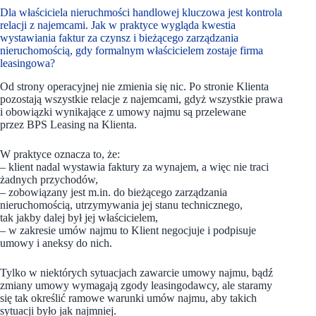
Dla właściciela nieruchmości handlowej kluczowa jest kontrola
relacji z najemcami. Jak w praktyce wygląda kwestia
wystawiania faktur za czynsz i bieżącego zarządzania
nieruchomością, gdy formalnym właścicielem zostaje firma
leasingowa?
Od strony operacyjnej nie zmienia się nic. Po stronie Klienta
pozostają wszystkie relacje z najemcami, gdyż wszystkie prawa
i obowiązki wynikające z umowy najmu są przelewane
przez BPS Leasing na Klienta.
W praktyce oznacza to, że:
– klient nadal wystawia faktury za wynajem, a więc nie traci
żadnych przychodów,
– zobowiązany jest m.in. do bieżącego zarządzania
nieruchomością, utrzymywania jej stanu technicznego,
tak jakby dalej był jej właścicielem,
– w zakresie umów najmu to Klient negocjuje i podpisuje
umowy i aneksy do nich.
Tylko w niektórych sytuacjach zawarcie umowy najmu, bądź
zmiany umowy wymagają zgody leasingodawcy, ale staramy
się tak określić ramowe warunki umów najmu, aby takich
sytuacji było jak najmniej.