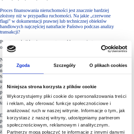
Proces finansowania nieruchomości jest znacznie bardziej
złożony niż w przypadku ruchomości. Na jakie „czerwone
flagi” w dokumentacji prawnej lub technicznej obiektów
handlowych najczęściej natrafiacie Państwo podczas analizy
transakcji?
Przy transakcji leasingu zwrotnego kluczowe jest prawomocne
oddanie w całości nieruchomości do użytkowania.
Natomiast tymi „czerwonymi flagami” są niewątpliwie
przysługujące najemcom szeroko rozumiane prawa pierwokupu
Zgoda
Szczegóły
O plikach cookies
nieruchomości. To jest bariera nie do zaakceptowania,
szczególnie przy sprzedaży nieruchomości po zakończeniu
umowy leasingu, gdzie ustalona cena sprzedaży nieruchomości
znacznie odbiega od ceny rynkowej, a prawo nabycia
Niniejsza strona korzysta z plików cookie
po tej cenie przysługuje tylko leasingobiorcy. W związku
Wykorzystujemy pliki cookie do spersonalizowania treści
z czym, warunkiem zawarcia umowy leasingu jest wykreślenie
takiego prawa, poprzez aneksowanie umowy najmu
i reklam, aby oferować funkcje społecznościowe i
analizować ruch w naszej witrynie. Informacje o tym, jak
Dość istotną kwestią jest konieczność zawarcia z najemcami
korzystasz z naszej witryny, udostępniamy partnerom
porozumień, na podstawie których spółka leasingowa przenosi
społecznościowym, reklamowym i analitycznym.
na leasingobiorcę prawa i obowiązki z umowy najmu, w które
z mocy prawa wstąpiła nabywając nieruchomość.
Partnerzy mogą połączyć te informacje z innymi danymi