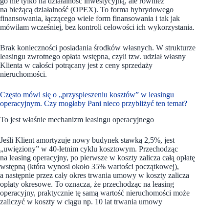
go nie tylko na działalność inwestycyjną, ale również
na bieżącą działalność (OPEX). To forma hybrydowego
finansowania, łączącego wiele form finansowania i tak jak
mówiłam wcześniej, bez kontroli celowości ich wykorzystania.
Brak konieczności posiadania środków własnych. W strukturze
leasingu zwrotnego opłata wstępna, czyli tzw. udział własny
Klienta w całości potrącany jest z ceny sprzedaży
nieruchomości.
Często mówi się o „przyspieszeniu kosztów” w leasingu
operacyjnym. Czy mogłaby Pani nieco przybliżyć ten temat?
To jest właśnie mechanizm leasingu operacyjnego
Jeśli Klient amortyzuje nowy budynek stawką 2,5%, jest
„uwięziony” w 40-letnim cyklu kosztowym. Przechodząc
na leasing operacyjny, po pierwsze w koszty zalicza całą opłatę
wstępną (która wynosi około 35% wartości początkowej),
a następnie przez cały okres trwania umowy w koszty zalicza
opłaty okresowe. To oznacza, że przechodząc na leasing
operacyjny, praktycznie tę samą wartość nieruchomości może
zaliczyć w koszty w ciągu np. 10 lat trwania umowy