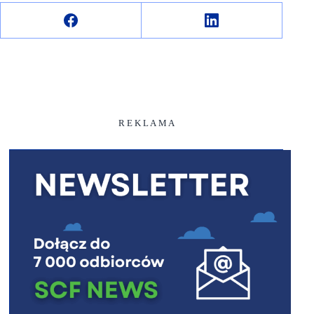
R E K L A M A