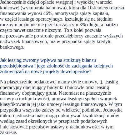
Jednocześnie dzięki opłacie wstępnej i wysokiej wartości
końcowej (wykup/rata balonowa), która dla 10-letniego okresu
finansowania wynosi 46%, amortyzacja spłaty kapitału,
w części leasingu operacyjnego, kształtuje się na średnim
rocznym poziomie nie przekraczającym 3% długu, a bardzo
często nawet znacznie niższym. To z kolei pozwala
na pozostawanie po stronie przedsiębiorcy znacznie wyższych
nadwyżek finansowych, niż w przypadku spłaty kredytu
bankowego.
Jak leasing zwrotny wpływa na strukturę bilansu
przedsiębiorstwa i jego zdolność do zaciągania kolejnych
zobowiązań na nowe projekty deweloperskie?
Na płaszczyźnie podatkowej mamy dwie umowy, tj. leasing
operacyjny obejmujący budynki i budowle oraz leasing
finansowy obejmujący grunt. Natomiast na płaszczyźnie
ustawy o rachunkowości, umowa leasingu spełnia warunek
klasyfikowania jej jako umowy leasingu finansowego. W tym
przypadku wszystko zależy od wielkości podmiotu. Jednostka
mikro i jednostka mała mogą dokonywać kwalifikacji umów
według zasad określonych w przepisach podatkowych
i nie stosować przepisów ustawy o rachunkowości w tym
zakresie.