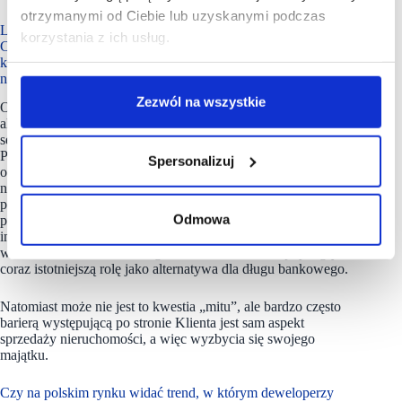
otrzymanymi od Ciebie lub uzyskanymi podczas
Leasing nieruchomości wciąż uchodzi za produkt niszowy.
korzystania z ich usług.
Co z Pani perspektywy jest największym mitem,
który powstrzymuje inwestorów przed korzystaniem z tego
narzędzia?
Zezwól na wszystkie
Owszem,
leasing nieruchomości
jest to nadal produkt niszowy,
ale jednocześnie to jeden z najbardziej dynamicznych
segmentów rynku leasingowego. Według danych Związku
Polskiego Leasingu segment nieruchomości w 2025 r.
Spersonalizuj
odnotował wzrost o 63%. Wartość sfinansowanych
nieruchomości w 2025 roku wyniosła 800 mln zł, co stanowi
potężny skok w porównaniu do lat ubiegłych. Eksperci ZPL
Odmowa
przewidują, że trend ten utrzyma się, a całkowita wartość
inwestycji sfinansowanych przez branżę leasingową przekroczy
w 2026 roku 129,7 mld zł, gdzie nieruchomości będą odgrywać
coraz istotniejszą rolę jako alternatywa dla długu bankowego.
Natomiast może nie jest to kwestia „mitu”, ale bardzo często
barierą występującą po stronie Klienta jest sam aspekt
sprzedaży nieruchomości, a więc wyzbycia się swojego
majątku.
Czy na polskim rynku widać trend, w którym deweloperzy