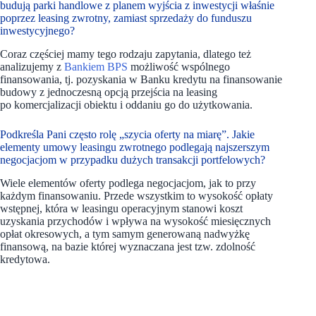
budują parki handlowe z planem wyjścia z inwestycji właśnie
poprzez leasing zwrotny, zamiast sprzedaży do funduszu
inwestycyjnego?
Coraz częściej mamy tego rodzaju zapytania, dlatego też
analizujemy z
Bankiem BPS
możliwość wspólnego
finansowania, tj. pozyskania w Banku kredytu na finansowanie
budowy z jednoczesną opcją przejścia na leasing
po komercjalizacji obiektu i oddaniu go do użytkowania.
Podkreśla Pani często rolę „szycia oferty na miarę”. Jakie
elementy umowy leasingu zwrotnego podlegają najszerszym
negocjacjom w przypadku dużych transakcji portfelowych?
Wiele elementów oferty podlega negocjacjom, jak to przy
każdym finansowaniu. Przede wszystkim to wysokość opłaty
wstępnej, która w leasingu operacyjnym stanowi koszt
uzyskania przychodów i wpływa na wysokość miesięcznych
opłat okresowych, a tym samym generowaną nadwyżkę
finansową, na bazie której wyznaczana jest tzw. zdolność
kredytowa.