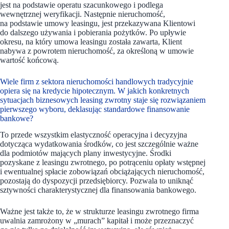
jest na podstawie operatu szacunkowego i podlega
wewnętrznej weryfikacji. Następnie nieruchomość,
na podstawie umowy leasingu, jest przekazywana Klientowi
do dalszego używania i pobierania pożytków. Po upływie
okresu, na który umowa leasingu została zawarta, Klient
nabywa z powrotem nieruchomość, za określoną w umowie
wartość końcową.
Wiele firm z sektora nieruchomości handlowych tradycyjnie
opiera się na kredycie hipotecznym. W jakich konkretnych
sytuacjach biznesowych leasing zwrotny staje się rozwiązaniem
pierwszego wyboru, deklasując standardowe finansowanie
bankowe?
To przede wszystkim elastyczność operacyjna i decyzyjna
dotycząca wydatkowania środków, co jest szczególnie ważne
dla podmiotów mających plany inwestycyjne. Środki
pozyskane z leasingu zwrotnego, po potrąceniu opłaty wstępnej
i ewentualnej spłacie zobowiązań obciążających nieruchomość,
pozostają do dyspozycji przedsiębiorcy. Pozwala to uniknąć
sztywności charakterystycznej dla finansowania bankowego.
Ważne jest także to, że w strukturze leasingu zwrotnego firma
uwalnia zamrożony w „murach” kapitał i może przeznaczyć