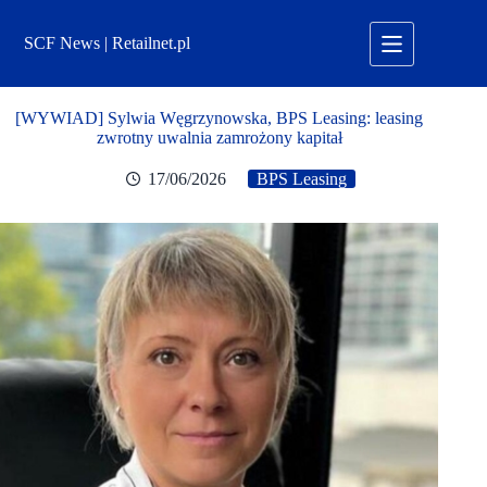
Przejdź
do
SCF News | Retailnet.pl
treści
[WYWIAD] Sylwia Węgrzynowska, BPS Leasing: leasing
zwrotny uwalnia zamrożony kapitał
17/06/2026
BPS Leasing