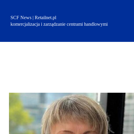
Przejdź
do
treści
SCF News | Retailnet.pl
komercjalizacja i zarządzanie centrami handlowymi