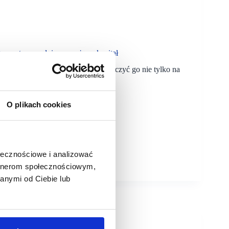
zwrotny uwalnia zamrożony kapitał
w „murach” kapitał i może przeznaczyć go nie tylko na
BPS Leasing.
O plikach cookies
ołecznościowe i analizować
artnerom społecznościowym,
anymi od Ciebie lub