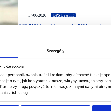
17/06/2026
BPS Leasing
[WYWIAD] Sylwia Węgrzynowska, BPS Leasing: leasing 
W strukturze leasingu zwrotnego firma uwalnia zamrożony 
działalność inwestycyjną - mówi Sylwia Węgrzynowska, 
Szczegóły
 plików cookie
do spersonalizowania treści i reklam, aby oferować funkcje sp
ormacje o tym, jak korzystasz z naszej witryny, udostępniamy p
Partnerzy mogą połączyć te informacje z innymi danymi otrzym
nia z ich usług.