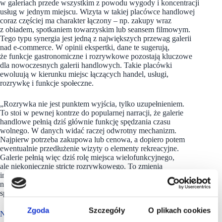
w galeriach przede wszystkim z powodu wygody i koncentracji
usług w jednym miejscu. Wizyta w takiej placówce handlowej
coraz częściej ma charakter łączony – np. zakupy wraz
z obiadem, spotkaniem towarzyskim lub seansem filmowym.
Tego typu synergia jest jedną z największych przewag galerii
nad e-commerce. W opinii ekspertki, dane te sugerują,
że funkcje gastronomiczne i rozrywkowe pozostają kluczowe
dla nowoczesnych galerii handlowych. Takie placówki
ewoluują w kierunku miejsc łączących handel, usługi,
rozrywkę i funkcje społeczne.
„Rozrywka nie jest punktem wyjścia, tylko uzupełnieniem.
To stoi w pewnej kontrze do popularnej narracji, że galerie
handlowe pełnią dziś głównie funkcję spędzania czasu
wolnego. W danych widać raczej odwrotny mechanizm.
Najpierw potrzeba zakupowa lub cenowa, a dopiero potem
ewentualnie przedłużenie wizyty o elementy rekreacyjne.
Galerie pełnią więc dziś rolę miejsca wielofunkcyjnego,
ale niekoniecznie stricte rozrywkowego. To zmienia
interpretację modelu takich placówek z centrum rozrywki
na centrum codziennych, łączonych aktywności konsumencko-
społecznych” – twierdzą autorzy badania.
Zgoda
Szczegóły
O plikach cookies
Nie ten kierunek