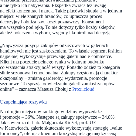
a nie tylko ich nabywania. Ekspertka zwraca też uwagę
na efekt koncentracji marek. Takie placówki skupiają w jednym
miejscu wiele znanych brandów, co upraszcza proces
decyzyjny i obniża tzw. koszt poznawczy. Konsument
ma wszystko pod ręką. To nie dotyczy tylko liczby sklepów,
ale też połączenia wyboru, wygody i kontroli nad decyzją.
„Najwyższa pozycja zakupów odzieżowych w galeriach
handlowych nie jest zaskoczeniem. To właśnie segment fashion
najpełniej wykorzystuje przewagę galerii nad e-commerce.
Klient ma poczucie pełnego rynku w jednym budynku,
co wzmacnia atrakcyjność wizyty. Ponadto odzież to kategoria
silnie sezonowa i emocjonalna. Zakupy często mają charakter
okazjonalny – zmiana garderoby, wydarzenia, promocje
sezonowe. To sprzyja odwiedzaniu galerii zamiast zakupów
online” – zaznacza Mateusz Chołuj z
Proxi.cloud
.
Uzupełniająca rozrywka
Na drugim miejscu w rankingu widzimy wyprzedaże
i promocje – 36%. Następne są zakupy spożywcze – 34,8%.
Jak stwierdza dr hab. Małgorzata Kieżel, prof. UE
w Katowicach, galerie skutecznie wykorzystują strategię „value
for money”, oferując klientom korzystną relację między ceną