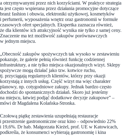
a otrzymywanymi przez nich korzyściami. W praktyce strategia
ta jest często wspierana przez działania promocyjne dotyczące
branż fashion i obuwia, elektroniki użytkowej, kosmetyków
i perfumerii, wyposażenia wnętrz oraz gastronomii w formule
czasowych ofert specjalnych. Ekspertka zaznacza również,
że dla klientów ich atrakcyjność wynika nie tylko z samej ceny.
Znaczenie ma też możliwość zakupów porównawczych
w jednym miejscu.
„Obecność zakupów spożywczych tak wysoko w zestawieniu
pokazuje, że galerie pełnią również funkcję codziennej
infrastruktury, a nie tylko miejsca okazjonalnych wizyt. Sklepy
spożywcze mogą działać jako tzw. kotwice ruchu,
tj. przyciągają regularnych klientów, którzy przy okazji
korzystają z innych usług. Część wizyt ma więc charakter
planowy, np. cotygodniowe zakupy. Jednak bardzo często
dochodzi do spontanicznych działań. Skoro już jesteśmy
na miejscu, łatwiej podjąć dodatkowe decyzje zakupowe” –
mówi dr Magdalena Kolańska-Stronka.
Czołową piątkę zestawienia uzupełniają restauracje
i przestrzenie gastronomiczne oraz kino – odpowiednio 22%
i 19,6%. Dr hab. Małgorzata Kieżel, prof. UE w Katowicach,
podkreśla, że konsumenci wybierają gastronomię i kina