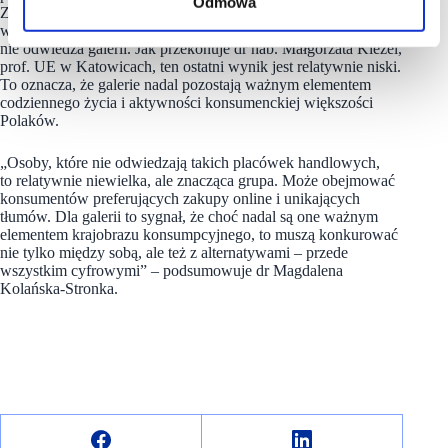
Odmowa
Z kolei 3,6% ankietowanych nie ma wyrobionej opinii
w tej kwestii. Natomiast 5,3% uczestników badania w ogóle
nie odwiedza galerii. Jak przekonuje dr hab. Małgorzata Kieżel,
prof. UE w Katowicach, ten ostatni wynik jest relatywnie niski.
To oznacza, że galerie nadal pozostają ważnym elementem
codziennego życia i aktywności konsumenckiej większości
Polaków.
„Osoby, które nie odwiedzają takich placówek handlowych,
to relatywnie niewielka, ale znacząca grupa. Może obejmować
konsumentów preferujących zakupy online i unikających
tłumów. Dla galerii to sygnał, że choć nadal są one ważnym
elementem krajobrazu konsumpcyjnego, to muszą konkurować
nie tylko między sobą, ale też z alternatywami – przede
wszystkim cyfrowymi” – podsumowuje dr Magdalena
Kolańska-Stronka.