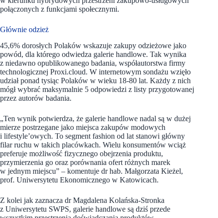
w kierunku hybrydowych przestrzeni zakupowo-usługowych
połączonych z funkcjami społecznymi.
Głównie odzież
45,6% dorosłych Polaków wskazuje zakupy odzieżowe jako
powód, dla którego odwiedza galerie handlowe. Tak wynika
z niedawno opublikowanego badania, współautorstwa firmy
technologicznej Proxi.cloud. W internetowym sondażu wzięło
udział ponad tysiąc Polaków w wieku 18-80 lat. Każdy z nich
mógł wybrać maksymalnie 5 odpowiedzi z listy przygotowanej
przez autorów badania.
„Ten wynik potwierdza, że galerie handlowe nadal są w dużej
mierze postrzegane jako miejsca zakupów modowych
i lifestyle’owych. To segment fashion od lat stanowi główny
filar ruchu w takich placówkach. Wielu konsumentów wciąż
preferuje możliwość fizycznego obejrzenia produktu,
przymierzenia go oraz porównania ofert różnych marek
w jednym miejscu” – komentuje dr hab. Małgorzata Kieżel,
prof. Uniwersytetu Ekonomicznego w Katowicach.
Z kolei jak zaznacza dr Magdalena Kolańska-Stronka
z Uniwersytetu SWPS, galerie handlowe są dziś przede
wszystkim przestrzenią doświadczania produktów,