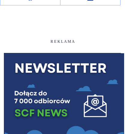
R E K L A M A