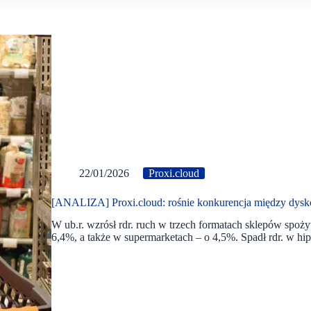
22/01/2026
Proxi.cloud
[ANALIZA] Proxi.cloud: rośnie konkurencja między dysko
W ub.r. wzrósł rdr. ruch w trzech formatach sklepów spoż
6,4%, a także w supermarketach – o 4,5%. Spadł rdr. w hi