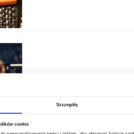
01/12/2025
Proxi.cloud
Szczegóły
[ANALIZA] Proxi.cloud: dyskonty wciąż utrzymują silną 
 plików cookie
W III kw. ruch w sklepach spożywczych wzrósł rdr. w dys
kolei spadł rdr. o 0,4% w hipermarketach i o 0,3% w sklep
do spersonalizowania treści i reklam, aby oferować funkcje sp