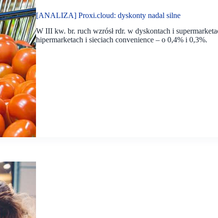
[ANALIZA] Proxi.cloud: dyskonty nadal silne
W III kw. br. ruch wzrósł rdr. w dyskontach i supermarket
hipermarketach i sieciach convenience – o 0,4% i 0,3%.