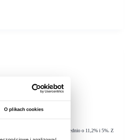
O plikach cookies
pozycję na rynku
kontach i supermarketach – odpowiednio o 11,2% i 5%. Z
ach typu convenience.
ołecznościowe i analizować