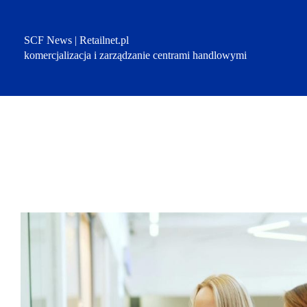
Przejdź
do
treści
SCF News | Retailnet.pl
komercjalizacja i zarządzanie centrami handlowymi