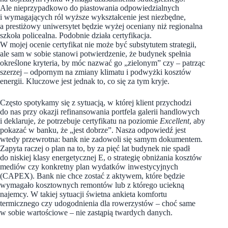
Ale nieprzypadkowo do piastowania odpowiedzialnych
i wymagających ról wyższe wykształcenie jest niezbędne,
a prestiżowy uniwersytet będzie wyżej oceniany niż regionalna
szkoła policealna. Podobnie działa certyfikacja.
W mojej ocenie certyfikat nie może być substytutem strategii,
ale sam w sobie stanowi potwierdzenie, że budynek spełnia
określone kryteria, by móc nazwać go „zielonym” czy – patrząc
szerzej – odpornym na zmiany klimatu i podwyżki kosztów
energii. Kluczowe jest jednak to, co się za tym kryje.
Często spotykamy się z sytuacją, w której klient przychodzi
do nas przy okazji refinansowania portfela galerii handlowych
i deklaruje, że potrzebuje certyfikatu na poziomie
Excellent
, aby
pokazać w banku, że „jest dobrze”. Nasza odpowiedź jest
wtedy przewrotna: bank nie zadowoli się samym dokumentem.
Zapyta raczej o plan na to, by za pięć lat budynek nie spadł
do niskiej klasy energetycznej E, o strategię obniżania kosztów
mediów czy konkretny plan wydatków inwestycyjnych
(CAPEX). Bank nie chce zostać z aktywem, które będzie
wymagało kosztownych remontów lub z którego uciekną
najemcy. W takiej sytuacji świetna ankieta komfortu
termicznego czy udogodnienia dla rowerzystów – choć same
w sobie wartościowe – nie zastąpią twardych danych.