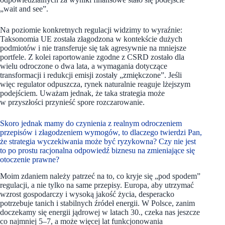
„wait and see”.
Na poziomie konkretnych regulacji widzimy to wyraźnie:
Taksonomia UE została złagodzona w kontekście dużych
podmiotów i nie transferuje się tak agresywnie na mniejsze
portfele. Z kolei raportowanie zgodne z CSRD zostało dla
wielu odroczone o dwa lata, a wymagania dotyczące
transformacji i redukcji emisji zostały „zmiękczone”. Jeśli
więc regulator odpuszcza, rynek naturalnie reaguje lżejszym
podejściem. Uważam jednak, że taka strategia może
w przyszłości przynieść spore rozczarowanie.
Skoro jednak mamy do czynienia z realnym odroczeniem
przepisów i złagodzeniem wymogów, to dlaczego twierdzi Pan,
że strategia wyczekiwania może być ryzykowna? Czy nie jest
to po prostu racjonalna odpowiedź biznesu na zmieniające się
otoczenie prawne?
Moim zdaniem należy patrzeć na to, co kryje się „pod spodem”
regulacji, a nie tylko na same przepisy. Europa, aby utrzymać
wzrost gospodarczy i wysoką jakość życia, desperacko
potrzebuje tanich i stabilnych źródeł energii. W Polsce, zanim
doczekamy się energii jądrowej w latach 30., czeka nas jeszcze
co najmniej 5–7, a może więcej lat funkcjonowania