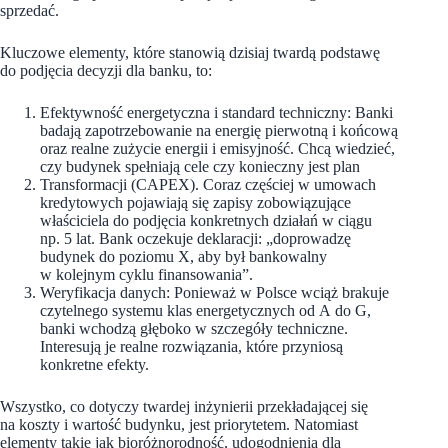
sprzedać.
Kluczowe elementy, które stanowią dzisiaj twardą podstawę
do podjęcia decyzji dla banku, to:
Efektywność energetyczna i standard techniczny: Banki
badają zapotrzebowanie na energię pierwotną i końcową
oraz realne zużycie energii i emisyjność. Chcą wiedzieć,
czy budynek spełniają cele czy konieczny jest plan
Transformacji (CAPEX). Coraz częściej w umowach
kredytowych pojawiają się zapisy zobowiązujące
właściciela do podjęcia konkretnych działań w ciągu
np. 5 lat. Bank oczekuje deklaracji: „doprowadzę
budynek do poziomu X, aby był bankowalny
w kolejnym cyklu finansowania”.
Weryfikacja danych: Ponieważ w Polsce wciąż brakuje
czytelnego systemu klas energetycznych od A do G,
banki wchodzą głęboko w szczegóły techniczne.
Interesują je realne rozwiązania, które przyniosą
konkretne efekty.
Wszystko, co dotyczy twardej inżynierii przekładającej się
na koszty i wartość budynku, jest priorytetem. Natomiast
elementy takie jak bioróżnorodność, udogodnienia dla