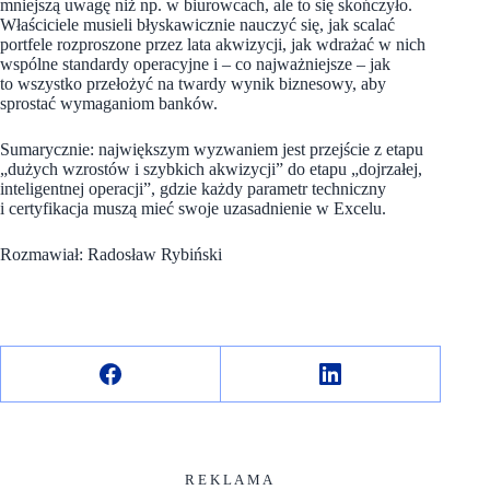
mniejszą uwagę niż np. w biurowcach, ale to się skończyło.
Właściciele musieli błyskawicznie nauczyć się, jak scalać
portfele rozproszone przez lata akwizycji, jak wdrażać w nich
wspólne standardy operacyjne i – co najważniejsze – jak
to wszystko przełożyć na twardy wynik biznesowy, aby
sprostać wymaganiom banków.
Sumarycznie: największym wyzwaniem jest przejście z etapu
„dużych wzrostów i szybkich akwizycji” do etapu „dojrzałej,
inteligentnej operacji”, gdzie każdy parametr techniczny
i certyfikacja muszą mieć swoje uzasadnienie w Excelu.
Rozmawiał: Radosław Rybiński
R E K L A M A