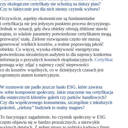
czy ekologiczne certyfikaty nie schodzą na dalszy plan?
Czy to faktycznie jest dla nich istotny czynnik wyboru?
Oczywiście, aspekty ekonomiczne są fundamentalne
i certyfikacja nie jest jedynym punktem procesu decyzyjnego.
Jednak w sytuacji, gdy dwa obiekty oferują zbliżone stawki
najmu, to właśnie parametry potwierdzone certyfikatem mogą
przeważyć szalę. Zielone rozwiązania często nie muszą
generować wielkich kosztów, a realnie poprawiają jakość
obiektu. Co więcej, wysoka efektywność energetyczna
potwierdzona niezależnym audytem to dla najemcy konkretna
informacja o przyszłych kosztach eksploatacyjnych.
Certyfikat
pomaga więc zdjąć z najemcy część niepewności
co do kosztów wspólnych, co w dzisiejszych czasach jest
ogromnym atutem komercyjnym.
W rozmowie nie padło jeszcze hasło ESG, które zawiera
w sobie komponent społeczny. Jakie znaczenie ma certyfikacja
dla ostatecznych klientów galerii czy parków handlowych?
Czy dla współczesnego konsumenta, szczególnie z młodszych
pokoleń, „zielony” budynek to realny magnes?
To fascynujące zagadnienie, bo czynnik społeczny w ESG
często objawia się w bardzo prozaicznych, a niezwykle
ważnych detalach. Z jednej strony to polityka kadrowa firmy,