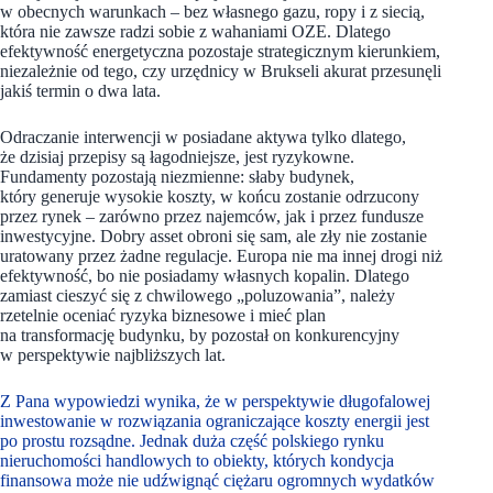
w obecnych warunkach – bez własnego gazu, ropy i z siecią,
która nie zawsze radzi sobie z wahaniami OZE. Dlatego
efektywność energetyczna pozostaje strategicznym kierunkiem,
niezależnie od tego, czy urzędnicy w Brukseli akurat przesunęli
jakiś termin o dwa lata.
Odraczanie interwencji w posiadane aktywa tylko dlatego,
że dzisiaj przepisy są łagodniejsze, jest ryzykowne.
Fundamenty pozostają niezmienne: słaby budynek,
który generuje wysokie koszty, w końcu zostanie odrzucony
przez rynek – zarówno przez najemców, jak i przez fundusze
inwestycyjne. Dobry asset obroni się sam, ale zły nie zostanie
uratowany przez żadne regulacje. Europa nie ma innej drogi niż
efektywność, bo nie posiadamy własnych kopalin. Dlatego
zamiast cieszyć się z chwilowego „poluzowania”, należy
rzetelnie oceniać ryzyka biznesowe i mieć plan
na transformację budynku, by pozostał on konkurencyjny
w perspektywie najbliższych lat.
Z Pana wypowiedzi wynika, że w perspektywie długofalowej
inwestowanie w rozwiązania ograniczające koszty energii jest
po prostu rozsądne. Jednak duża część polskiego rynku
nieruchomości handlowych to obiekty, których kondycja
finansowa może nie udźwignąć ciężaru ogromnych wydatków