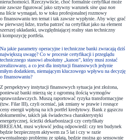
nieruchomości. Rzeczywiście, choć formalnie certyfikat może
nie zawsze figurować jako sztywny warunek
sine qua non
na liście wymagań, to w toku profesjonalnej rozmowy
o finansowaniu ten temat i tak zawsze wypłynie. Aby więc grać
w pierwszej lidze, trzeba patrzeć na certyfikat jako na element
szerszej układanki, uwzględniającej realny stan techniczny
i kompozycję portfela.
Na jakie parametry operacyjne i techniczne banki zwracają dziś
największą uwagę? Co w procesie certyfikacji i przeglądu
technicznego stanowi absolutny „kanon”, który musi zostać
zrealizowany, a co jest dla instytucji finansowych jedynie
miłym dodatkiem, niemającym kluczowego wpływu na decyzję
o finansowaniu?
Z perspektywy instytucji finansowych sytuacja jest złożona,
ponieważ banki mierzą się z ogromną ilością wymogów
sprawozdawczych. Muszą raportować ryzyka transformacyjne
(tzw. Filar III), czyli oceniać, jak zmiany w prawie i rosnące
ceny energii wpłyną na ich portfel kredytowy. Bank z gąszczu
dokumentów, takich jak świadectwa charakterystyki
energetycznej, ścieżki dekarbonizacji czy certyfikaty
BREEAM, musi wyłowić jedną odpowiedź: czy ten budynek
będzie bezpiecznym aktywem za 5 lat i czy w razie
ewentualnego problemu ze spłatą, będzie można go sensownie