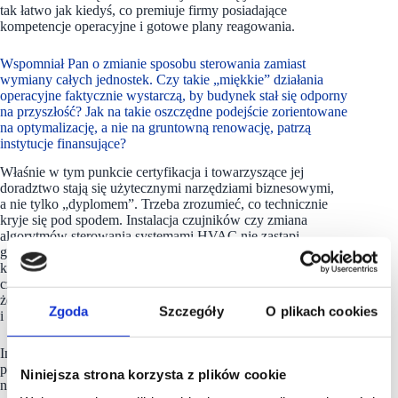
tak łatwo jak kiedyś, co premiuje firmy posiadające
kompetencje operacyjne i gotowe plany reagowania.
Wspomniał Pan o zmianie sposobu sterowania zamiast
wymiany całych jednostek. Czy takie „miękkie” działania
operacyjne faktycznie wystarczą, by budynek stał się odporny
na przyszłość? Jak na takie oszczędne podejście zorientowane
na optymalizację, a nie na gruntowną renowację, patrzą
instytucje finansujące?
Właśnie w tym punkcie certyfikacja i towarzyszące jej
doradztwo stają się użytecznymi narzędziami biznesowymi,
a nie tylko „dyplomem”. Trzeba zrozumieć, co technicznie
kryje się pod spodem. Instalacja czujników czy zmiana
algorytmów sterowania systemami HVAC nie zastąpi
gruntownej modernizacji, ale jest realnym krokiem,
który pozytywnie przekłada się na wynik finansowy. Dla banku
czy funduszu takie pragmatyczne podejście jest sygnałem,
że właściciel zarządza obiektem w sposób świadomy
Zgoda
Szczegóły
O plikach cookies
i odpowiedzialny.
Instytucje finansujące doceniają optymalizację operacyjną,
ponieważ pokazuje ona, że potrafimy wykorzystać dostępne
Niniejsza strona korzysta z plików cookie
narzędzia – w tym proces certyfikacji – do realnej poprawy