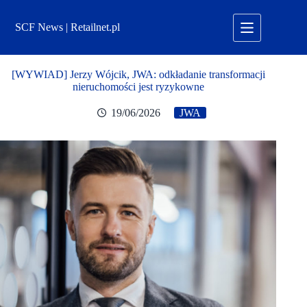
Przejdź
do
SCF News | Retailnet.pl
treści
[WYWIAD] Jerzy Wójcik, JWA: odkładanie transformacji
nieruchomości jest ryzykowne
19/06/2026
JWA