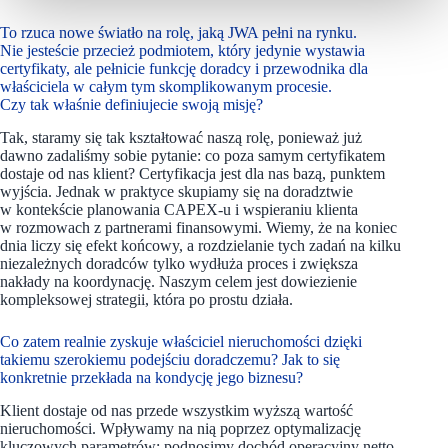
To rzuca nowe światło na rolę, jaką JWA pełni na rynku.
Nie jesteście przecież podmiotem, który jedynie wystawia
certyfikaty, ale pełnicie funkcję doradcy i przewodnika dla
właściciela w całym tym skomplikowanym procesie.
Czy tak właśnie definiujecie swoją misję?
Tak, staramy się tak kształtować naszą rolę, ponieważ już
dawno zadaliśmy sobie pytanie: co poza samym certyfikatem
dostaje od nas klient? Certyfikacja jest dla nas bazą, punktem
wyjścia. Jednak w praktyce skupiamy się na doradztwie
w kontekście planowania CAPEX-u i wspieraniu klienta
w rozmowach z partnerami finansowymi. Wiemy, że na koniec
dnia liczy się efekt końcowy, a rozdzielanie tych zadań na kilku
niezależnych doradców tylko wydłuża proces i zwiększa
nakłady na koordynację. Naszym celem jest dowiezienie
kompleksowej strategii, która po prostu działa.
Co zatem realnie zyskuje właściciel nieruchomości dzięki
takiemu szerokiemu podejściu doradczemu? Jak to się
konkretnie przekłada na kondycję jego biznesu?
Klient dostaje od nas przede wszystkim wyższą wartość
nieruchomości. Wpływamy na nią poprzez optymalizację
kluczowych parametrów: podnosimy dochód operacyjny netto,