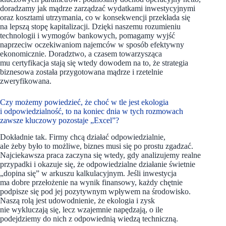
doradzamy jak mądrze zarządzać wydatkami inwestycyjnymi
oraz kosztami utrzymania, co w konsekwencji przekłada się
na lepszą stopę kapitalizacji. Dzięki naszemu rozumieniu
technologii i wymogów bankowych, pomagamy wyjść
naprzeciw oczekiwaniom najemców w sposób efektywny
ekonomicznie. Doradztwo, a czasem towarzysząca
mu certyfikacja stają się wtedy dowodem na to, że strategia
biznesowa została przygotowana mądrze i rzetelnie
zweryfikowana.
Czy możemy powiedzieć, że choć w tle jest ekologia
i odpowiedzialność, to na koniec dnia w tych rozmowach
zawsze kluczowy pozostaje „Excel”?
Dokładnie tak. Firmy chcą działać odpowiedzialnie,
ale żeby było to możliwe, biznes musi się po prostu zgadzać.
Najciekawsza praca zaczyna się wtedy, gdy analizujemy realne
przypadki i okazuje się, że odpowiedzialne działanie świetnie
„dopina się” w arkuszu kalkulacyjnym. Jeśli inwestycja
ma dobre przełożenie na wynik finansowy, każdy chętnie
podpisze się pod jej pozytywnym wpływem na środowisko.
Naszą rolą jest udowodnienie, że ekologia i zysk
nie wykluczają się, lecz wzajemnie napędzają, o ile
podejdziemy do nich z odpowiednią wiedzą techniczną.