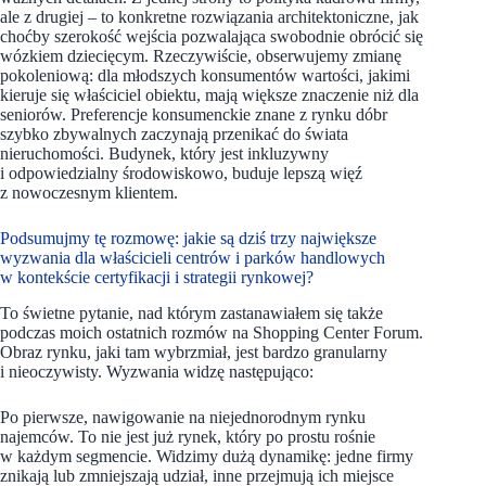
ale z drugiej – to konkretne rozwiązania architektoniczne, jak
choćby szerokość wejścia pozwalająca swobodnie obrócić się
wózkiem dziecięcym. Rzeczywiście, obserwujemy zmianę
pokoleniową: dla młodszych konsumentów wartości, jakimi
kieruje się właściciel obiektu, mają większe znaczenie niż dla
seniorów. Preferencje konsumenckie znane z rynku dóbr
szybko zbywalnych zaczynają przenikać do świata
nieruchomości. Budynek, który jest inkluzywny
i odpowiedzialny środowiskowo, buduje lepszą więź
z nowoczesnym klientem.
Podsumujmy tę rozmowę: jakie są dziś trzy największe
wyzwania dla właścicieli centrów i parków handlowych
w kontekście certyfikacji i strategii rynkowej?
To świetne pytanie, nad którym zastanawiałem się także
podczas moich ostatnich rozmów na Shopping Center Forum.
Obraz rynku, jaki tam wybrzmiał, jest bardzo granularny
i nieoczywisty. Wyzwania widzę następująco:
Po pierwsze, nawigowanie na niejednorodnym rynku
najemców. To nie jest już rynek, który po prostu rośnie
w każdym segmencie. Widzimy dużą dynamikę: jedne firmy
znikają lub zmniejszają udział, inne przejmują ich miejsce