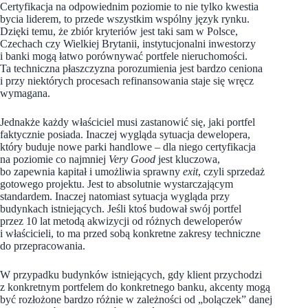
Certyfikacja na odpowiednim poziomie to nie tylko kwestia
bycia liderem, to przede wszystkim wspólny język rynku.
Dzięki temu, że zbiór kryteriów jest taki sam w Polsce,
Czechach czy Wielkiej Brytanii, instytucjonalni inwestorzy
i banki mogą łatwo porównywać portfele nieruchomości.
Ta techniczna płaszczyzna porozumienia jest bardzo ceniona
i przy niektórych procesach refinansowania staje się wręcz
wymagana.
Jednakże każdy właściciel musi zastanowić się, jaki portfel
faktycznie posiada. Inaczej wygląda sytuacja dewelopera,
który buduje nowe parki handlowe – dla niego certyfikacja
na poziomie co najmniej
Very Good
jest kluczowa,
bo zapewnia kapitał i umożliwia sprawny
exit
, czyli sprzedaż
gotowego projektu. Jest to absolutnie wystarczającym
standardem. Inaczej natomiast sytuacja wygląda przy
budynkach istniejących. Jeśli ktoś budował swój portfel
przez 10 lat metodą akwizycji od różnych deweloperów
i właścicieli, to ma przed sobą konkretne zakresy techniczne
do przepracowania.
W przypadku budynków istniejących, gdy klient przychodzi
z konkretnym portfelem do konkretnego banku, akcenty mogą
być rozłożone bardzo różnie w zależności od „bolączek” danej