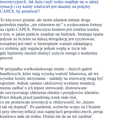
inwestycyjnych. Jak duża część rynku znajduje się w takiej
sytuacji i czy każdy właściciel jest skazany na potężny
CAPEX, by przetrwać?
To kluczowe pytanie, ale moim zdaniem istnieje droga
pośrednia między „nie robieniem nic” a wydawaniem fortuny
na ciężki CAPEX. Pierwszym krokiem jest rzetelna wiedza
o tym, w jakim punkcie znajduje się budynek. Strategia oparta
jedynie na liczeniu na dalszą deregulację jest ryzykowna;
rozsądniej jest mieć w biznesplanie wariant zakładający,
co zrobimy, gdy regulacje jednak wejdą w życie lub
gdy będziemy musieli obniżyć zużycie energii o konkretny
procent.
W przypadku wielkoskalowego retailu – dużych galerii
handlowych, które mają wysoką wartość bilansową, ale też
wysokie koszty utrzymania – nakłady na renowację mogą być
ogromne. Jednak zamiast całościowej wymiany instalacji,
można zadbać o ich lepsze sterowanie, dostosowane
do rzeczywistego obłożenia obiektu i przepływów klientów.
Przez dekadę przed pandemią rynek stale rósł,
co nie promowało inwestycji w efektywność, bo „biznes
i tak się dopinał”. Po pandemii, wybuchu wojny na Ukrainie
i przy obecnej inflacji oraz napięciach geopolitycznych, presja
kosztowa stała się realna. Dzisiaj nie da się już zarabiać