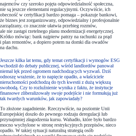
najemców czy szeroko pojęta odpowiedzialność społeczna,
nie są jeszcze elementami regulacyjnymi. Oczywiście, ich
obecność w certyfikacji bardzo pomaga – pokazuje bankowi,
że biznes jest zorganizowany, odpowiedzialny i profesjonalnie
zarządzany, co znacznie ułatwia przebieg rozmów,
ale nie zastąpi rzetelnego planu modernizacji energetycznej.
Krótko mówiąc: bank najpierw patrzy na rachunki za prąd
i plan remontów, a dopiero potem na domki dla owadów
na dachu.
Jeszcze kilka lat temu, gdy temat certyfikacji i wymogów ESG
wchodził do debaty publicznej, wśród landlordów panował
niemal lęk przed ogromem nadchodzących wyzwań. Dziś
odnoszę wrażenie, że to napięcie opadło, a właściciele
nieruchomości podchodzą do tych kwestii z dużą większą
swobodą. Czy to rozluźnienie wynika z faktu, że instytucje
finansowe zliberalizowały swoje podejście i nie formułują już
tak twardych warunków, jak zapowiadały?
To złożone zagadnienie. Rzeczywiście, na poziomie Unii
Europejskiej doszło do pewnego rodzaju deregulacji lub
przynajmniej złagodzenia kursu. Wahadło, które było bardzo
mocno wychylone w stronę restrykcyjnych przepisów, nieco
opadło. W takiej sytuacji naturalną strategią osób
odpowiedzialnych za wyniki finansowe stało się podejście