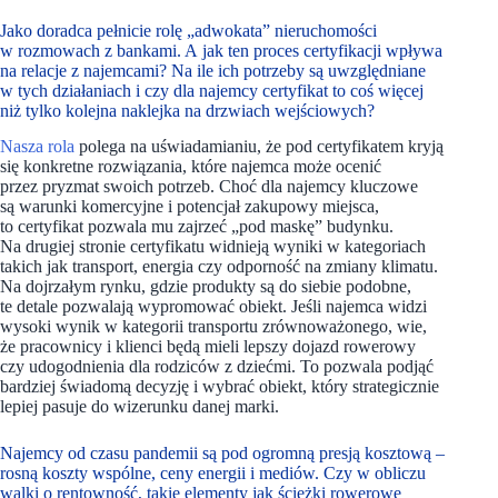
Jako doradca pełnicie rolę „adwokata” nieruchomości
w rozmowach z bankami. A jak ten proces certyfikacji wpływa
na relacje z najemcami? Na ile ich potrzeby są uwzględniane
w tych działaniach i czy dla najemcy certyfikat to coś więcej
niż tylko kolejna naklejka na drzwiach wejściowych?
Nasza rola
polega na uświadamianiu, że pod certyfikatem kryją
się konkretne rozwiązania, które najemca może ocenić
przez pryzmat swoich potrzeb. Choć dla najemcy kluczowe
są warunki komercyjne i potencjał zakupowy miejsca,
to certyfikat pozwala mu zajrzeć „pod maskę” budynku.
Na drugiej stronie certyfikatu widnieją wyniki w kategoriach
takich jak transport, energia czy odporność na zmiany klimatu.
Na dojrzałym rynku, gdzie produkty są do siebie podobne,
te detale pozwalają wypromować obiekt. Jeśli najemca widzi
wysoki wynik w kategorii transportu zrównoważonego, wie,
że pracownicy i klienci będą mieli lepszy dojazd rowerowy
czy udogodnienia dla rodziców z dziećmi. To pozwala podjąć
bardziej świadomą decyzję i wybrać obiekt, który strategicznie
lepiej pasuje do wizerunku danej marki.
Najemcy od czasu pandemii są pod ogromną presją kosztową –
rosną koszty wspólne, ceny energii i mediów. Czy w obliczu
walki o rentowność, takie elementy jak ścieżki rowerowe