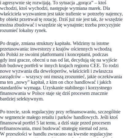
i agresywnie się rozwijają. To sytuacja „gorąca” – ktoś
wchodzi, ktoś wychodzi, następuje wymiana marek. Dla
właściciela wyzwaniem jest takie trafienie w potrzeby najemcy,
by obiekt przetrwał tę rotację. Dziś już nie jest tak, że wszędzie
można zbudować i wszędzie się wynajmie; trzeba precyzyjnie
rozumieć lokalny rynek.
Po drugie, zmiana struktury kapitału. Widzimy tu istotne
przetasowania: inwestorzy z krajów ościennych wchodzą
do Polski ze swoimi platformami i konceptami, podczas
gdy inni gracze, obecni u nas od lat, decydują się na wyjście
lub budowę portfeli w innych krajach regionu CEE. To rodzi
nowe wyzwania dla deweloperów, właścicieli i zwłaszcza
zarządców – wszyscy oni muszą zrozumieć, jakie oczekiwania
ma ten „nowy” kapitał, z kim on chce handlować i jakich
standardów wymaga. Uzyskanie stabilnego i korzystnego
finansowania w Polsce staje się dziś procesem znacznie
bardziej selektywnym.
Po trzecie, szok regulacyjny przy refinansowaniu, szczególnie
w segmencie małego retailu i parków handlowych. Jeśli ktoś
finansował portfel 5 lat temu, a dziś staje przed procesem
refinansowania, musi budować strategię niemal od zera.
W przeszłości w handlu zwracano na kwestie regulacyjne