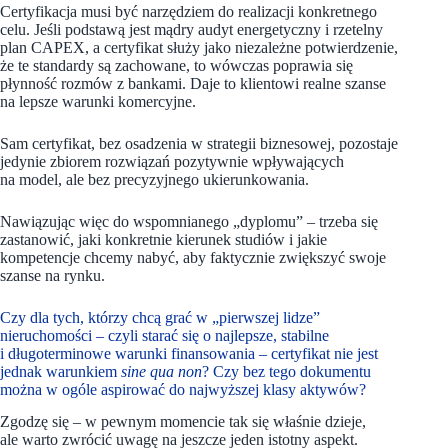
Certyfikacja musi być narzędziem do realizacji konkretnego
celu. Jeśli podstawą jest mądry audyt energetyczny i rzetelny
plan CAPEX, a certyfikat służy jako niezależne potwierdzenie,
że te standardy są zachowane, to wówczas poprawia się
płynność rozmów z bankami. Daje to klientowi realne szanse
na lepsze warunki komercyjne.
Sam certyfikat, bez osadzenia w strategii biznesowej, pozostaje
jedynie zbiorem rozwiązań pozytywnie wpływających
na model, ale bez precyzyjnego ukierunkowania.
Nawiązując więc do wspomnianego „dyplomu” – trzeba się
zastanowić, jaki konkretnie kierunek studiów i jakie
kompetencje chcemy nabyć, aby faktycznie zwiększyć swoje
szanse na rynku.
Czy dla tych, którzy chcą grać w „pierwszej lidze”
nieruchomości – czyli starać się o najlepsze, stabilne
i długoterminowe warunki finansowania – certyfikat nie jest
jednak warunkiem
sine qua non
? Czy bez tego dokumentu
można w ogóle aspirować do najwyższej klasy aktywów?
Zgodzę się – w pewnym momencie tak się właśnie dzieje,
ale warto zwrócić uwagę na jeszcze jeden istotny aspekt.