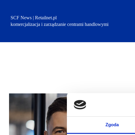
Przejdź
do
treści
SCF News | Retailnet.pl
komercjalizacja i zarządzanie centrami handlowymi
Zgoda