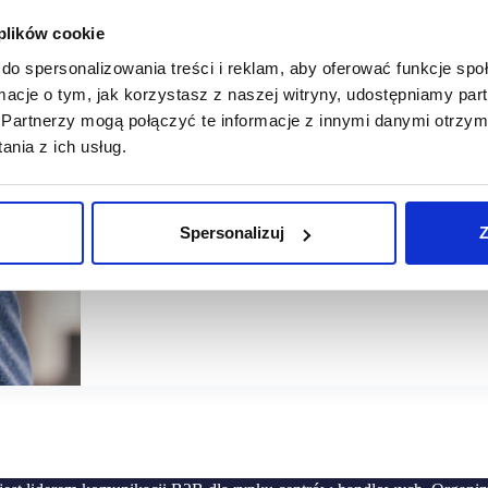
 plików cookie
19/06/2026
JWA
do spersonalizowania treści i reklam, aby oferować funkcje sp
ormacje o tym, jak korzystasz z naszej witryny, udostępniamy p
[WYWIAD] Jerzy Wójcik, JWA: odkładanie transformacji 
Partnerzy mogą połączyć te informacje z innymi danymi otrzym
nia z ich usług.
Nie jest sztuką wydanie milionów na najnowsze technologi
w rozmowie z SCF News | Retailnet.pl mówi Jerzy Wójc
Spersonalizuj
Z