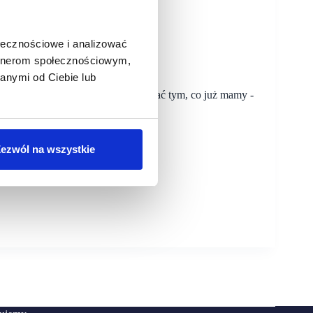
ołecznościowe i analizować
artnerom społecznościowym,
nieruchomości jest ryzykowne
anymi od Ciebie lub
e. Chodzi o to, żeby mądrze sterować tym, co już mamy -
ik, CEO JWA.
ezwól na wszystkie