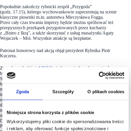
Popołudnie zakończy rybnicki zespół „Przygoda”
(godz. 17.15), którego wychowankowie zaprezentują na scenie
klasyczne piosenki m.in. autorstwa Mieczysława Fogga.
Przez cały czas trwania imprezy będzie można spróbować też
przepysznych przekąsek przygotowanych przez kucharzy
z „Bistro z Ikrą”, a także skorzystać z usług masażystki Agaty
Wojaczek – Mol. Wszystkie atrakcje są bezpłatne.
Patronat honorowy nad akcją objął prezydent Rybnika Piotr
Kuczera.
Zarządcą galerii jest
APSYS
, jeden z wiodących operatorów
branży nieruchomości komercyjnych w Polsce i we Francji.
Spółka realizuje działania w segmencie nieruchomości
handlowych, projektach mixed-use oraz inwestycjach
mieszkaniowych. Firma powstała w 1996 roku i działa jako
Zgoda
Szczegóły
O plikach cookies
inwestor, deweloper, agent ds. najmu, menadżer projektu
oraz zarządca nieruchomości. Dzięki wieloletniemu
doświadczeniu i specjalistycznej wiedzy wszystkie działania,
niezależnie od wielkości i lokalizacji poszczególnych
Niniejsza strona korzysta z plików cookie
nieruchomości, są̨ dopasowane do ich specyfiki.
Do największych inwestycji organizacji w Polsce należą
Wykorzystujemy pliki cookie do spersonalizowania treści
Posnania w Poznaniu i Manufaktura w Łodzi. APSYS Polska
i reklam, aby oferować funkcje społecznościowe i