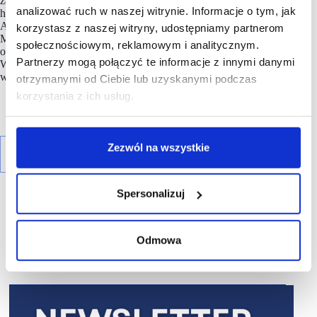
zarządza obecnie ponad 700 000 mkw. GLA w 16 obiektach
analizować ruch w naszej witrynie. Informacje o tym, jak
handlowych zlokalizowanych w 12 największych miastach.
Apsys prowadzi także inwestycje mieszkaniowe – Solea
korzystasz z naszej witryny, udostępniamy partnerom
Mieszkania przy Wyścigach na warszawskim Mokotowie
społecznościowym, reklamowym i analitycznym.
oraz Ogrody Staromiejskie i Wrocławskie Lofty w centrum
Partnerzy mogą połączyć te informacje z innymi danymi
Wrocławia. Apsys Polska prowadzi również foodhall
w Poznaniu.
otrzymanymi od Ciebie lub uzyskanymi podczas
korzystania z ich usług.
Zezwól na wszystkie
Spersonalizuj
Odmowa
R E K L A M A