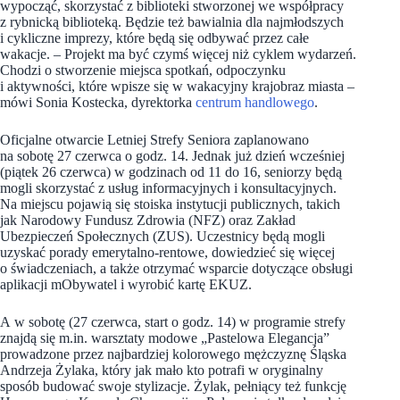
wypocząć, skorzystać z biblioteki stworzonej we współpracy
z rybnicką biblioteką. Będzie też bawialnia dla najmłodszych
i cykliczne imprezy, które będą się odbywać przez całe
wakacje. – Projekt ma być czymś więcej niż cyklem wydarzeń.
Chodzi o stworzenie miejsca spotkań, odpoczynku
i aktywności, które wpisze się w wakacyjny krajobraz miasta –
mówi Sonia Kostecka, dyrektorka
centrum handlowego
.
Oficjalne otwarcie Letniej Strefy Seniora zaplanowano
na sobotę 27 czerwca o godz. 14. Jednak już dzień wcześniej
(piątek 26 czerwca) w godzinach od 11 do 16, seniorzy będą
mogli skorzystać z usług informacyjnych i konsultacyjnych.
Na miejscu pojawią się stoiska instytucji publicznych, takich
jak Narodowy Fundusz Zdrowia (NFZ) oraz Zakład
Ubezpieczeń Społecznych (ZUS). Uczestnicy będą mogli
uzyskać porady emerytalno-rentowe, dowiedzieć się więcej
o świadczeniach, a także otrzymać wsparcie dotyczące obsługi
aplikacji mObywatel i wyrobić kartę EKUZ.
A w sobotę (27 czerwca, start o godz. 14) w programie strefy
znajdą się m.in. warsztaty modowe „Pastelowa Elegancja”
prowadzone przez najbardziej kolorowego mężczyznę Śląska
Andrzeja Żylaka, który jak mało kto potrafi w oryginalny
sposób budować swoje stylizacje. Żylak, pełniący też funkcję