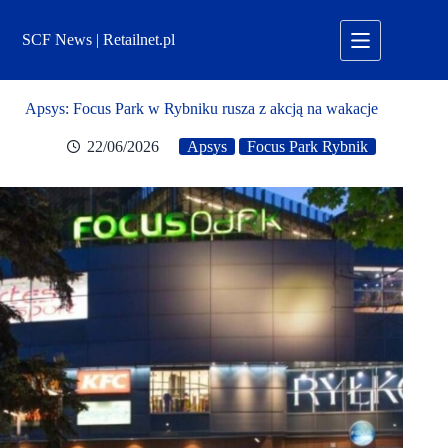
Przejdź
do
SCF News | Retailnet.pl
treści
Apsys: Focus Park w Rybniku rusza z akcją na wakacje
22/06/2026
Apsys
Focus Park Rybnik