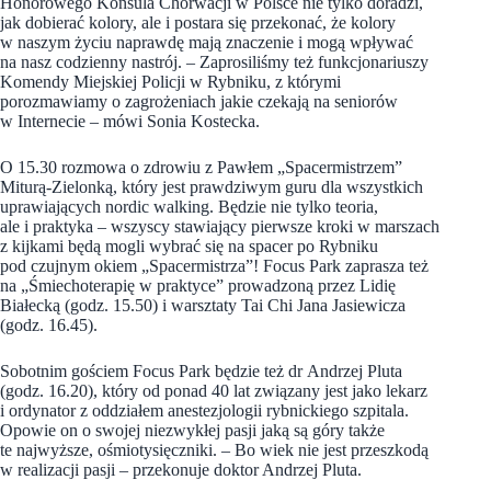
Honorowego Konsula Chorwacji w Polsce nie tylko doradzi,
jak dobierać kolory, ale i postara się przekonać, że kolory
w naszym życiu naprawdę mają znaczenie i mogą wpływać
na nasz codzienny nastrój. – Zaprosiliśmy też funkcjonariuszy
Komendy Miejskiej Policji w Rybniku, z którymi
porozmawiamy o zagrożeniach jakie czekają na seniorów
w Internecie – mówi Sonia Kostecka.
O 15.30 rozmowa o zdrowiu z Pawłem „Spacermistrzem”
Miturą-Zielonką, który jest prawdziwym guru dla wszystkich
uprawiających nordic walking. Będzie nie tylko teoria,
ale i praktyka – wszyscy stawiający pierwsze kroki w marszach
z kijkami będą mogli wybrać się na spacer po Rybniku
pod czujnym okiem „Spacermistrza”! Focus Park zaprasza też
na „Śmiechoterapię w praktyce” prowadzoną przez Lidię
Białecką (godz. 15.50) i warsztaty Tai Chi Jana Jasiewicza
(godz. 16.45).
Sobotnim gościem Focus Park będzie też dr Andrzej Pluta
(godz. 16.20), który od ponad 40 lat związany jest jako lekarz
i ordynator z oddziałem anestezjologii rybnickiego szpitala.
Opowie on o swojej niezwykłej pasji jaką są góry także
te najwyższe, ośmiotysięczniki. – Bo wiek nie jest przeszkodą
w realizacji pasji – przekonuje doktor Andrzej Pluta.