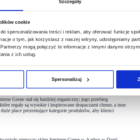
Szczegóły
spaniały świat Søstrene Grene do pięknego Wrocławia.
ości Wrocław jest miastem, które dobrze pasuje do naszego
ę się doczekać, aby powitać zarówno mieszkańców, jak
ym sensorycznym doświadczeniu sklepowym w Magnolia Park” –
 plików cookie
do spersonalizowania treści i reklam, aby oferować funkcje sp
ormacje o tym, jak korzystasz z naszej witryny, udostępniamy p
Partnerzy mogą połączyć te informacje z innymi danymi otrzym
 Grene zwanej Retail for the Senses. Dzięki niej duńska sieć
nia z ich usług.
uje zmysły i zaprasza odwiedzających w podróż odkrywczą
nie naszym klientom chwili wytchnienia od często
Spersonalizuj
Z
rażeń. Z niecierpliwością czekamy na zaprezentowanie jej
Mikkel Grene.
østrene Grene stał się bardziej organiczny; jego przebieg
iektóre regały są wysokie i inspirowane drapaczami chmur, a inne
duże place prezentujące kategorie produktów, aby klienci
tworzyło pierwszy sklep Søstrene Grene w Aarhus w Danii.