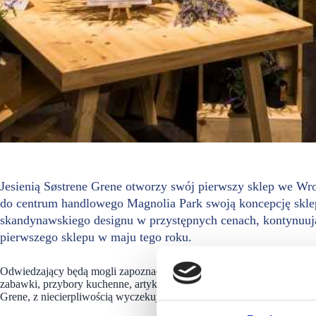
Jesienią Søstrene Grene otworzy swój pierwszy sklep we Wro
do centrum handlowego Magnolia Park swoją koncepcję skle
skandynawskiego designu w przystępnych cenach, kontynuuj
pierwszego sklepu w maju tego roku.
Odwiedzający będą mogli zapoznać się z ofertą Søstrene Grene obejmu
zabawki, przybory kuchenne, artykuły papiernicze i wiele innych. Dyr
Grene, z niecierpliwością wyczekuje otwarcia i mówi: