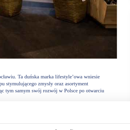
cławiu. Ta duńska marka lifestyle’owa wniesie
pu stymulującego zmysły oraz asortyment
ąc tym samym swój rozwój w Polsce po otwarciu
jącą artykuły do wystroju wnętrz, produkty hobbystyczne,
ektor generalny grupy i współwłaściciel Søstrene Grene, Mikkel