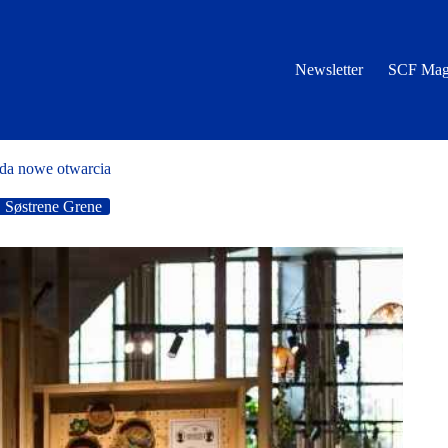
Newsletter
SCF Mag
da nowe otwarcia
Søstrene Grene