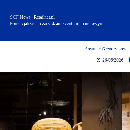
Przejdź
do
treści
SCF News | Retailnet.pl
komercjalizacja i zarządzanie centrami handlowymi
Søstrene Grene zapowia
26/06/2026