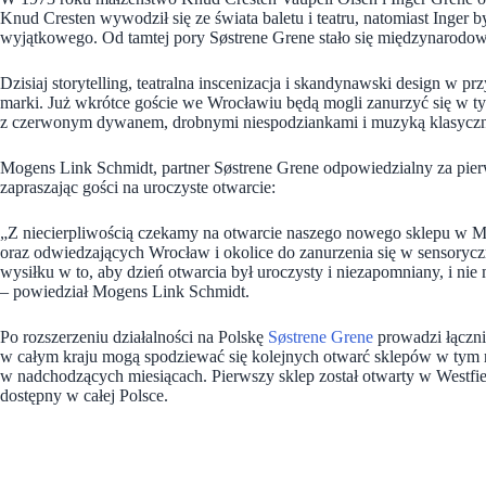
Knud Cresten wywodził się ze świata baletu i teatru, natomiast Inger b
wyjątkowego. Od tamtej pory Søstrene Grene stało się międzynarodow
Dzisiaj storytelling, teatralna inscenizacja i skandynawski design w 
marki. Już wkrótce goście we Wrocławiu będą mogli zanurzyć się w t
z czerwonym dywanem, drobnymi niespodziankami i muzyką klasyczn
Mogens Link Schmidt, partner Søstrene Grene odpowiedzialny za pierw
zapraszając gości na uroczyste otwarcie:
„Z niecierpliwością czekamy na otwarcie naszego nowego sklepu w M
oraz odwiedzających Wrocław i okolice do zanurzenia się w sensoryc
wysiłku w to, aby dzień otwarcia był uroczysty i niezapomniany, i n
– powiedział Mogens Link Schmidt.
Po rozszerzeniu działalności na Polskę
Søstrene Grene
prowadzi łączni
w całym kraju mogą spodziewać się kolejnych otwarć sklepów w tym 
w nadchodzących miesiącach. Pierwszy sklep został otwarty w Westfiel
dostępny w całej Polsce.