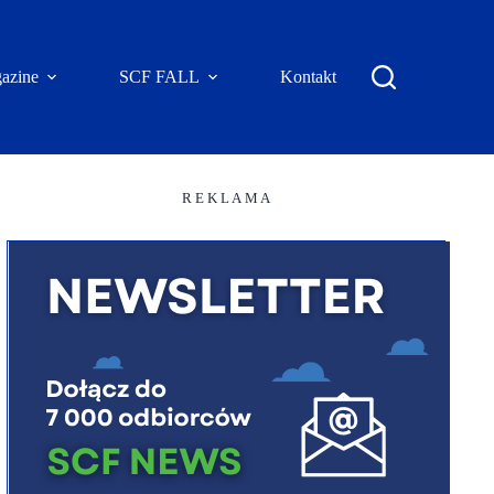
azine
SCF FALL
Kontakt
R E K L A M A