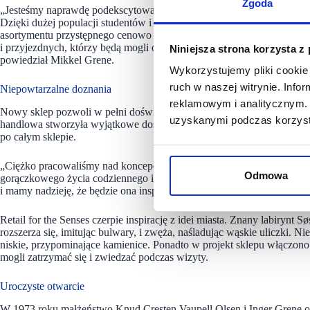
Zgoda
„Jesteśmy naprawdę podekscytowani faktem, że możemy wprowadzić w
Dzięki dużej populacji studentów i tętniącej życiem lokalnej społeczn
asortymentu przystępnego cenowo skandynawskiego designu. Nie mog
i przyjezdnych, którzy będą mogli odkrywać i zanurzyć się w nasz
Niniejsza strona korzysta z
powiedział Mikkel Grene.
Wykorzystujemy pliki cookie 
ruch w naszej witrynie. Inf
Niepowtarzalne doznania
reklamowym i analitycznym. 
Nowy sklep pozwoli w pełni doświadczyć koncepcji sklepowej Søstrene
uzyskanymi podczas korzysta
handlowa stworzyła wyjątkowe doświadczenie zakupowe, które angaż
po całym sklepie.
„Ciężko pracowaliśmy nad koncepcją sklepu, mając na celu zaoferowa
Odmowa
gorączkowego życia codziennego i zapewnienie im niezapomnianych w
i mamy nadzieję, że będzie ona inspiracją dla naszych gości” – mówi 
Retail for the Senses czerpie inspirację z idei miasta. Znany labirynt S
rozszerza się, imitując bulwary, i zwęża, naśladując wąskie uliczki. N
niskie, przypominające kamienice. Ponadto w projekt sklepu włączono 
mogli zatrzymać się i zwiedzać podczas wizyty.
Uroczyste otwarcie
W 1973 roku małżeństwo Knud Cresten Vaupell Olsen i Inger Grene o