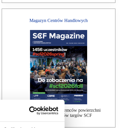
Magazyn Centrów Handlowych
Bezpłatna wysyłka dla najemców powierzchni
handlowej, uczestników targów SCF