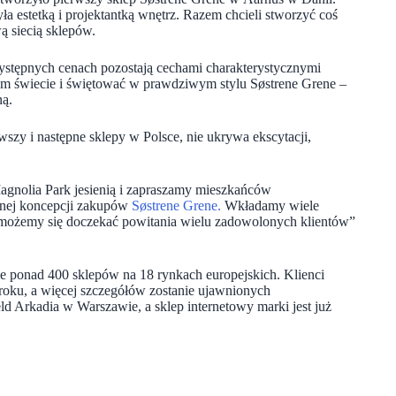
yła estetką i projektantką wnętrz. Razem chcieli stworzyć coś
ą siecią sklepów.
przystępnych cenach pozostają cechami charakterystycznymi
ym świecie i świętować w prawdziwym stylu Søstrene Grene –
ą.
szy i następne sklepy w Polsce, nie ukrywa ekscytacji,
agnolia Park jesienią i zapraszamy mieszkańców
znej koncepcji zakupów
Søstrene Grene.
Wkładamy wiele
ie możemy się doczekać powitania wielu zadowolonych klientów”
e ponad 400 sklepów na 18 rynkach europejskich. Klienci
roku, a więcej szczegółów zostanie ujawnionych
d Arkadia w Warszawie, a sklep internetowy marki jest już