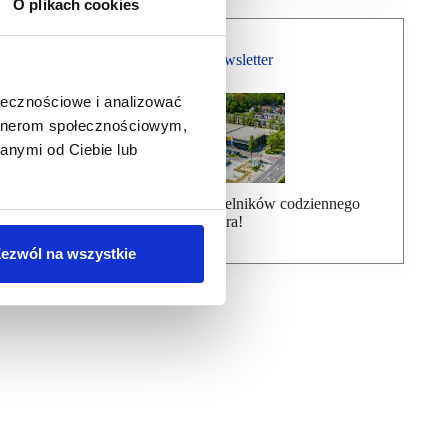
O plikach cookies
Bezpłatny Newsletter
ołecznościowe i analizować
artnerom społecznościowym,
anymi od Ciebie lub
Dołącz do ponad 7000 czytelników codziennego
newslettera!
ezwól na wszystkie