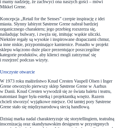
i mamy nadzieję, że zachwyci ona naszych gości – mówi
Mikkel Grene.
Koncepcja „Retail for the Senses” czerpie inspirację z idei
miasta. Słynny labirynt Søstrene Grene nabrał bardziej
organicznego charakteru; jego przebieg rozszerza się,
naśladując bulwary, i zwęża się, imitując wąskie uliczki.
Niektóre regały są wysokie i inspirowane drapaczami chmur,
a inne niskie, przypominające kamienice. Ponadto w projekt
sklepu włączono duże place prezentujące poszczególne
kategorie produktów, aby klienci mogli zatrzymać się
i rozejrzeć podczas wizyty.
Uroczyste otwarcie
W 1973 roku małżeństwo Knud Cresten Vaupell Olsen i Inger
Grene otworzyło pierwszy sklep Søstrene Grene w Aarhus
w Danii. Knud Cresten wywodził się ze świata baletu i teatru,
natomiast Inger była estetką i projektantką wnętrz. Razem
chcieli stworzyć wyjątkowe miejsce. Od tamtej pory Søstrene
Grene stało się międzynarodową siecią handlową.
Dzisiaj marka nadal charakteryzuje się storytellingiem, teatralną
inscenizacją oraz skandynawskim designem w przystępnych