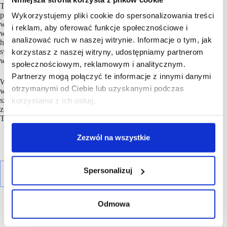
Ta rodzinna firma jest obecnie zarządzana przez drugie
pokolenie po założycielach z siedzibą główną w Aarhus
Wykorzystujemy pliki cookie do spersonalizowania treści
w Danii. Sieć prowadzi ponad 400 sklepów na 19 rynkach
i reklam, aby oferować funkcje społecznościowe i
w całej Europie, a także sklepy internetowe. Spółka
analizować ruch w naszej witrynie. Informacje o tym, jak
holdingowa
Søstrene Grene
jest właścicielem większości
swoich sklepów, natomiast pozostałe sklepy są prowadzone
korzystasz z naszej witryny, udostępniamy partnerom
w ramach joint venture i franczyzy.
społecznościowym, reklamowym i analitycznym.
Partnerzy mogą połączyć te informacje z innymi danymi
W ramach działań na rzecz zmniejszenia swojego śladu
otrzymanymi od Ciebie lub uzyskanymi podczas
węglowego firma Søstrene Grene zobowiązała się do realizacji
szeregu ambitnych celów klimatycznych do 2034 roku,
korzystania z ich usług.
z których wszystkie zostały zatwierdzone przez Science Based
Targets.
Zezwól na wszystkie
Spersonalizuj
Odmowa