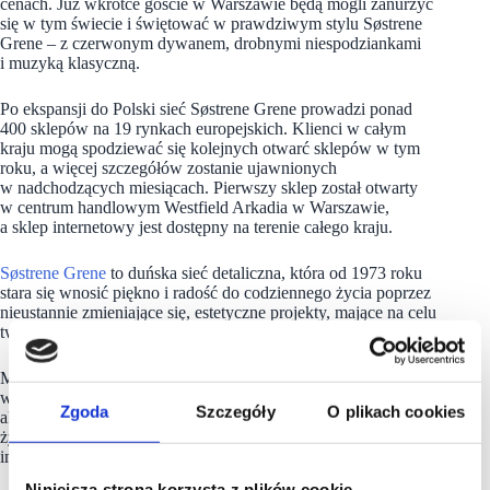
cenach. Już wkrótce goście w Warszawie będą mogli zanurzyć
się w tym świecie i świętować w prawdziwym stylu Søstrene
Grene – z czerwonym dywanem, drobnymi niespodziankami
i muzyką klasyczną.
Po ekspansji do Polski sieć Søstrene Grene prowadzi ponad
400 sklepów na 19 rynkach europejskich. Klienci w całym
kraju mogą spodziewać się kolejnych otwarć sklepów w tym
roku, a więcej szczegółów zostanie ujawnionych
w nadchodzących miesiącach. Pierwszy sklep został otwarty
w centrum handlowym Westfield Arkadia w Warszawie,
a sklep internetowy jest dostępny na terenie całego kraju.
Søstrene Grene
to duńska sieć detaliczna, która od 1973 roku
stara się wnosić piękno i radość do codziennego życia poprzez
nieustannie zmieniające się, estetyczne projekty, mające na celu
tworzenie chwil hygge.
Marka oferuje szeroki asortyment produktów z zakresu
wyposażenia wnętrz, mebli, artykułów hobbystycznych,
Zgoda
Szczegóły
O plikach cookies
akcesoriów kuchennych, zabawek dla dzieci, specjalistycznej
żywności i słodyczy, opakowań na prezenty, artykułów
imprezowych i wielu innych.
Niniejsza strona korzysta z plików cookie