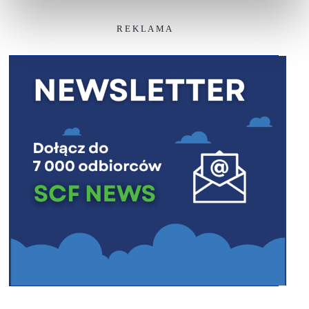
R E K L A M A