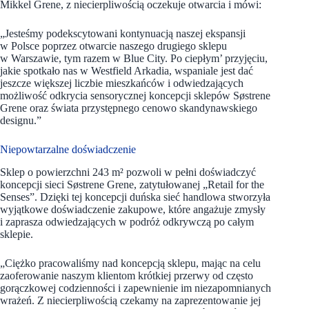
Mikkel Grene, z niecierpliwością oczekuje otwarcia i mówi:
„Jesteśmy podekscytowani kontynuacją naszej ekspansji
w Polsce poprzez otwarcie naszego drugiego sklepu
w Warszawie, tym razem w Blue City. Po ciepłym’ przyjęciu,
jakie spotkało nas w Westfield Arkadia, wspaniale jest dać
jeszcze większej liczbie mieszkańców i odwiedzających
możliwość odkrycia sensorycznej koncepcji sklepów Søstrene
Grene oraz świata przystępnego cenowo skandynawskiego
designu.”
Niepowtarzalne doświadczenie
Sklep o powierzchni 243 m² pozwoli w pełni doświadczyć
koncepcji sieci Søstrene Grene, zatytułowanej „Retail for the
Senses”. Dzięki tej koncepcji duńska sieć handlowa stworzyła
wyjątkowe doświadczenie zakupowe, które angażuje zmysły
i zaprasza odwiedzających w podróż odkrywczą po całym
sklepie.
„Ciężko pracowaliśmy nad koncepcją sklepu, mając na celu
zaoferowanie naszym klientom krótkiej przerwy od często
gorączkowej codzienności i zapewnienie im niezapomnianych
wrażeń. Z niecierpliwością czekamy na zaprezentowanie jej