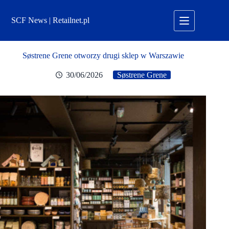
Przejdź
do
SCF News | Retailnet.pl
treści
Søstrene Grene otworzy drugi sklep w Warszawie
30/06/2026
Søstrene Grene