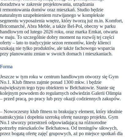
doradztwa w zakresie projektowania, urządzania
i remontowania domów oraz mieszkań. Studio będzie
naturalnym uzupełnieniem rozwijanego w kompleksie
segmentu wyposażenia wnętrz, który tworzą już m.in. Komfort,
Bricomarché, Abra Meble, a także Bel-Pol, obecny w parku
handlowym od lutego 2026 roku, oraz marka Emkat, otwarta
w maju. To szczególnie dobry moment na rozwój tej części
oferty – lato to tradycyjnie sezon remontów, kiedy klienci
szukają nie tylko produktów, ale także fachowego wsparcia
przy planowaniu zmian w swoich domach i mieszkaniach.
Forma
Jeszcze w tym roku w centrum handlowym otworzy się Gym
No.1. Klub fitness zajmie ponad 1300 mkw. i będzie
największym tego typu obiektem w Bełchatowie. Stanie się
kolejnym powodem do regularnych odwiedzin Galerii Olimpia
– przed pracą, po pracy lub przy okazji codziennych zakupów.
– Nowoczesny klub fitness to brakujący element, który idealnie
uatrakcyjnia i dopełnia szeroką ofertę naszego projektu. Gym
No.1 stworzy przestrzeń odpowiadającą na różnorodne
potrzeby mieszkańców Bełchatowa. Od treningów siłowych,
przez bogatą ofertę zajęć grupowych, aż po miejsce spotkań dla