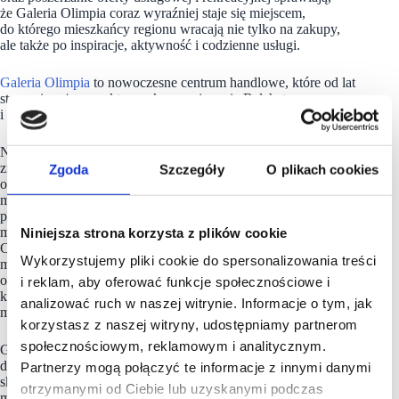
że Galeria Olimpia coraz wyraźniej staje się miejscem,
do którego mieszkańcy regionu wracają nie tylko na zakupy,
ale także po inspiracje, aktywność i codzienne usługi.
Galeria Olimpia
to nowoczesne centrum handlowe, które od lat
stanowi ważny punkt na zakupowej mapie Bełchatowa
i regionu.
Na powierzchni najmu obejmującej ponad 33 tys. mkw.
znajduje się około 80 lokali handlowych i usługowych,
Zgoda
Szczegóły
O plikach cookies
oferujących szeroki wachlarz produktów i usług, od globalnych
marek po lokalnych liderów, doskonale znanych i cenionych
przez mieszkańców. Wśród kluczowych najemców znajdują się
m.in. Rituals, H&M, Pepco, Sinsay, Ryłko, Wojas, Deichmann,
Niniejsza strona korzysta z plików cookie
CCC, a także salony jubilerskie Apart i YES. Segment
Wykorzystujemy pliki cookie do spersonalizowania treści
multimediów i elektroniki reprezentują Empik, Media Expert
oraz RTV Euro AGD. Ofertę uzupełnia hipermarket Carrefour,
i reklam, aby oferować funkcje społecznościowe i
który zapewnia kompleksowe zakupy spożywcze w jednym
analizować ruch w naszej witrynie. Informacje o tym, jak
miejscu.
korzystasz z naszej witryny, udostępniamy partnerom
społecznościowym, reklamowym i analitycznym.
Galeria Olimpia to nie tylko zakupy, to także przestrzeń
do spotkań, relaksu i aktywnego spędzania czasu. Klienci mogą
Partnerzy mogą połączyć te informacje z innymi danymi
skorzystać z różnorodnych punktów gastronomicznych,
otrzymanymi od Ciebie lub uzyskanymi podczas
m.in. McDonald’s, kina Helios oraz stref wypoczynku, co czyni