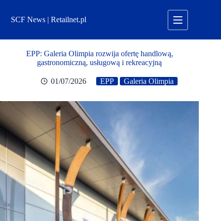
Przejdź
do
SCF News | Retailnet.pl
treści
EPP: Galeria Olimpia rozwija ofertę handlową,
gastronomiczną, usługową i rekreacyjną
01/07/2026
EPP
Galeria Olimpia