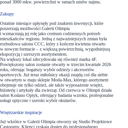
ponad 3000 mkw. powierzchni w ramach umów najmu.
Zakupy
Ostatnie miesiące upłynęły pod znakiem inwestycji, które
poszerzają możliwości Galerii Olimpia
i wzmacniają jej rolę jako centrum codziennych potrzeb
mieszkańców regionu. Jedną z najważniejszych zmian była
rozbudowa salonu CCC, który z końcem kwietnia otwarto
w nowym formacie – z większą powierzchnią, wygodniejszą
ekspozycją i szerszym asortymentem.
Na większy lokal zdecydowała się również marka 4F.
Powiększony salon zostanie otwarty w trzecim kwartale 2026
roku, oferując bogatszy wybór odzieży i akcesoriów
sportowych. Już teraz miłośnicy okazji znajdą coś dla siebie
w otwartym w maju sklepie Moda-Max, którego asortyment
obejmuje nie tylko odzież, ale także wyposażenie wnętrz,
biżuterię i artykuły dla zwierząt. Od czerwca w Olimpii działa
salon Kodano Optyk, oferujący badania wzroku, profesjonalne
usługi optyczne i szeroki wybór okularów.
Wnętrzarskie inspiracje
Już wkrótce w Galerii Olimpia otworzy się Studio Projektowe
Castoramy. Klienci zyskają dostęp do profesjonalnego