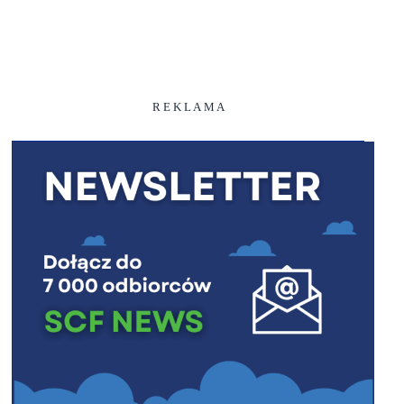
R E K L A M A