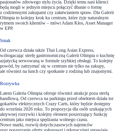
pasjonatów zdrowego stylu życia. Dzięki temu nasi klienci
będą mogli w jednym miejscu połączyć dbanie o formę
z codziennymi zakupami czy załatwianiem spraw. Dla Galerii
Olimpia to kolejny krok ku centrum, które żyje naturalnym
rytmem swoich klientów – mówi Adam Kłos, Asset Manager
w EPP.
Smak
Od czerwca działa także Thai Long Asian Express,
wzbogacając strefę gastronomiczną Galerii Olimpia o kuchnię
azjatycką serwowaną w formule szybkiej obsługi. To kolejny
powód, by zatrzymać się w centrum nie tylko na zakupy,
ale również na lunch czy spotkanie z rodziną lub znajomymi.
Rozrywka
Latem Galeria Olimpia oferuje również atrakcje poza strefą
handlową. Od czerwca na parkingu przed obiektem działa tor
gokartów elektrycznych Crazy Carts, który będzie dostępny
do września 2026 roku. To propozycja dla osób szukających
aktywnej rozrywki i kolejny element poszerzający funkcję
centrum jako miejsca spędzania wolnego czasu.
Nowe marki, rozwój dotychczasowych najemców
oraz poszerzanie oferty usługowej i rekreacyjnej sprawiają,