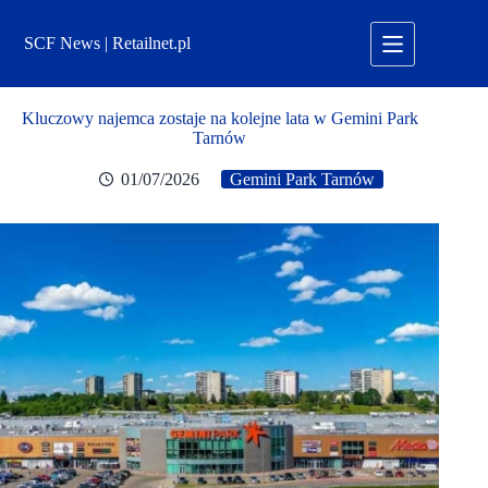
Przejdź
do
SCF News | Retailnet.pl
treści
Kluczowy najemca zostaje na kolejne lata w Gemini Park
Tarnów
01/07/2026
Gemini Park Tarnów