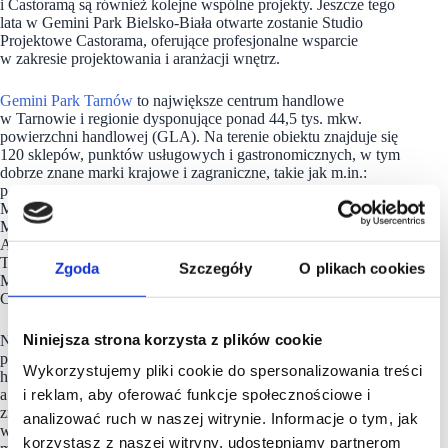
i Castoramą są również kolejne wspólne projekty. Jeszcze tego
lata w Gemini Park Bielsko-Biała otwarte zostanie Studio
Projektowe Castorama, oferujące profesjonalne wsparcie
w zakresie projektowania i aranżacji wnętrz.
Gemini Park Tarnów
to największe centrum handlowe
w Tarnowie i regionie dysponujące ponad 44,5 tys. mkw.
powierzchni handlowej (GLA). Na terenie obiektu znajduje się
120 sklepów, punktów usługowych i gastronomicznych, w tym
dobrze znane marki krajowe i zagraniczne, takie jak m.in.:
portfolio marek LPP (Reserved, Mohito, Cropp, House), TK
Maxx, Calzedonia, HalfPrice, Intimissimi, OCHNIK,
Medicine, Martes Sport, Sizeer, CCC, Deichmann, 4F, Empik,
Apart, Swiss, Wittchen, iSpot, Homla, Douglas, Rituals,
Terranova, KFC, home&you, Jysk, Castorama oraz Media
Zgoda
Szczegóły
O plikach cookies
Markt. W centrum handlowym działa także hipermarket
Carrefour.
Niniejsza strona korzysta z plików cookie
Na terenie Gemini Park Tarnów aktywnie działają także lokalni
przedsiębiorcy rozwijający tutaj swoje biznesy. Centrum
Wykorzystujemy pliki cookie do spersonalizowania treści
handlowe jest świetnie zlokalizowane i skomunikowane,
i reklam, aby oferować funkcje społecznościowe i
a także posiada ponad 1100 miejsc parkingowych dla
zmotoryzowanych klientów. Gemini aktywnie angażuje się
analizować ruch w naszej witrynie. Informacje o tym, jak
w inicjatywy społeczne, edukacyjne i kulturalne, wspierając
korzystasz z naszej witryny, udostępniamy partnerom