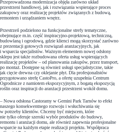
Przeprowadzona modernizacja objęła zarówno układ
przestrzeni handlowej, jak i rozwiązania wspierające proces
zakupowy oraz realizację projektów związanych z budową,
remontem i urządzaniem wnętrz.
Przestrzeń podzielono na funkcjonalne strefy tematyczne,
obejmujące m.in. część inspiracyjno-projektową, techniczną,
budowlaną i ogrodową, gdzie klienci mogą skorzystać zarówno
z prezentacji gotowych rozwiązań aranżacyjnych, jak
i wsparcia specjalistów. Ważnym elementem nowej odsłony
sklepu jest także rozbudowana oferta usług wspierających
realizację projektów – od planowania zakupów, przez transport,
po montaż. Dostępne są również usługi specjalistyczne, takie
jak cięcie drewna czy oklejanie płyt. Dla profesjonalistów
przygotowano strefę CastoPro, a ofertę uzupełnia Centrum
Ogrodnicze z namiotem ekspozycyjnym, z bogatą ekspozycją
roślin oraz inspiracji do aranżacji przestrzeni wokół domu.
– Nowa odsłona Castoramy w Gemini Park Tarnów to efekt
naszego konsekwentnego rozwoju i wsłuchiwania się
w potrzeby klientów. Chcemy być miejscem, które
nie tylko oferuje szeroki wybór produktów do budowy,
remontu i aranżacji domu, ale również zapewnia profesjonalne
wsparcie na każdym etapie realizacji projektu. Współpraca