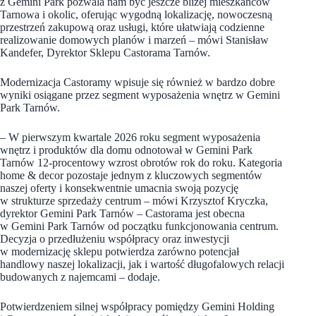
z Gemini Park pozwala nam być jeszcze bliżej mieszkańców
Tarnowa i okolic, oferując wygodną lokalizację, nowoczesną
przestrzeń zakupową oraz usługi, które ułatwiają codzienne
realizowanie domowych planów i marzeń – mówi Stanisław
Kandefer, Dyrektor Sklepu Castorama Tarnów.
Modernizacja Castoramy wpisuje się również w bardzo dobre
wyniki osiągane przez segment wyposażenia wnętrz w Gemini
Park Tarnów.
– W pierwszym kwartale 2026 roku segment wyposażenia
wnętrz i produktów dla domu odnotował w Gemini Park
Tarnów 12-procentowy wzrost obrotów rok do roku. Kategoria
home & decor pozostaje jednym z kluczowych segmentów
naszej oferty i konsekwentnie umacnia swoją pozycję
w strukturze sprzedaży centrum – mówi Krzysztof Kryczka,
dyrektor Gemini Park Tarnów – Castorama jest obecna
w Gemini Park Tarnów od początku funkcjonowania centrum.
Decyzja o przedłużeniu współpracy oraz inwestycji
w modernizację sklepu potwierdza zarówno potencjał
handlowy naszej lokalizacji, jak i wartość długofalowych relacji
budowanych z najemcami – dodaje.
Potwierdzeniem silnej współpracy pomiędzy Gemini Holding