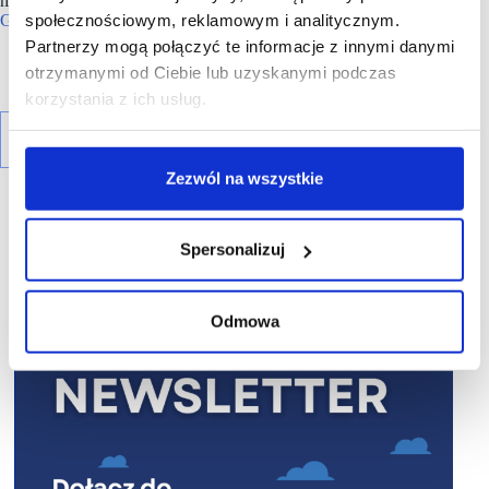
m.in. lokalne wydarzenia i kampanie. Właścicielem obiektu jest
społecznościowym, reklamowym i analitycznym.
Gemini Holding Sp. z o.o.
Partnerzy mogą połączyć te informacje z innymi danymi
otrzymanymi od Ciebie lub uzyskanymi podczas
korzystania z ich usług.
Zezwól na wszystkie
Spersonalizuj
R E K L A M A
Odmowa