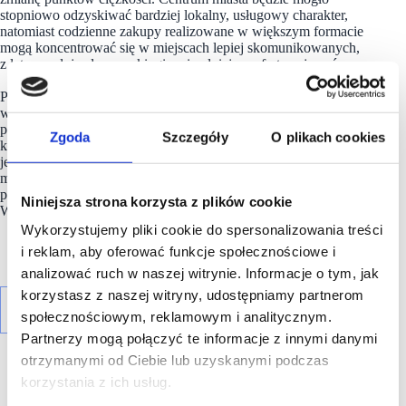
stopniowo odzyskiwać bardziej lokalny, usługowy charakter,
natomiast codzienne zakupy realizowane w większym formacie
mogą koncentrować się w miejscach lepiej skomunikowanych,
z łatwym dojazdem, parkingiem i pełniejszą ofertą najemców.
Park handlowy
RSB Real Estate
w Lipnie wpisuje się właśnie
w ten kierunek. To projekt realizowany z myślą o obecnym
potencjale miasta, ale również o przyszłym układzie
Zgoda
Szczegóły
O plikach cookies
komunikacyjnym i handlowym. Inwestycja ma szansę stać się
jednym z głównych punktów codziennych zakupów dla
mieszkańców Lipna, okolicznych miejscowości oraz klientów
poruszających się trasą DK10.
Niniejsza strona korzysta z plików cookie
Wielkie otwarcie jest zaplanowane na II kwartał 2027 roku.
Wykorzystujemy pliki cookie do spersonalizowania treści
i reklam, aby oferować funkcje społecznościowe i
analizować ruch w naszej witrynie. Informacje o tym, jak
korzystasz z naszej witryny, udostępniamy partnerom
społecznościowym, reklamowym i analitycznym.
Partnerzy mogą połączyć te informacje z innymi danymi
otrzymanymi od Ciebie lub uzyskanymi podczas
korzystania z ich usług.