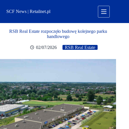
Przejdź
do
SCF News | Retailnet.pl
treści
RSB Real Estate rozpoczęło budowę kolejnego parku
handlowego
02/07/2026
RSB Real Estate