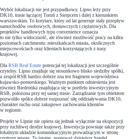
Wybór lokalizacji nie jest przypadkowy. Lipno leży przy
DK10, trasie łączącej Toruń z Sierpcem i dalej z kierunkiem
warszawskim. To korytarz, który od lat generuje stały przepływ
samochodów osobowych, dostawczych i ciężarowych. Dla
projektów handlowych typu convenience oznacza
to nie tylko widoczność, ale również możliwość pracy na kilku
poziomach catchmentu: mieszkańcach miasta, okolicznych
miejscowościach oraz klientach korzystających z trasy
krajowej.
Dla
RSB Real Estate
potencjał tej lokalizacji jest szczególnie
czytelny. Lipno znajduje się stosunkowo blisko siedziby spółki,
a zespół RSB bardzo dobrze zna ten fragment województwa
kujawsko-pomorskiego. Ważnym punktem odniesienia jest
również Biedronka znajdująca się w portfelu inwestycyjnym
RSB, położona przy tej samej trasie. Zarządzanie tym obiektem
pozwoliło spółce dobrze rozpoznać siłę oddziaływania DK10,
charakter ruchu oraz zakupowe zachowania klientów
w regionie.
Projekt w Lipnie nie opiera się jednak wyłącznie na ekspozycji
przy ruchliwej drodze krajowej. Inwestycja powstaje także przy
lokalnym układzie komunikacyjnym prowadzącym w stronę
centrum miasta. To istotne, ponieważ dzisiejszy handel