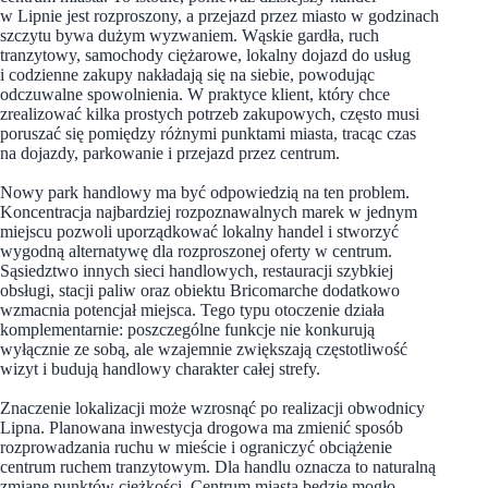
w Lipnie jest rozproszony, a przejazd przez miasto w godzinach
szczytu bywa dużym wyzwaniem. Wąskie gardła, ruch
tranzytowy, samochody ciężarowe, lokalny dojazd do usług
i codzienne zakupy nakładają się na siebie, powodując
odczuwalne spowolnienia. W praktyce klient, który chce
zrealizować kilka prostych potrzeb zakupowych, często musi
poruszać się pomiędzy różnymi punktami miasta, tracąc czas
na dojazdy, parkowanie i przejazd przez centrum.
Nowy park handlowy ma być odpowiedzią na ten problem.
Koncentracja najbardziej rozpoznawalnych marek w jednym
miejscu pozwoli uporządkować lokalny handel i stworzyć
wygodną alternatywę dla rozproszonej oferty w centrum.
Sąsiedztwo innych sieci handlowych, restauracji szybkiej
obsługi, stacji paliw oraz obiektu Bricomarche dodatkowo
wzmacnia potencjał miejsca. Tego typu otoczenie działa
komplementarnie: poszczególne funkcje nie konkurują
wyłącznie ze sobą, ale wzajemnie zwiększają częstotliwość
wizyt i budują handlowy charakter całej strefy.
Znaczenie lokalizacji może wzrosnąć po realizacji obwodnicy
Lipna. Planowana inwestycja drogowa ma zmienić sposób
rozprowadzania ruchu w mieście i ograniczyć obciążenie
centrum ruchem tranzytowym. Dla handlu oznacza to naturalną
zmianę punktów ciężkości. Centrum miasta będzie mogło