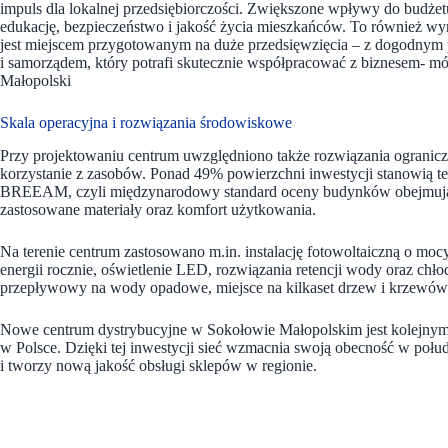
impuls dla lokalnej przedsiębiorczości. Zwiększone wpływy do budże
edukację, bezpieczeństwo i jakość życia mieszkańców. To również wy
jest miejscem przygotowanym na duże przedsięwzięcia – z dogodnym p
i samorządem, który potrafi skutecznie współpracować z biznesem- 
Małopolski
Skala operacyjna i rozwiązania środowiskowe
Przy projektowaniu centrum uwzględniono także rozwiązania ogranicz
korzystanie z zasobów. Ponad 49% powierzchni inwestycji stanowią ter
BREEAM, czyli międzynarodowy standard oceny budynków obejmujący
zastosowane materiały oraz komfort użytkowania.
Na terenie centrum zastosowano m.in. instalację fotowoltaiczną o 
energii rocznie, oświetlenie LED, rozwiązania retencji wody oraz ch
przepływowy na wody opadowe, miejsce na kilkaset drzew i krzewów 
Nowe centrum dystrybucyjne w Sokołowie Małopolskim jest kolejnym
w Polsce. Dzięki tej inwestycji sieć wzmacnia swoją obecność w poł
i tworzy nową jakość obsługi sklepów w regionie.