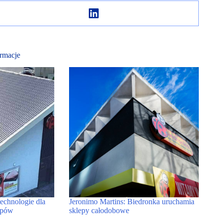
rmacje
echnologie dla
Jeronimo Martins: Biedronka uruchamia
epów
sklepy całodobowe