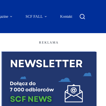
azine
SCF FALL
Kontakt
R E K L A M A