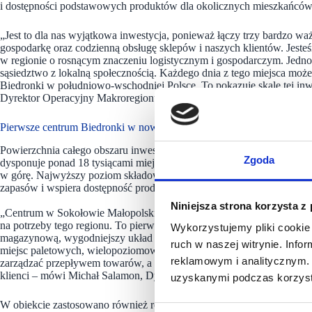
i dostępności podstawowych produktów dla okolicznych mieszkańców
„Jest to dla nas wyjątkowa inwestycja, ponieważ łączy trzy bardzo wa
gospodarkę oraz codzienną obsługę sklepów i naszych klientów. Jes
w regionie o rosnącym znaczeniu logistycznym i gospodarczym. Jedno
sąsiedztwo z lokalną społecznością. Każdego dnia z tego miejsca może
Biedronki w południowo-wschodniej Polsce. To pokazuje skalę tej inwe
Dyrektor Operacyjny Makroregionu w sieci
Biedronka.
Pierwsze centrum Biedronki w nowym standardzie
Powierzchnia całego obszaru inwestycji wynosi 214 813 m², z czego
Zgoda
dysponuje ponad 18 tysiącami miejsc paletowych, a towary mogą być 
w górę. Najwyższy poziom składowania znajduje się na wysokości p
zapasów i wspiera dostępność produktów w sklepach.
Niniejsza strona korzysta z
„Centrum w Sokołowie Małopolskim zostało zaprojektowane z myślą o 
na potrzeby tego regionu. To pierwszy obiekt w naszej sieci zbudowa
Wykorzystujemy pliki cookie 
magazynową, wygodniejszy układ dla transportu i rozwiązania usprawn
ruch w naszej witrynie. Inf
miejsc paletowych, wielopoziomowemu składowaniu i dedykowanym b
reklamowym i analitycznym. 
zarządzać przepływem towarów, a tym samym sprawniej dostarczać pro
klienci – mówi Michał Salamon, Dyrektor Centrum Dystrybucyjnego s
uzyskanymi podczas korzysta
W obiekcie zastosowano również rozwiązania usprawniające ruch na