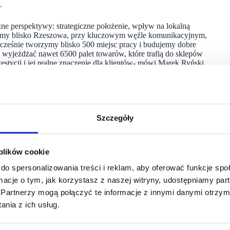
.
żne perspektywy: strategiczne położenie, wpływ na lokalną
teśmy blisko Rzeszowa, przy kluczowym węźle komunikacyjnym,
cześnie tworzymy blisko 500 miejsc pracy i budujemy dobre
 wyjeżdżać nawet 6500 palet towarów, które trafią do sklepów
stycji i jej realne znaczenie dla klientów- mówi Marek Ryński,
 27 163 m² stanowi powierzchnia magazynowa. Obiekt
Szczegóły
składowane na poziomie podłogi oraz na czterech poziomach
onad 10 metrów, co zwiększa możliwości utrzymywania
 plików cookie
tym, aby szybko, precyzyjnie i w dużej skali odpowiadać
ny według nowego standardu, który łączy większą powierzchnię
do spersonalizowania treści i reklam, aby oferować funkcje sp
iające codzienną obsługę sklepów. Dzięki blisko 20 tysiącom
ormacje o tym, jak korzystasz z naszej witryny, udostępniamy p
ramom dla dostawców oraz floty Biedronki możemy lepiej
Partnerzy mogą połączyć te informacje z innymi danymi otrzym
dukty do sklepów, z których każdego dnia korzystają nasi
ieci
Biedronka
w Sokołowie Małopolskim
nia z ich usług.
 terenie centrum, w tym dedykowane bramy wjazdowe dla