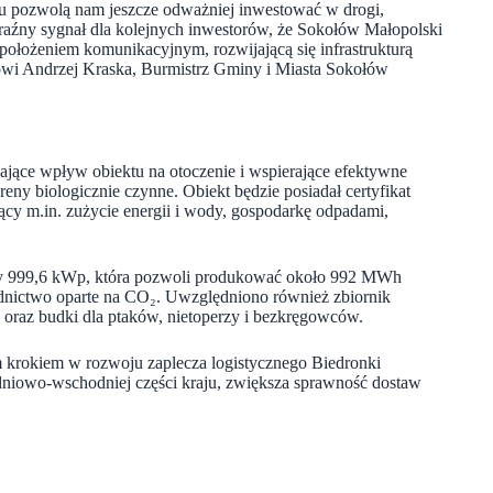
tu pozwolą nam jeszcze odważniej inwestować w drogi,
raźny sygnał dla kolejnych inwestorów, że Sokołów Małopolski
ołożeniem komunikacyjnym, rozwijającą się infrastrukturą
mówi Andrzej Kraska, Burmistrz Gminy i Miasta Sokołów
ające wpływ obiektu na otoczenie i wspierające efektywne
eny biologicznie czynne. Obiekt będzie posiadał certyfikat
 m.in. zużycie energii i wody, gospodarkę odpadami,
mocy 999,6 kWp, która pozwoli produkować około 992 MWh
łodnictwo oparte na CO₂. Uwzględniono również zbiornik
oraz budki dla ptaków, nietoperzy i bezkręgowców.
 krokiem w rozwoju zaplecza logistycznego Biedronki
udniowo-wschodniej części kraju, zwiększa sprawność dostaw