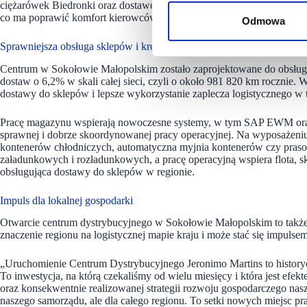
ciężarówek Biedronki oraz dostawców. Przed bramą wjazdową przyg
co ma poprawić komfort kierowców oczekujących na wjazd lub wyjazd
Odmowa
Sprawniejsza obsługa sklepów i krótsze trasy dostaw
Centrum w Sokołowie Małopolskim zostało zaprojektowane do obsługi r
dostaw o 6,2% w skali całej sieci, czyli o około 981 820 km rocznie. 
dostawy do sklepów i lepsze wykorzystanie zaplecza logistycznego w te
Pracę magazynu wspierają nowoczesne systemy, w tym SAP EWM oraz 
sprawnej i dobrze skoordynowanej pracy operacyjnej. Na wyposażeniu
kontenerów chłodniczych, automatyczna myjnia kontenerów czy praso
załadunkowych i rozładunkowych, a pracę operacyjną wspiera flota, s
obsługująca dostawy do sklepów w regionie.
Impuls dla lokalnej gospodarki
Otwarcie centrum dystrybucyjnego w Sokołowie Małopolskim to także 
znaczenie regionu na logistycznej mapie kraju i może stać się impulsem
„Uruchomienie Centrum Dystrybucyjnego Jeronimo Martins to histor
To inwestycja, na którą czekaliśmy od wielu miesięcy i która jest ef
oraz konsekwentnie realizowanej strategii rozwoju gospodarczego nas
naszego samorządu, ale dla całego regionu. To setki nowych miejsc p