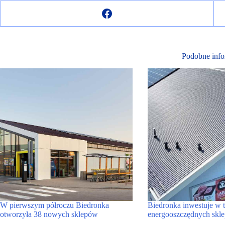
Podobne info
W pierwszym półroczu Biedronka
Biedronka inwestuje w t
otworzyła 38 nowych sklepów
energooszczędnych skl