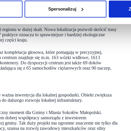
otowano 39 miejsc parkingowych dla dostawców,
 z obiektu.
Spersonalizuj
Z
egionu w dużej skali. Nowa lokalizacja pozwoli skrócić trasy
W praktyce oznacza to sprawniejsze i bardziej ekologiczne
j części kraju.
kompletacja głosowa, które pomagają w precyzyjnej,
 centrum znajduje się m.in. 163 wózki widłowe, 1613
kontenery. Do dyspozycji centrum jest także 69 doków
kładająca się z 65 samochodów ciężarowych oraz 90 naczep,
ważna inwestycja dla lokalnej gospodarki. Obiekt zwiększa
 do dalszego rozwoju lokalnej infrastruktury.
yczny moment dla Gminy i Miasta Sokołów Małopolski.
ektem dobrej współpracy samorządu z inwestorem
zej gminy. Tak duży projekt ma ogromne znaczenie nie tylko dla
racy, szansa na rozwój zawodowy mieszkańców oraz silny