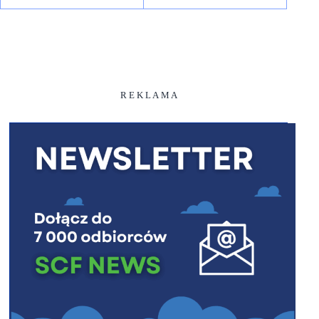
R E K L A M A