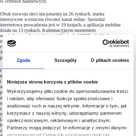
w centrach handlowych.
Obok rozwoju sieci stacjonarnej na 26 rynkach, marka
intensywnie wzmacnia również kanał online. Sprzedaż
internetowa prowadzona jest w 19 krajach, a aplikacja mobilna
działa na 13 rynkach. Kulminacyjnym momentem
w międzynarodowej ekspansji Sinsay był 2025 rok, kiedy
marka otworzyła ponad 900 salonów i debiutowała na nowych
rynkach Europy – m.in. w Kosowie, Albanii i Mołdawii.
Jednocześnie wyraźnie poszerzyła zasięg geograficzny o rynki
położone w Azji – Azerbejdżan, Uzbekistan i Gruzję.
Zgoda
Szczegóły
O plikach cookies
Otwarcie 33. sklepu Sinsay w Uzbekistanie oraz 2500. salonu
marki na świecie potwierdza silny popyt na ofertę sieci
i zaufanie klientów, a jednocześnie stanowi kolejny krok
Niniejsza strona korzysta z plików cookie
w realizacji ambitnych planów rozwojowych. Do 2028 r. marka
Wykorzystujemy pliki cookie do spersonalizowania treści
planuje otwieranie około 750 nowych sklepów rocznie,
a od 2029 r. utrzymanie tempa ekspansji na poziomie 300-350
i reklam, aby oferować funkcje społecznościowe i
salonów. Równolegle Grupa zakłada wzrost sprzedaży e-
analizować ruch w naszej witrynie. Informacje o tym, jak
commerce o 15-20 proc. rocznie, wspierany wejściem na nowe
korzystasz z naszej witryny, udostępniamy partnerom
rynki, rozwojem rozwiązań omnichannel i marketplace. Dla
LPP oznacza to dalsze zwiększanie skali międzynarodowego
społecznościowym, reklamowym i analitycznym.
biznesu, wzmacnianie dywersyfikacji geograficznej
Partnerzy mogą połączyć te informacje z innymi danymi
oraz umacnianie pozycji jednego z najbardziej aktywnych
otrzymanymi od Ciebie lub uzyskanymi podczas
detalistów wywodzących się z Europy Środkowo-Wschodniej.