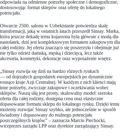
odpowiada na odmienne potrzeby społeczne i demograficzne,
dostosowując format sklepów oraz ofertę do lokalnego
potencjału.
Otwarcie 2500. salonu w Uzbekistanie potwierdza skalę
transformacji, jaką w ostatnich latach przeszedł Sinsay. Marka,
która jeszcze dekadę temu kojarzona była głównie z modą dla
nastolatek, dziś jest kompleksowym formatem zakupowym dla
całej rodziny. Jej oferta znacząco się poszerzyła i obejmuje już
nie tylko odzież damską, męską i dziecięcą, lecz także
akcesoria, kosmetyki, dekoracje oraz wyposażenie wnętrz.
„Sinsay rozwija się dziś na bardzo różnych rynkach
— od dojrzałych gospodarek europejskich po dynamicznie
rosnące kraje Azji Centralnej. W każdym z nich klienci mają
inne potrzeby, zwyczaje zakupowe i oczekiwania wobec
sklepów. Naszą siłą jest prosty, skalowalny model: szeroka
oferta dla całej rodziny, dostępna cena oraz elastyczne
dopasowanie formatu sklepu do lokalnego rynku. Dzięki temu
możemy rozwijać Sinsay szybko, ale jednocześnie w sposób
świadomy i dopasowany do realnego potencjału
poszczególnych krajów” – zaznacza Marcin Piechocki,
wiceprezes zarządu LPP oraz dyrektor zarządzający Sinsay.