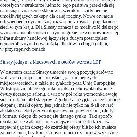
dorosłych w strukturze ludności tego państwa przekłada się
na rosnące znaczenie sklepów o szerokim asortymencie,
umożliwiających zakupy dla całej rodziny. Nowe otwarcie
odzwierciedla dynamiczny rozwój oraz rosnącą popularność
sieci w tym kraju. Dla Sinsay oznacza to możliwość dalszego
wzmacniania obecności na rynku, gdzie rozwój nowoczesnej
infrastruktury handlowej łączy się z dużym potencjałem
demograficznym i otwartością klientów na bogatą ofertę
w przystępnych cenach.
Sinsay jednym z kluczowych motorów wzrostu LPP
W ostatnim czasie Sinsay umacnia swoją pozycję zarówno
w dużych europejskich miastach, jak i mniejszych
miejscowościach, a także na rynkach poza Unią Europejską.
W listopadzie ubiegłego roku marka celebrowała otwarcie
dwutysięcznego salonu, a więc w pół roku wzmocniła swoją
sieć o kolejne 500 sklepów. Zgodnie z przyjętą strategią model
ekspansji marki oparty jest jednak nie tylko na skali otwarć,
ale także na elastycznym dopasowaniu powierzchni, oferty
i formatu sklepu do potencjału danego rynku. Taki sposób
działania pozwala na skuteczniejsze dotarcie do klientów,
zapewniając im dostęp do szerokiej oferty blisko ich miejsca
zamieszkania, bez konieczności robienia zakupów wyłącznie