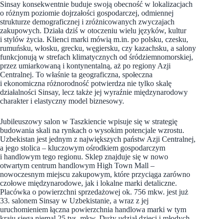
Sinsay konsekwentnie buduje swoją obecność w lokalizacjach
o różnym poziomie dojrzałości gospodarczej, odmiennej
strukturze demograficznej i zróżnicowanych zwyczajach
zakupowych. Działa dziś w otoczeniu wielu języków, kultur
i stylów życia. Klienci marki mówią m.in. po polsku, czesku,
rumuńsku, włosku, grecku, węgiersku, czy kazachsku, a salony
funkcjonują w strefach klimatycznych od śródziemnomorskiej,
przez umiarkowaną i kontynentalną, aż po regiony Azji
Centralnej. To właśnie ta geograficzna, społeczna
i ekonomiczna różnorodność potwierdza nie tylko skalę
działalności Sinsay, lecz także jej wyraźnie międzynarodowy
charakter i elastyczny model biznesowy.
Jubileuszowy salon w Taszkiencie wpisuje się w strategię
budowania skali na rynkach o wysokim potencjale wzrostu.
Uzbekistan jest jednym z największych państw Azji Centralnej,
a jego stolica – kluczowym ośrodkiem gospodarczym
i handlowym tego regionu. Sklep znajduje się w nowo
otwartym centrum handlowym High Town Mall –
nowoczesnym miejscu zakupowym, które przyciąga zarówno
czołowe międzynarodowe, jak i lokalne marki detaliczne.
Placówka o powierzchni sprzedażowej ok. 756 mkw. jest już
33. salonem Sinsay w Uzbekistanie, a wraz z jej
uruchomieniem łączna powierzchnia handlowa marki w tym
kraju sięga niemal 25 tys. mkw. Duży udział dzieci i młodych