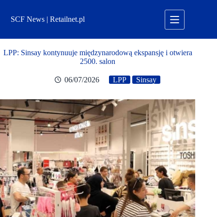
Przejdź
do
SCF News | Retailnet.pl
treści
LPP: Sinsay kontynuuje międzynarodową ekspansję i otwiera
2500. salon
06/07/2026
LPP
Sinsay