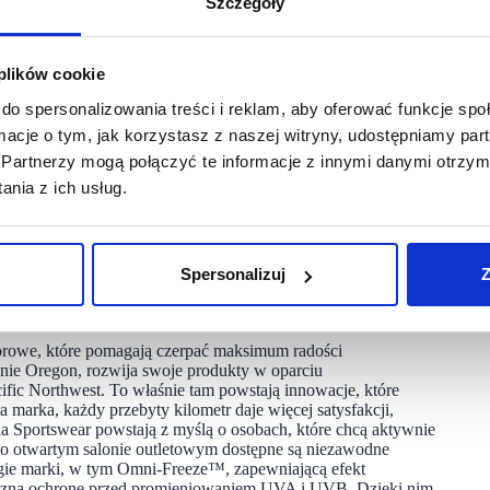
Szczegóły
rozwijać markę Columbia Sportswear w Polsce. Świadczy
 plików cookie
ie miłośnikom aktywności na świeżym powietrzu inspirujących
e poszerzanie naszej obecności i dotarcie do jeszcze większej
do spersonalizowania treści i reklam, aby oferować funkcje sp
bia Sportswear Marcel Misere, dyrektor ds. sprzedaży
ormacje o tym, jak korzystasz z naszej witryny, udostępniamy p
Partnerzy mogą połączyć te informacje z innymi danymi otrzym
równo naszego centrum, jak i marki Columbia: sprawiać,
nia z ich usług.
otwarty sklep, to przestrzeń stworzona z myślą o osobach,
iezależnie od poziomu zaawansowania czy rodzaju
dżają po odzież i akcesoria outdoorowe. To bardzo mocna
 dołączył do nas znany na całym świecie brand Columbia,
Spersonalizuj
Z
a Katarzyna Ciemińska, Centre Manager Designer Outlet
oorowe, które pomagają czerpać maksimum radości
anie Oregon, rozwija swoje produkty w oparciu
c Northwest. To właśnie tam powstają innowacje, które
 marka, każdy przebyty kilometr daje więcej satysfakcji,
 Sportswear powstają z myślą o osobach, które chcą aktywnie
wo otwartym salonie outletowym dostępne są niezawodne
ogie marki, w tym Omni-Freeze™, zapewniającą efekt
eczną ochronę przed promieniowaniem UVA i UVB. Dzięki nim