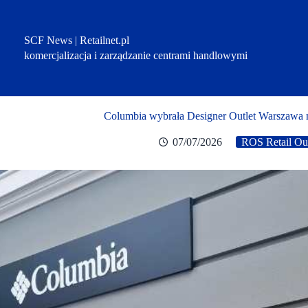
Przejdź
do
treści
SCF News | Retailnet.pl
komercjalizacja i zarządzanie centrami handlowymi
Columbia wybrała Designer Outlet Warszawa n
07/07/2026
ROS Retail Ou