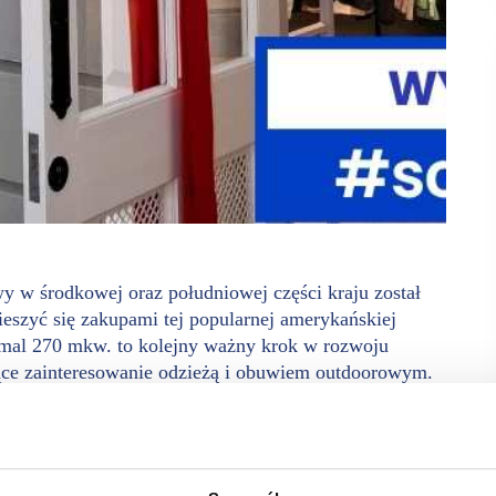
wy w środkowej oraz południowej części kraju został
eszyć się zakupami tej popularnej amerykańskiej
emal 270 mkw. to kolejny ważny krok w rozwoju
nące zainteresowanie odzieżą i obuwiem outdoorowym.
fall.
ów dla kobiet i mężczyzn, przeznaczonych zarówno na górskie
świeżym powietrzu, a to wszystko w atrakcyjnej ofercie