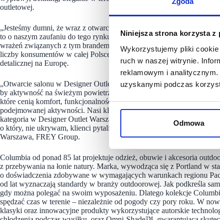
Zgoda
outletowej.
„Jesteśmy dumni, że wraz z otwarciem nowego sklepu możemy dalej 
Niniejsza strona korzysta z
to o naszym zaufaniu do tego rynku oraz zaangażowaniu w zapewnian
wrażeń związanych z tym brandem. Z niecierpliwością czekamy na dalsz
Wykorzystujemy pliki cookie 
liczby konsumentów w całej Polsce” – zaznaczył przedstawiciel Colum
ruch w naszej witrynie. Inf
detalicznej na Europę.
reklamowym i analitycznym. 
„Otwarcie salonu w Designer Outlet Warszawa wpisuje się w misję za
uzyskanymi podczas korzysta
by aktywność na świeżym powietrzu była dostępna dla każdego. Nowo 
które cenią komfort, funkcjonalność oraz niezawodność produktów, n
podejmowanej aktywności. Nasi klienci od lat właśnie do nas przyjeż
kategoria w Designer Outlet Warszawa i tym bardziej cieszymy się, że
Odmowa
o który, nie ukrywam, klienci pytali już od dłuższego czasu” – dodał
Warszawa, FREY Group.
Columbia od ponad 85 lat projektuje odzież, obuwie i akcesoria outd
z przebywania na łonie natury. Marka, wywodząca się z Portland w st
o doświadczenia zdobywane w wymagających warunkach regionu Pacifi
od lat wyznaczają standardy w branży outdoorowej. Jak podkreśla sama
gdy można polegać na swoim wyposażeniu. Dlatego kolekcje Columbia
spędzać czas w terenie – niezależnie od pogody czy pory roku. W no
klasyki oraz innowacyjne produkty wykorzystujące autorskie technol
chłodzenia podczas wysiłku, oraz Omni-Shade™, gwarantującą skut