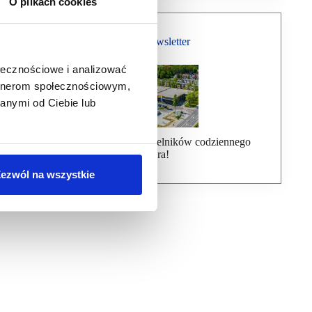
O plikach cookies
Bezpłatny Newsletter
ołecznościowe i analizować
artnerom społecznościowym,
anymi od Ciebie lub
Dołącz do ponad 7000 czytelników codziennego
newslettera!
ezwól na wszystkie