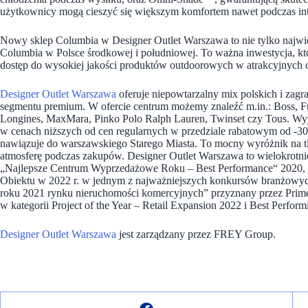
użytkownicy mogą cieszyć się większym komfortem nawet podczas in
Nowy sklep Columbia w Designer Outlet Warszawa to nie tylko najwięk
Columbia w Polsce środkowej i południowej. To ważna inwestycja, kt
dostęp do wysokiej jakości produktów outdoorowych w atrakcyjnych 
Designer Outlet Warszawa
oferuje niepowtarzalny mix polskich i za
segmentu premium. W ofercie centrum możemy znaleźć m.in.: Boss
Longines, MaxMara, Pinko Polo Ralph Lauren, Twinset czy Tous. Wy
w cenach niższych od cen regularnych w przedziale rabatowym od -3
nawiązuje do warszawskiego Starego Miasta. To mocny wyróżnik na 
atmosferę podczas zakupów. Designer Outlet Warszawa to wielokrotnie
„Najlepsze Centrum Wyprzedażowe Roku – Best Performance“ 2020, 
Obiektu w 2022 r. w jednym z najważniejszych konkursów branżowyc
roku 2021 rynku nieruchomości komercyjnych” przyznany przez Prime
w kategorii Project of the Year – Retail Expansion 2022 i Best Perfor
Designer Outlet Warszawa
jest zarządzany przez FREY Group.