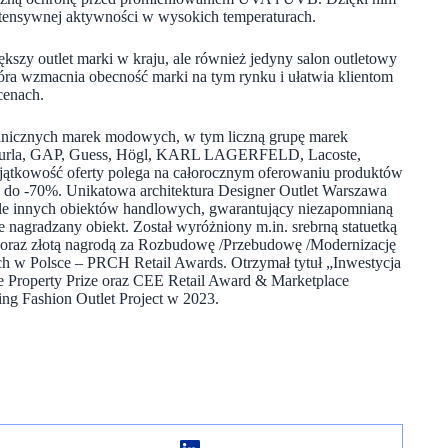
tensywnej aktywności w wysokich temperaturach.
szy outlet marki w kraju, ale również jedyny salon outletowy
óra wzmacnia obecność marki na tym rynku i ułatwia klientom
cenach.
granicznych marek modowych, w tym liczną grupę marek
, Furla, GAP, Guess, Högl, KARL LAGERFELD, Lacoste,
jątkowość oferty polega na całorocznym oferowaniu produktów
0 do -70%. Unikatowa architektura Designer Outlet Warszawa
tle innych obiektów handlowych, gwarantujący niezapomnianą
 nagradzany obiekt. Został wyróżniony m.in. srebrną statuetką
oraz złotą nagrodą za Rozbudowę /Przebudowę /Modernizację
h w Polsce – PRCH Retail Awards. Otrzymał tytuł „Inwestycja
 Property Prize oraz CEE Retail Award & Marketplace
ming Fashion Outlet Project w 2023.