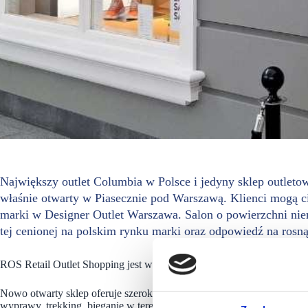
Największy outlet Columbia w Polsce i jedyny sklep outleto
właśnie otwarty w Piasecznie pod Warszawą. Klienci mogą ci
marki w Designer Outlet Warszawa. Salon o powierzchni ni
tej cenionej na polskim rynku marki oraz odpowiedź na ros
ROS Retail Outlet Shopping jest w gronie wystawców targów #scf2026
Nowo otwarty sklep oferuje szeroki wybór odzieży, obuwia i akcesori
wyprawy, trekking, bieganie w terenie, jak i codzienne aktywności na 