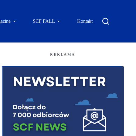
azine
SCF FALL
Kontakt
R E K L A M A