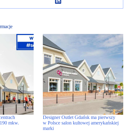
rmacje
centrach
Designer Outlet Gdańsk ma pierwszy
 1190 mkw.
w Polsce salon kultowej amerykańskiej
marki