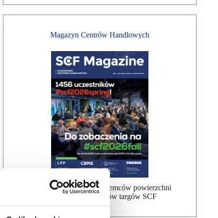
Magazyn Centrów Handlowych
Bezpłatna wysyłka dla najemców powierzchni
handlowej, uczestników targów SCF