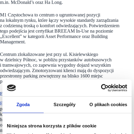
m.in. McDonald’s oraz Ha Long.
M1 Częstochowa to centrum o ugruntowanej pozycji
na lokalnym rynku, które łączy wysokie standardy zarządzania
z codzienną troską o komfort odwiedzających. Potwierdzeniem
tego podejścia jest certyfikat BREEAM In-Use na poziomie
„Excellent” w kategorii Asset Performance oraz Building
Management.
Centrum zlokalizowane jest przy ul. Kisielewskiego
w dzielnicy Północ, w pobliżu przystanków autobusowych
i tramwajowych, co zapewnia wygodny dojazd wszystkim
odwiedzającym. Zmotoryzowani klienci mają do dyspozycji
przestronny parking zewnętrzny na blisko 1600 miejsc
postojowych oraz samoobsługową stację paliw.
EPP ma w portfolio 27 obiektów handlowych
EPP
jest największym zarządcą centrów handlowych w Polsce
Zgoda
Szczegóły
O plikach cookies
pod względem powierzchni najmu (GLA). Portfel,
którym zarządzamy, obejmuje 33 projekty (27 obiektów
handlowych i 6 kompleksów biurowych) o łącznej wartości
około 2,9 miliardów euro i powierzchni najmu wynoszącej 1,2
Niniejsza strona korzysta z plików cookie
miliona metrów kwadratowych. Nieruchomości