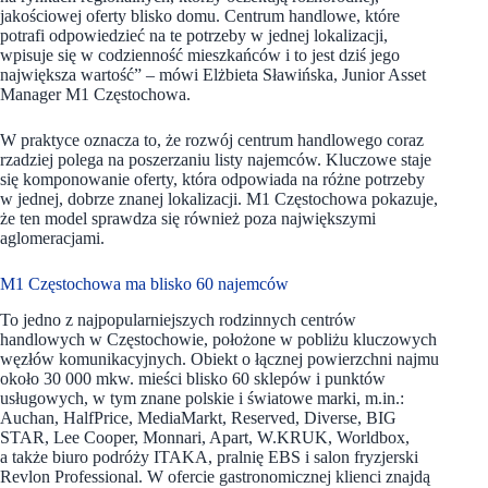
jakościowej oferty blisko domu. Centrum handlowe, które
potrafi odpowiedzieć na te potrzeby w jednej lokalizacji,
wpisuje się w codzienność mieszkańców i to jest dziś jego
największa wartość” – mówi Elżbieta Sławińska, Junior Asset
Manager M1 Częstochowa.
W praktyce oznacza to, że rozwój centrum handlowego coraz
rzadziej polega na poszerzaniu listy najemców. Kluczowe staje
się komponowanie oferty, która odpowiada na różne potrzeby
w jednej, dobrze znanej lokalizacji. M1 Częstochowa pokazuje,
że ten model sprawdza się również poza największymi
aglomeracjami.
M1 Częstochowa ma blisko 60 najemców
To jedno z najpopularniejszych rodzinnych centrów
handlowych w Częstochowie, położone w pobliżu kluczowych
węzłów komunikacyjnych. Obiekt o łącznej powierzchni najmu
około 30 000 mkw. mieści blisko 60 sklepów i punktów
usługowych, w tym znane polskie i światowe marki, m.in.:
Auchan, HalfPrice, MediaMarkt, Reserved, Diverse, BIG
STAR, Lee Cooper, Monnari, Apart, W.KRUK, Worldbox,
a także biuro podróży ITAKA, pralnię EBS i salon fryzjerski
Revlon Professional. W ofercie gastronomicznej klienci znajdą