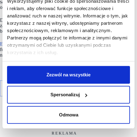
Wykorzystujemy pliki cookie do spersonalizowania treści
są zlokalizowane w najbardziej atrakcyjnych polskich miastach
o największym popycie konsumenckim i potencjale wzrostu.
i reklam, aby oferować funkcje społecznościowe i
analizować ruch w naszej witrynie. Informacje o tym, jak
Dąży do dostarczenia najemcom atrakcyjnej i innowacyjnie
korzystasz z naszej witryny, udostępniamy partnerom
zarządzanej powierzchni, wspierając w ten sposób rozwój ich
społecznościowym, reklamowym i analitycznym.
biznesu.
Partnerzy mogą połączyć te informacje z innymi danymi
EPP
należy do Redefine Properties, drugiego największego
otrzymanymi od Ciebie lub uzyskanymi podczas
funduszu inwestującego w nieruchomości (REIT) notowanego
korzystania z ich usług.
na giełdzie w Johannesburgu (JSE).
Zezwól na wszystkie
Spersonalizuj
Odmowa
R E K L A M A