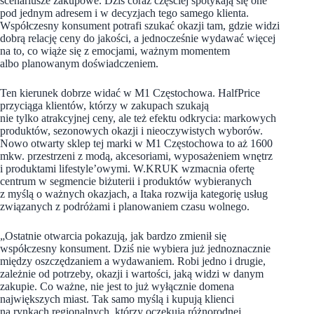
scenariusze zakupowe. Dziś coraz częściej spotykają się one
pod jednym adresem i w decyzjach tego samego klienta.
Współczesny konsument potrafi szukać okazji tam, gdzie widzi
dobrą relację ceny do jakości, a jednocześnie wydawać więcej
na to, co wiąże się z emocjami, ważnym momentem
albo planowanym doświadczeniem.
Ten kierunek dobrze widać w M1 Częstochowa. HalfPrice
przyciąga klientów, którzy w zakupach szukają
nie tylko atrakcyjnej ceny, ale też efektu odkrycia: markowych
produktów, sezonowych okazji i nieoczywistych wyborów.
Nowo otwarty sklep tej marki w M1 Częstochowa to aż 1600
mkw. przestrzeni z modą, akcesoriami, wyposażeniem wnętrz
i produktami lifestyle’owymi. W.KRUK wzmacnia ofertę
centrum w segmencie biżuterii i produktów wybieranych
z myślą o ważnych okazjach, a Itaka rozwija kategorię usług
związanych z podróżami i planowaniem czasu wolnego.
„Ostatnie otwarcia pokazują, jak bardzo zmienił się
współczesny konsument. Dziś nie wybiera już jednoznacznie
między oszczędzaniem a wydawaniem. Robi jedno i drugie,
zależnie od potrzeby, okazji i wartości, jaką widzi w danym
zakupie. Co ważne, nie jest to już wyłącznie domena
największych miast. Tak samo myślą i kupują klienci
na rynkach regionalnych, którzy oczekują różnorodnej,