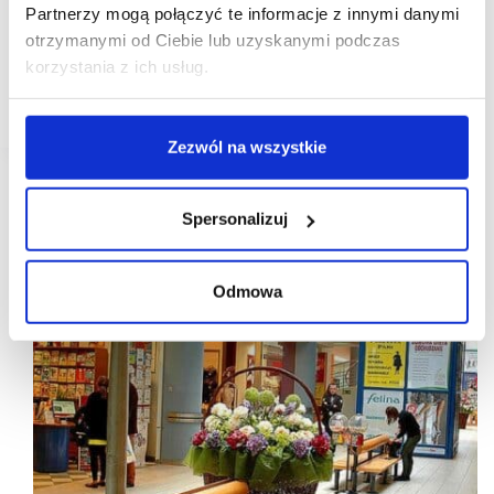
Centrum Land otwiera drzwi dla nowych najemców
Partnerzy mogą połączyć te informacje z innymi danymi
otrzymanymi od Ciebie lub uzyskanymi podczas
Powiększa się oferta zlokalizowanego na
warszawskim Służewcu centrum handlowego Land.
korzystania z ich usług.
Współpracę z obiektem rozpoczęło sześciu nowych
najemców.
Zezwól na wszystkie
Spersonalizuj
Odmowa