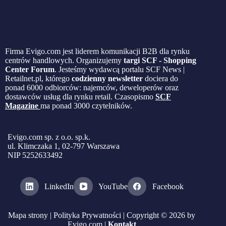
Firma Evigo.com jest liderem komunikacji B2B dla rynku
centrów handlowych. Organizujemy
targi SCF - Shopping
Center Forum
. Jesteśmy wydawcą portalu SCF News |
Retailnet.pl, którego
codzienny newsletter
dociera do
ponad 6000 odbiorców: najemców, deweloperów oraz
dostawców usług dla rynku retail. Czasopismo
SCF
Magazine
ma ponad 3000 czytelników.
Evigo.com sp. z o.o. sp.k.
ul. Klimczaka 1, 02-797 Warszawa
NIP 5252633492
LinkedIn
YouTube
Facebook
Mapa strony
|
Polityka Prywatności
| Copyright © 2026 by
Evigo.com |
Kontakt