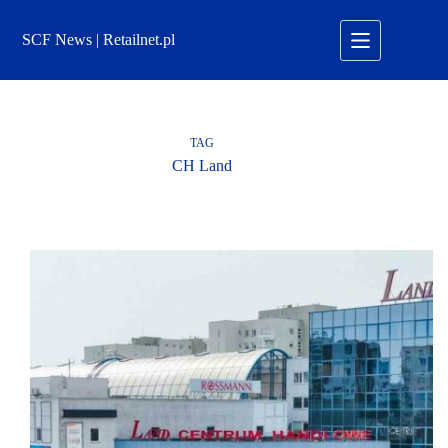
Przejdź
do
SCF News | Retailnet.pl
treści
TAG
CH Land