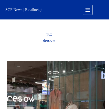
Przejdź
do
SCF News | Retailnet.pl
treści
TAG
dreslow