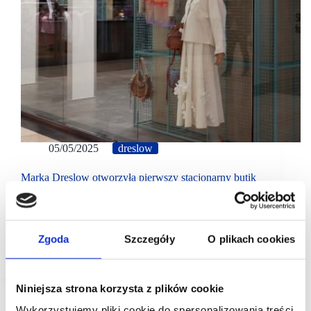
05/05/2025
dreslow
Marka Dreslow otworzyła pierwszy stacjonarny butik
24 kwietnia w Westfield Arkadia został
otwarty pierwszy butik Dreslow, który oferuje modę
projektantów cyrkularnych. Na powierzchni
handlowej 120 mkw. klienci znajdą ponad 600
Zgoda
Szczegóły
O plikach cookies
unikatowych ubrań.
Niniejsza strona korzysta z plików cookie
Wykorzystujemy pliki cookie do spersonalizowania treści