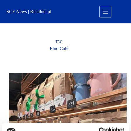
Przejdź
do
SCF News | Retailnet.pl
treści
TAG
Etno Café