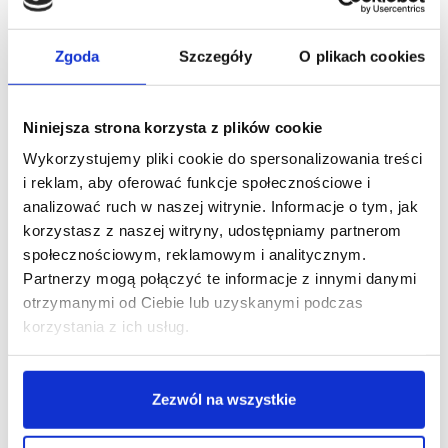
Zgoda
Szczegóły
O plikach cookies
Niniejsza strona korzysta z plików cookie
Wykorzystujemy pliki cookie do spersonalizowania treści
i reklam, aby oferować funkcje społecznościowe i
analizować ruch w naszej witrynie. Informacje o tym, jak
19/01/2021
korzystasz z naszej witryny, udostępniamy partnerom
Browary Warszawskie
Echo
Investment
Etno Café
społecznościowym, reklamowym i analitycznym.
Partnerzy mogą połączyć te informacje z innymi danymi
Etno Cafe ma już otwarty lokal w Browarach
otrzymanymi od Ciebie lub uzyskanymi podczas
Warszawskich
korzystania z ich usług.
W częściowo otwartych Browarach Warszawskich,
realizowanych przez spółkę Echo Investment,
otworzyła się kawiarnia sieci Etno Cafe. Nowy lokal
zajął powierzchnię 113 mkw. – Mamy coraz więcej
Zezwól na wszystkie
dobrych…