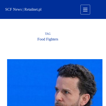
Przejdź
do
SCF News | Retailnet.pl
treści
TAG
Food Fighters