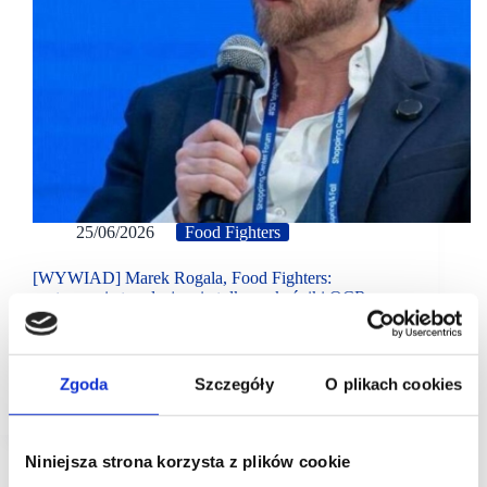
25/06/2026
Food Fighters
[WYWIAD] Marek Rogala, Food Fighters:
gastronomia to relacje, nie tylko wskaźniki OCR
Z perspektywy najemcy widzę, że coraz mniej
obiektów jest w stanie zapewnić warunki pozwalające
gastronomii na utrzymanie - mówi Marek Rogala,
Zgoda
Szczegóły
O plikach cookies
założyciel FOOD FIGHTERS.
Niniejsza strona korzysta z plików cookie