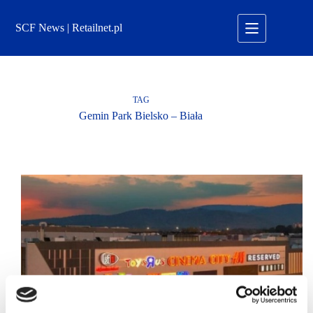
Przejdź
do
SCF News | Retailnet.pl
treści
TAG
Gemin Park Bielsko – Biała