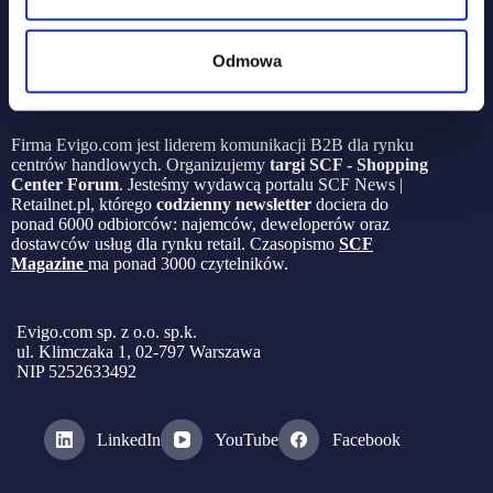
Odmowa
Firma Evigo.com jest liderem komunikacji B2B dla rynku
centrów handlowych. Organizujemy
targi SCF - Shopping
Center Forum
. Jesteśmy wydawcą portalu SCF News |
Retailnet.pl, którego
codzienny newsletter
dociera do
ponad 6000 odbiorców: najemców, deweloperów oraz
dostawców usług dla rynku retail. Czasopismo
SCF
Magazine
ma ponad 3000 czytelników.
Evigo.com sp. z o.o. sp.k.
ul. Klimczaka 1, 02-797 Warszawa
NIP 5252633492
LinkedIn
YouTube
Facebook