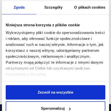
Zgoda
Szczegóły
O plikach cookies
Niniejsza strona korzysta z plików cookie
Wykorzystujemy pliki cookie do spersonalizowania treści
i reklam, aby oferować funkcje społecznościowe i
analizować ruch w naszej witrynie. Informacje o tym, jak
korzystasz z naszej witryny, udostępniamy partnerom
03/07/2026
Gemin Park Bielsko - Biała
społecznościowym, reklamowym i analitycznym.
Partnerzy mogą połączyć te informacje z innymi danymi
Gemini Park Bielsko-Biała stawia na rozwój – 6,8 tys.
mkw. zmodernizowane w pół roku
otrzymanymi od Ciebie lub uzyskanymi podczas
korzystania z ich usług.
Nowe koncepty sklepów, transformacje lokali,
rewitalizacje części wspólnych – Gemini Park
Bielsko-Biała pokazuje, że dobrze zarządzane
centrum handlowe nie musi tracić na atrakcyjności.
Zezwól na wszystkie
Spersonalizuj