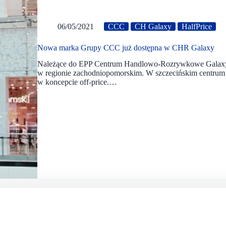
06/05/2021
CCC
CH Galaxy
HalfPrice
Nowa marka Grupy CCC już dostępna w CHR Galaxy
Należące do EPP Centrum Handlowo-Rozrywkowe Galaxy t
w regionie zachodniopomorskim. W szczecińskim centrum z
w koncepcie off-price.…