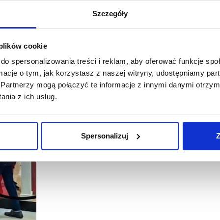
Szczegóły
 plików cookie
do spersonalizowania treści i reklam, aby oferować funkcje sp
ormacje o tym, jak korzystasz z naszej witryny, udostępniamy p
04/05/2021
Galeria Północna
GTC
HalfPri
Partnerzy mogą połączyć te informacje z innymi danymi otrzym
nia z ich usług.
HalfPrice stawia na Galerię Północną
W Galerii Północnej został właśnie otwarty pierwszy w Wa
oferującej produkty znanych marek w znacznie niższych c
Spersonalizuj
Z