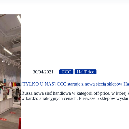
30/04/2021
CCC
HalfPrice
[TYLKO U NAS] CCC startuje z nową siecią sklepów HalfP
Rusza nowa sieć handlowa w kategorii off-price, w której
w bardzo atrakcyjnych cenach. Pierwsze 5 sklepów wyst