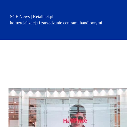
Przejdź
do
treści
SCF News | Retailnet.pl
komercjalizacja i zarządzanie centrami handlowymi