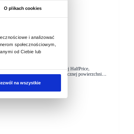
O plikach cookies
ołecznościowe i analizować
artnerom społecznościowym,
ce
anymi od Ciebie lub
rszawie salon nowej sieci handlowej HalfPrice,
enach. Sklep zajmuje dwa piętra o łącznej powierzchni…
ezwól na wszystkie