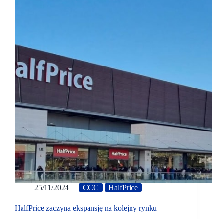
25/11/2024
CCC
HalfPrice
HalfPrice zaczyna ekspansję na kolejny rynku