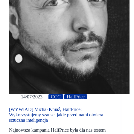
14/07/2023
CCC
HalfPrice
[WYWIAD] Michał Kniaź, HalfPrice:
Wykorzystujemy szanse, jakie przed nami otwiera
sztuczna inteligencja
Najnowsza kampania HalfPrice była dla nas testem