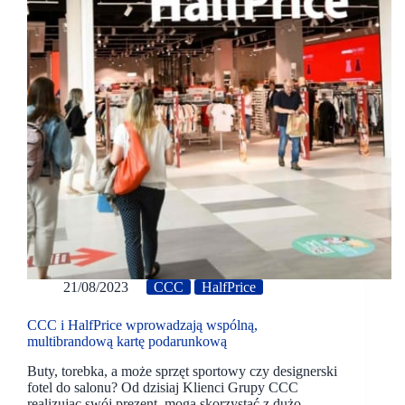
21/08/2023
CCC
HalfPrice
CCC i HalfPrice wprowadzają wspólną,
multibrandową kartę podarunkową
Buty, torebka, a może sprzęt sportowy czy designerski
fotel do salonu? Od dzisiaj Klienci Grupy CCC
realizując swój prezent, mogą skorzystać z dużo