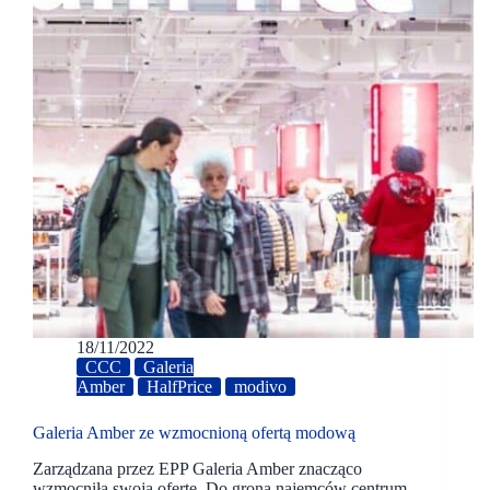
18/11/2022
CCC
Galeria
Amber
HalfPrice
modivo
Galeria Amber ze wzmocnioną ofertą modową
Zarządzana przez EPP Galeria Amber znacząco
wzmocniła swoją ofertę. Do grona najemców centrum