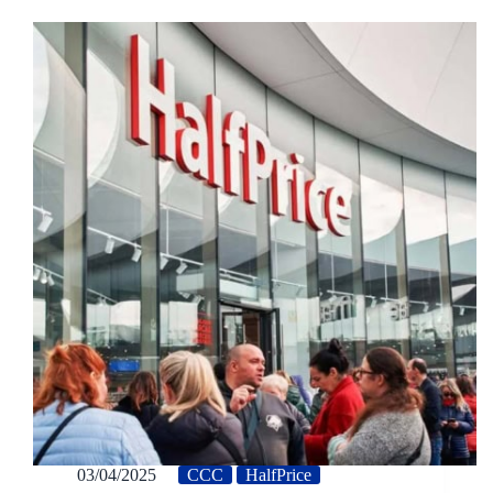
03/04/2025
CCC
HalfPrice