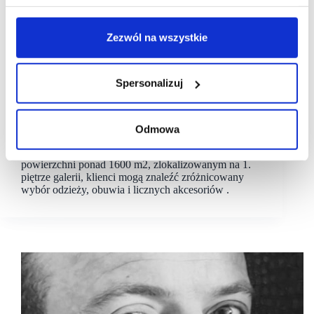
Zezwól na wszystkie
27/07/2023
HalfPrice
Lublin Plaza
Spersonalizuj
HalfPrice debiutuje w Lublin Plaza. Nowy najemca
zajmie 1600 mkw
Odmowa
Lublin Plaza wzbogaca swoje portfolio marek z
Grupy CCC o HalfPrice. W przestronnym salonie o
powierzchni ponad 1600 m2, zlokalizowanym na 1.
piętrze galerii, klienci mogą znaleźć zróżnicowany
wybór odzieży, obuwia i licznych akcesoriów .