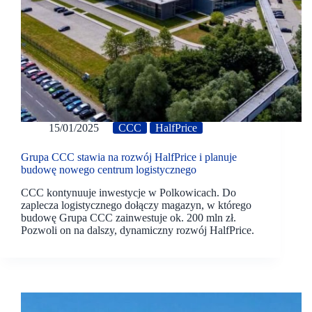
15/01/2025
CCC
HalfPrice
Grupa CCC stawia na rozwój HalfPrice i planuje
budowę nowego centrum logistycznego
CCC kontynuuje inwestycje w Polkowicach. Do
zaplecza logistycznego dołączy magazyn, w którego
budowę Grupa CCC zainwestuje ok. 200 mln zł.
Pozwoli on na dalszy, dynamiczny rozwój HalfPrice.