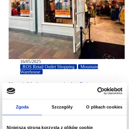
16/05/2025
ROS Retail Outlet Shopping
Mountain
Warehouse
Mountain Warehouse wzmacnia ofertę Designer
Outlet Sosnowiec
Przestronny i doskonale wyposażony salon marki
Mountain Warehouse jest już otwarty w Designer
Zgoda
Szczegóły
O plikach cookies
Outlet Sosnowiec. Sklep ma aż 406 mkw.
powierzchni sprzedaży.
Niniejsza strona korzysta z plików cookie