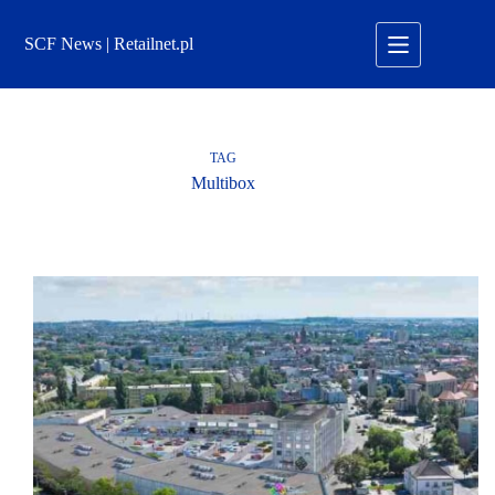
Przejdź
do
SCF News | Retailnet.pl
treści
TAG
Multibox