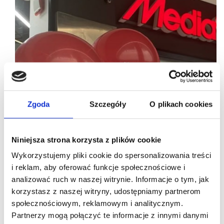
Zgoda
Szczegóły
O plikach cookies
Niniejsza strona korzysta z plików cookie
Wykorzystujemy pliki cookie do spersonalizowania treści
i reklam, aby oferować funkcje społecznościowe i
analizować ruch w naszej witrynie. Informacje o tym, jak
korzystasz z naszej witryny, udostępniamy partnerom
12/09/2024
RG Leasing
Multibox
społecznościowym, reklamowym i analitycznym.
RG Leasing wprowadza MediaMarkt do Ostrowa
Partnerzy mogą połączyć te informacje z innymi danymi
Wielkopolskiego