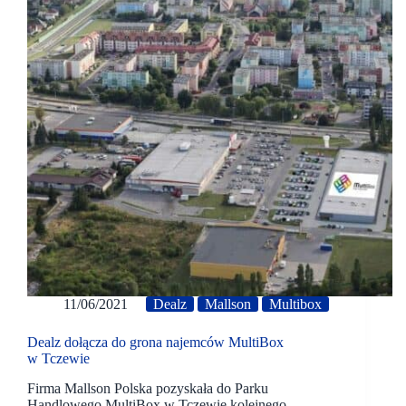
11/06/2021
Dealz
Mallson
Multibox
Dealz dołącza do grona najemców MultiBox
w Tczewie
Firma Mallson Polska pozyskała do Parku
Handlowego MultiBox w Tczewie kolejnego