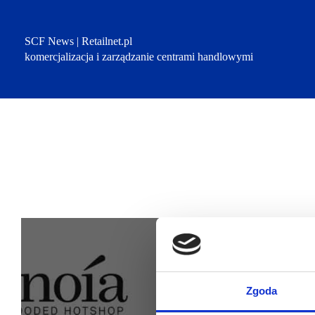
Przejdź
do
treści
SCF News | Retailnet.pl
komercjalizacja i zarządzanie centrami handlowymi
Zgoda