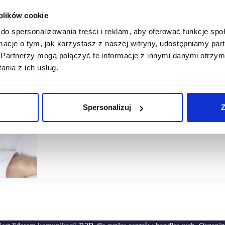
 plików cookie
20/01/2022
Orzo
do spersonalizowania treści i reklam, aby oferować funkcje sp
ormacje o tym, jak korzystasz z naszej witryny, udostępniamy p
[WYWIAD] Maciej Żakowski, ekspert rynku gastronomiczn
Partnerzy mogą połączyć te informacje z innymi danymi otrzym
Jaka przyszłość czeka restauratorów? Myślę, że będzie to t
nia z ich usług.
społeczność lokalna, lokalizacja i stawianie na stałych go
food trucków czyli…
Spersonalizuj
Z