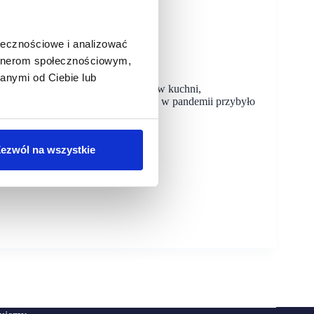
ołecznościowe i analizować
artnerom społecznościowym,
ego: ekologia to też ekonomia
anymi od Ciebie lub
echnologia, delivery, automatyzacja w kuchni,
ści i dotarcie do nich. Według danych, w pandemii przybyło
ezwól na wszystkie