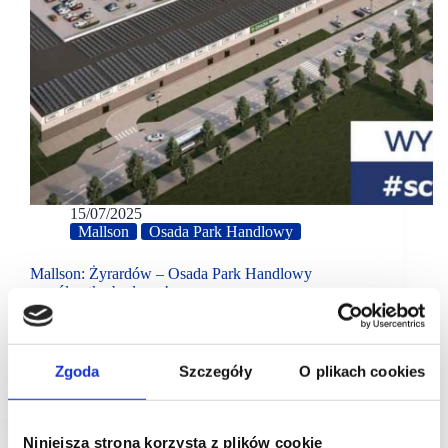
15/07/2025
Mallson
Osada Park Handlowy
Mallson: Żyrardów – Osada Park Handlowy
na półmetku budowy!
Jeden z największych parków handlowych w Polsce
jest już na półmetku budowy. Niedługo otworzy się
restauracja drive-thru sieci KFC, a już w listopadzie
Zgoda
Szczegóły
O plikach cookies
pozostała część 1. fazy Parku Handlowego Osada.
Niniejsza strona korzysta z plików cookie