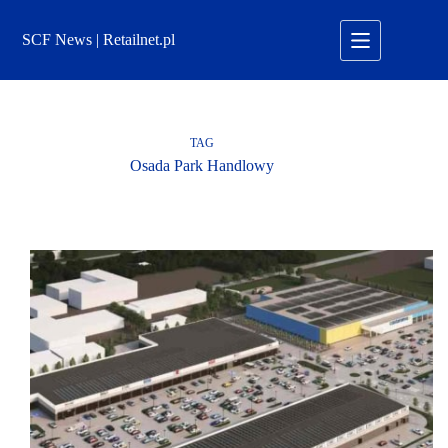
Przejdź
do
SCF News | Retailnet.pl
treści
TAG
Osada Park Handlowy