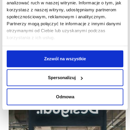
analizować ruch w naszej witrynie. Informacje o tym, jak
korzystasz z naszej witryny, udostępniamy partnerom
17/11/2022
społecznościowym, reklamowym i analitycznym.
Adidas
EPP
Outlet Park Szczecin
Partnerzy mogą połączyć te informacje z innymi danymi
EPP: adidas dołącza do sportowego portfolio Outlet
otrzymanymi od Ciebie lub uzyskanymi podczas
Parku Szczecin
korzystania z ich usług.
Zarządzany przez EPP Outlet Park Szczecin
wzmocnił swoją ofertę przeznaczoną dla fanów
aktywności sportowych o flagowy salon adidas.
Zezwól na wszystkie
W nowo wynajętej przestrzeni klienci znajdą szeroki
wybór odzieży, obuwia…
Spersonalizuj
Odmowa