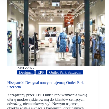
24/05/2022
Desigual
EPP
Outlet Park Szczecin
Hiszpański Desigual nowym najemcą Outlet Park
Szczecin
Zarządzany przez EPP Outlet Park wzmacnia swoją
ofertę modową skierowaną do klientów ceniących
odważny, nietuzinkowy styl. Nowym najemcą
obiektu została słynąca z barwnych, oryginalnych