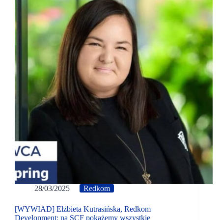
28/03/2025
Redkom
[WYWIAD] Elżbieta Kutrasińska, Redkom
Development: na SCF pokażemy wszystkie