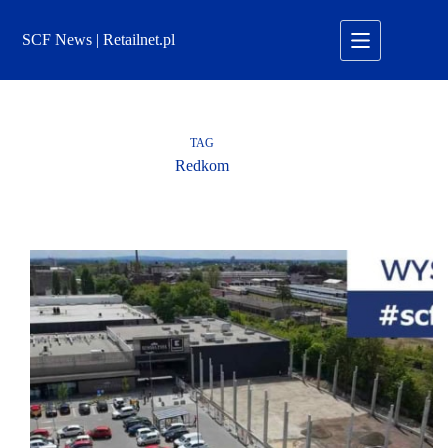
Przejdź
do
SCF News | Retailnet.pl
treści
TAG
Redkom