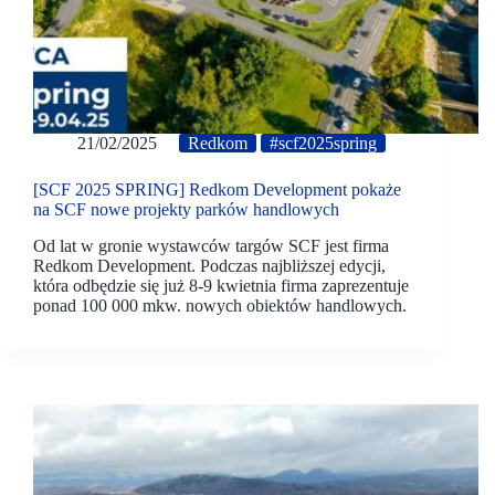
21/02/2025
Redkom
#scf2025spring
[SCF 2025 SPRING] Redkom Development pokaże
na SCF nowe projekty parków handlowych
Od lat w gronie wystawców targów SCF jest firma
Redkom Development. Podczas najbliższej edycji,
która odbędzie się już 8-9 kwietnia firma zaprezentuje
ponad 100 000 mkw. nowych obiektów handlowych.