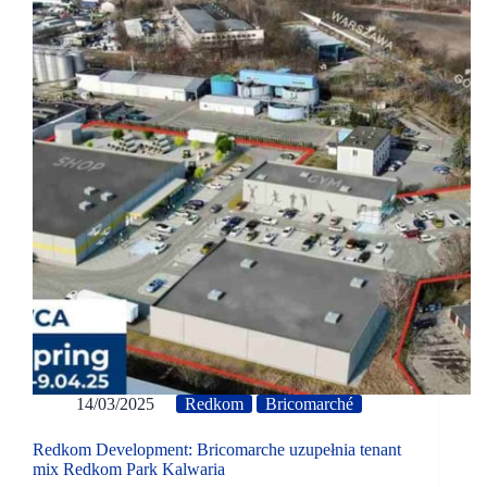
14/03/2025
Redkom
Bricomarché
Redkom Development: Bricomarche uzupełnia tenant
mix Redkom Park Kalwaria