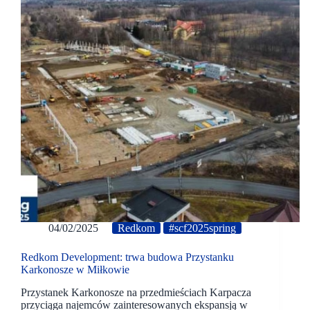
04/02/2025
Redkom
#scf2025spring
Redkom Development: trwa budowa Przystanku
Karkonosze w Miłkowie
Przystanek Karkonosze na przedmieściach Karpacza
przyciąga najemców zainteresowanych ekspansją w