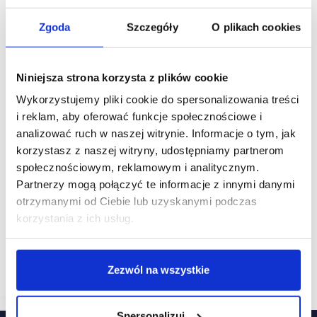
Zgoda
Szczegóły
O plikach cookies
Niniejsza strona korzysta z plików cookie
Wykorzystujemy pliki cookie do spersonalizowania treści
i reklam, aby oferować funkcje społecznościowe i
analizować ruch w naszej witrynie. Informacje o tym, jak
korzystasz z naszej witryny, udostępniamy partnerom
04/03/2022
benefit-creators
rentcon
społecznościowym, reklamowym i analitycznym.
W południowej części Śląska powstanie nowy park
Partnerzy mogą połączyć te informacje z innymi danymi
handlowy
otrzymanymi od Ciebie lub uzyskanymi podczas
W Wodzisławie Śląskim przy ulicy Wincentego
korzystania z ich usług.
Witosa powstanie nowy park handlowy. Planowany
termin otwarcia to IIIQ 2023 r. Inwestorem projektu
jest firma WS – Mall, która realizuje inwestycję
we współpracy…
Zezwól na wszystkie
Spersonalizuj