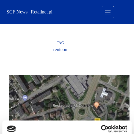
Przejdź
do
SCF News | Retailnet.pl
treści
TAG
rentcon