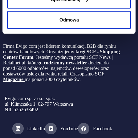
Odmowa
Firma Evigo.com jest liderem komunikacji B2B dla rynku
centrów handlowych. Organizujemy
targi SCF - Shopping
Center Forum
. Jesteśmy wydawcą portalu SCF News |
Retailnet.pl, którego
codzienny newsletter
dociera do
ponad 6000 odbiorców: najemców, deweloperów oraz
dostawców usług dla rynku retail. Czasopismo
SCF
Magazine
ma ponad 3000 czytelników.
Evigo.com sp. z o.o. sp.k.
ul. Klimczaka 1, 02-797 Warszawa
NIP 5252633492
LinkedIn
YouTube
Facebook