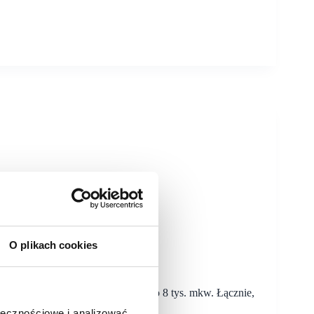
O plikach cookies
t ma powierzchnię zabudowy blisko 8 tys. mkw. Łącznie,
ołecznościowe i analizować