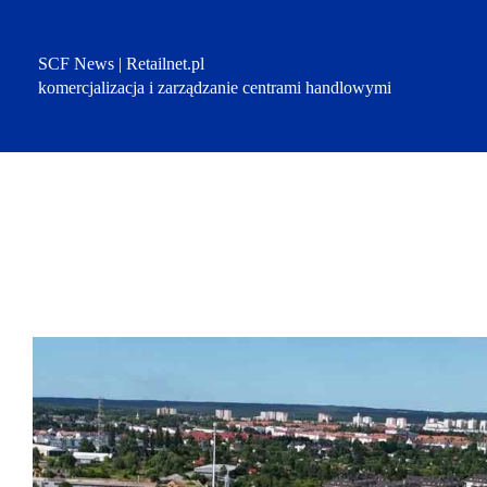
Przejdź
do
treści
SCF News | Retailnet.pl
komercjalizacja i zarządzanie centrami handlowymi