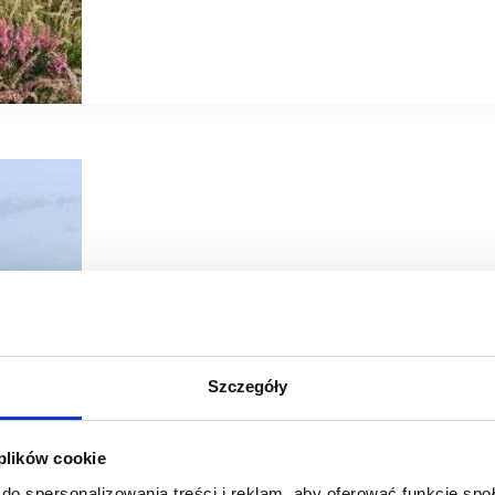
23/08/2024
RWS Investment Group
Szczegóły
Opolskie wzbogaciło się o kolejny park handlowy
 plików cookie
W Niemodlinie został otwarty nowy park handlowy. Obiek
w ramach całej inwestycji powstało 14 lokali użytkowych.
do spersonalizowania treści i reklam, aby oferować funkcje sp