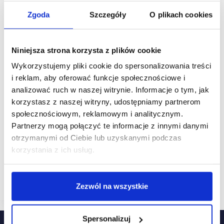
Zgoda
Szczegóły
O plikach cookies
Niniejsza strona korzysta z plików cookie
Wykorzystujemy pliki cookie do spersonalizowania treści
i reklam, aby oferować funkcje społecznościowe i
analizować ruch w naszej witrynie. Informacje o tym, jak
korzystasz z naszej witryny, udostępniamy partnerom
15/01/2021
SAS
społecznościowym, reklamowym i analitycznym.
Partnerzy mogą połączyć te informacje z innymi danymi
[BADANIE] Pandemia zmieniła priorytety
konsumentów
otrzymanymi od Ciebie lub uzyskanymi podczas
korzystania z ich usług.
Klienci zwracają większą uwagę na bezpieczeństwo
i personalizację niż niską cenę i jakość produktu lub
usługi – tak wynika z badania firmy SAS. 65 proc.
klientów wskazuje bezpieczeństwo jako kluczowy…
Zezwól na wszystkie
Spersonalizuj