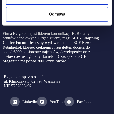
Odmowa
Firma Evigo.com jest liderem komunikacji B2B dla rynku
centrów handlowych. Organizujemy
targi SCF - Shopping
Center Forum
. Jesteśmy wydawcą portalu SCF News |
Retailnet.pl, którego
codzienny newsletter
dociera do
ponad 6000 odbiorców: najemców, deweloperów oraz
dostawców usług dla rynku retail. Czasopismo
SCF
Magazine
ma ponad 3000 czytelników.
Evigo.com sp. z o.o. sp.k.
ul. Klimczaka 1, 02-797 Warszawa
NIP 5252633492
LinkedIn
YouTube
Facebook