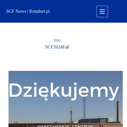
Przejdź
do
SCF News | Retailnet.pl
treści
TAG
SCF2024Fall