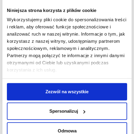
Niniejsza strona korzysta z plików cookie
Wykorzystujemy pliki cookie do spersonalizowania treści
i reklam, aby oferować funkcje społecznościowe i
analizować ruch w naszej witrynie. Informacje o tym, jak
korzystasz z naszej witryny, udostępniamy partnerom
24/09/2024
SCF2024Fall
Womak
społecznościowym, reklamowym i analitycznym.
Partnerzy mogą połączyć te informacje z innymi danymi
SCF 2024 FALL: Womak Holding 20 lat
doświadczenia na rynku polskim
otrzymanymi od Ciebie lub uzyskanymi podczas
korzystania z ich usług.
Womak Holding z powodzeniem zarządza
dziewięcioma obiektami handlowymi w pięciu
miastach Polski. W skład portfela firmy wchodzą
zarówno małe galerie, jak i duże obiekty.
Zezwól na wszystkie
Spersonalizuj
Odmowa