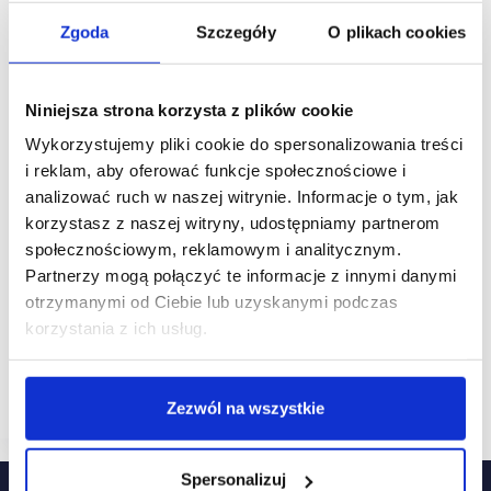
Zgoda
Szczegóły
O plikach cookies
Niniejsza strona korzysta z plików cookie
Wykorzystujemy pliki cookie do spersonalizowania treści
i reklam, aby oferować funkcje społecznościowe i
analizować ruch w naszej witrynie. Informacje o tym, jak
korzystasz z naszej witryny, udostępniamy partnerom
21/05/2026
modivo
ShockPrice
społecznościowym, reklamowym i analitycznym.
Partnerzy mogą połączyć te informacje z innymi danymi
Grupa Modivo wzbogaci portfolio o nową markę off-
price
otrzymanymi od Ciebie lub uzyskanymi podczas
korzystania z ich usług.
Grupa Modivo zamierza wprowadzić na rynek
zupełnie nową sieć sklepów off-price pod marką
ShockPrice. Pierwszy sklep zostanie otwarty w
sierpniu.
Zezwól na wszystkie
Spersonalizuj