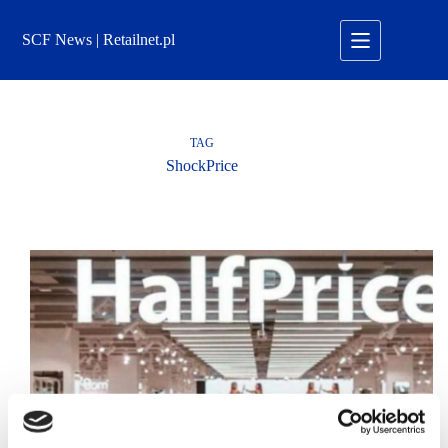
Przejdź
do
SCF News | Retailnet.pl
treści
TAG
ShockPrice