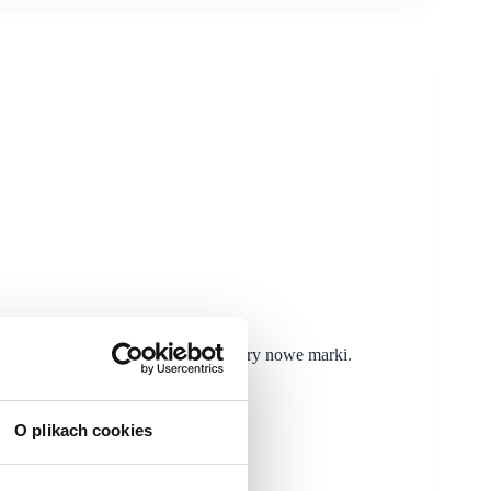
le roku wzmocniła tenant-mix o cztery nowe marki.
ajemcy.
O plikach cookies