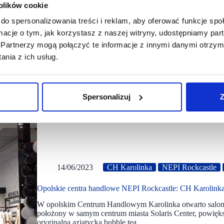
 plików cookie
do spersonalizowania treści i reklam, aby oferować funkcje sp
ormacje o tym, jak korzystasz z naszej witryny, udostępniamy p
Partnerzy mogą połączyć te informacje z innymi danymi otrzym
nia z ich usług.
Spersonalizuj
Z
14/06/2023
CH Karolinka
NEPI Rockcastle
Opolskie centra handlowe NEPI Rockcastle: CH Karolinka
W opolskim Centrum Handlowym Karolinka otwarto salon m
położony w samym centrum miasta Solaris Center, powiększ
oryginalną azjatycką bubble tea.