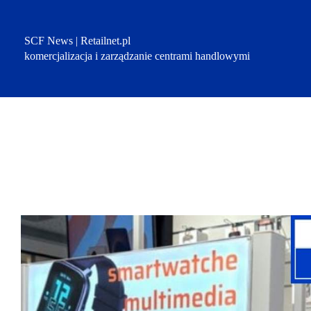
Przejdź
do
treści
SCF News | Retailnet.pl
komercjalizacja i zarządzanie centrami handlowymi