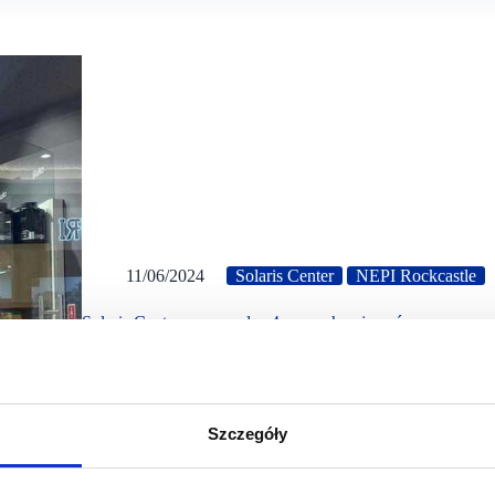
11/06/2024
Solaris Center
NEPI Rockcastle
Solaris Center wprowadza 4 nowych najemców
Opolska galeria handlowa Solaris Center w drugim kwarta
Bytom, Pixel Games, Satori oraz Bio TechUSA, to nowi n
Szczegóły