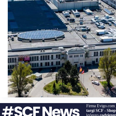
Firma Evigo.com 
targi SCF - Sho
którego
codzienny