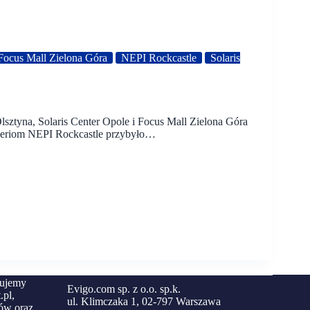
Focus Mall Zielona Góra
NEPI Rockcastle
Solaris
sztyna, Solaris Center Opole i Focus Mall Zielona Góra
aleriom NEPI Rockcastle przybyło…
zujemy
Evigo.com sp. z o.o. sp.k.
.pl,
ul. Klimczaka 1, 02-797 Warszawa
ów oraz