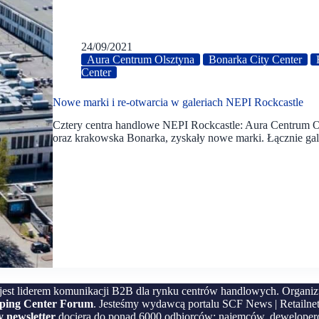
24/09/2021
Aura Centrum Olsztyna
Bonarka City Center
Center
Nowe marki i re-otwarcia w galeriach NEPI Rockcastle
Cztery centra handlowe NEPI Rockcastle: Aura Centrum Ol
oraz krakowska Bonarka, zyskały nowe marki. Łącznie g
jest liderem komunikacji B2B dla rynku centrów handlowych. Organi
pping Center Forum
. Jesteśmy wydawcą portalu SCF News | Retailnet
 newsletter
dociera do ponad 6000 odbiorców: najemców, deweloper